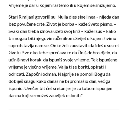
Vrijeme je dar u kojem rastemo ili u kojem se snizujemo.
Stari Rimljani govorili su: Nulla dies sine linea – nijeda dan
bez povučene crte. Život je borba – kaže Sveto pismo. –
Svaki dan treba iznova uzeti svoj križ – kaže Isus – kako
bi mogao biti njegovim učenikom. Svijet u kojem živimo
suprotstavlja nam se. On te želi zaustaviti da ideš u susret
životu. Sve oko tebe sprečava te da činiš dobro djelo, da
učiniš novi korak, da ispuniš svoje vrijeme. Tek ispunjeno
vrijeme je vječno vrijeme. Valja ti se boriti, opirati i
odricati. Započni odmah. Najprije se pomoli Bogu da
dobiješ snagu kako danas ne bi promašio dan, već ga
ispunio. Uvečer bit ćeš sretan jer je za tobom ispunjen
dan na koji se možeš zauvijek osloniti.”