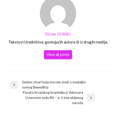
Biram DOBRO
Tekstovi Uredništva, gostujućih autora ili iz drugih medija.
View all posts
Navigacija
Sedam stvari koje morate znati o medaljici
Previous
svetog Benedikta
Post
objava
Poruka hrvatskog branitelja iz Vukovara
Ustavnom sudu RH – a: U ime ubijenog
Next
naroda
Post