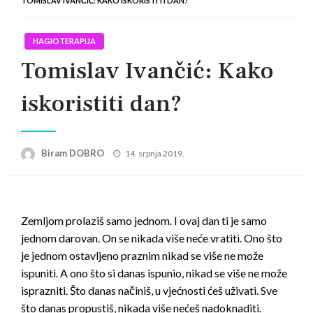
TOMISLAV IVANČIĆ: KAKO ISKORISTITI DAN?
HAGIOTERAPIJA
Tomislav Ivančić: Kako
iskoristiti dan?
Posted
Biram DOBRO
14. srpnja 2019.
on
Zemljom prolaziš samo jednom. I ovaj dan ti je samo
jednom darovan. On se nikada više neće vratiti. Ono što
je jednom ostavljeno praznim
nikad se više ne može
ispuniti. A ono što si danas ispunio, nikad se više ne može
isprazniti. Što danas načiniš, u vjećnosti ćeš uživati. Sve
što danas propustiš, nikada više nećeš nadoknaditi.