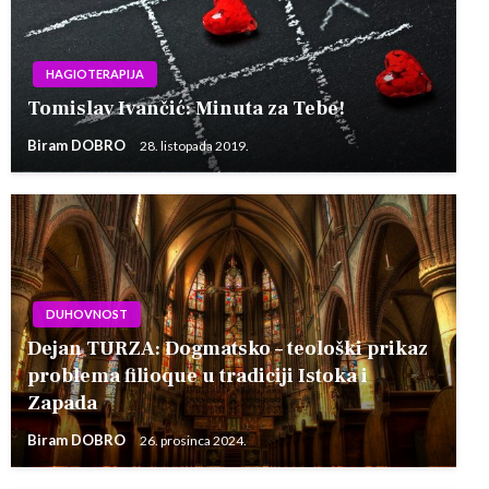
HAGIOTERAPIJA
Tomislav Ivančić: Minuta za Tebe!
Biram DOBRO
28. listopada 2019.
DUHOVNOST
Dejan TURZA: Dogmatsko – teološki prikaz
problema filioque u tradiciji Istoka i
Zapada
Biram DOBRO
26. prosinca 2024.