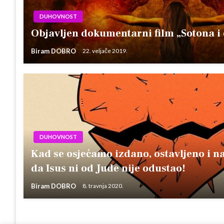
DUHOVNOST
Objavljen dokumentarni film „Sotona i
Biram DOBRO
22. veljače 2019.
DUHOVNOST
Kad se osjećamo izdano, ostavljeno i n
da Isus ni od Jude nije odustao!
Biram DOBRO
8. travnja 2020.