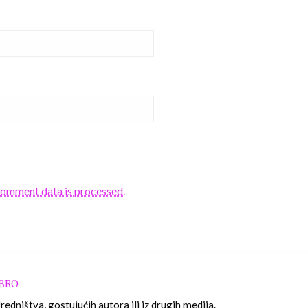
comment data is processed.
OBRO
edništva, gostujućih autora ili iz drugih medija.