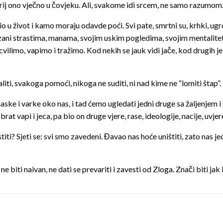
otkrij ono vječno u čovjeku. Ali, svakome idi srcem, ne samo razumom.
vio u život i kamo moraju odavde poći. Svi pate, smrtni su, krhki, u
zani strastima, manama, svojim uskim pogledima, svojim mentalitetom. 
ilimo, vapimo i tražimo. Kod nekih se jauk vidi jače, kod drugih je 
ti, svakoga pomoći, nikoga ne suditi, ni nad kime ne “lomiti štap”. L
aske i varke oko nas, i tad ćemo ugledati jedni druge sa žaljenje
t vapi i jeca, pa bio on druge vjere, rase, ideologije, nacije, uvjeren
? Sjeti se: svi smo zavedeni. Đavao nas hoće uništiti, zato nas jed
e biti naivan, ne dati se prevariti i zavesti od Zloga. Znači biti jak 