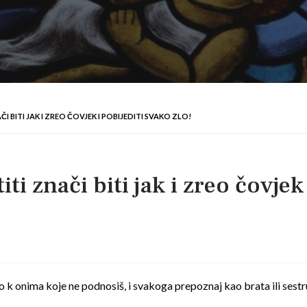
I BITI JAK I ZREO ČOVJEK I POBIJEDITI SVAKO ZLO!
i znači biti jak i zreo čovjek 
k onima koje ne podnosiš, i svakoga prepoznaj kao brata ili sestru