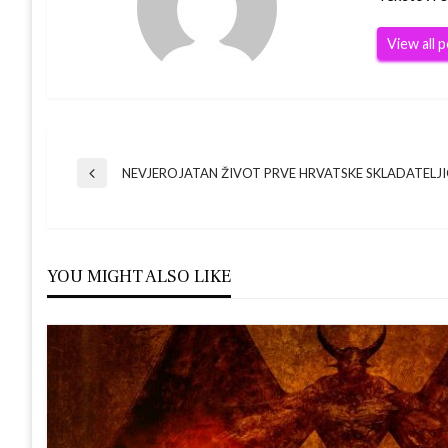
View all 
Navigacija
NEVJEROJATAN ŽIVOT PRVE HRVATSKE SKLADATELJI
Previous
Post
objava
YOU MIGHT ALSO LIKE