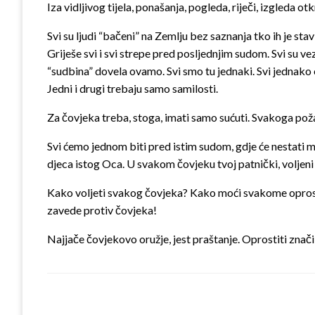
Iza vidljivog tijela, ponašanja, pogleda, riječi, izgleda 
Svi su ljudi “bačeni” na Zemlju bez saznanja tko ih je sta
Griješe svi i svi strepe pred posljednjim sudom. Svi su ve
“sudbina” dovela ovamo. Svi smo tu jednaki. Svi jednako cv
Jedni i drugi trebaju samo samilosti.
Za čovjeka treba, stoga, imati samo sućuti. Svakoga požali
Svi ćemo jednom biti pred istim sudom, gdje će nestati m
djeca istog Oca. U svakom čovjeku tvoj patnički, voljeni bra
Kako voljeti svakog čovjeka? Kako moći svakome oprostiti
zavede protiv čovjeka!
Najjače čovjekovo oružje, jest praštanje. Oprostiti znači n