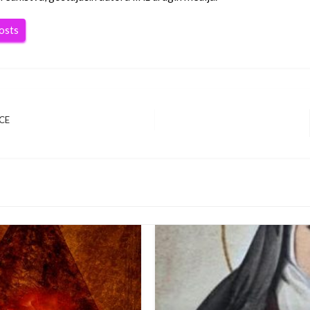
posts
CE