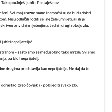
 Tako počinješ ljubiti. Postaješ nov.
groženi. Svi imaju razne mane i nemoćni su da budu dobri.
Nisu odlučili roditi se i ne žele umrijeti, ali ih je
skriven prividnim rješenjima. Jedni i drugi robuju zlu.
jubiti neprijatelja!
m i strahom – zašto smo se međusobno tako mrzili? Svi smo
ja, pa bio i neprijatelj.
ne drugima predstavlja kao neprijatelje. Ne daj da te
i odrastao, zreo čovjek i – pobijediti svako zlo.