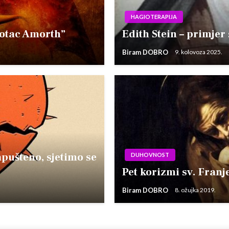
HAGIOTERAPIJA
 otac Amorth”
Edith Stein – primjer
Biram DOBRO
9. kolovoza 2025.
apušteno, sjetimo se
DUHOVNOST
Pet korizmi sv. Franj
Biram DOBRO
8. ožujka 2019.