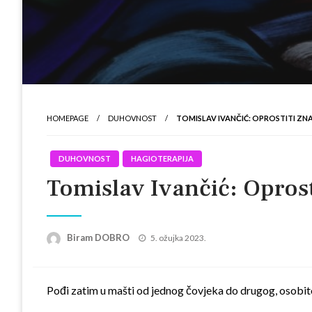
HOMEPAGE
DUHOVNOST
TOMISLAV IVANČIĆ: OPROSTITI ZNAČ
DUHOVNOST
HAGIOTERAPIJA
Tomislav Ivančić: Oprostit
Posted
Biram DOBRO
5. ožujka 2023.
on
Pođi zatim u mašti od jednog čovjeka do drugog, osobito 