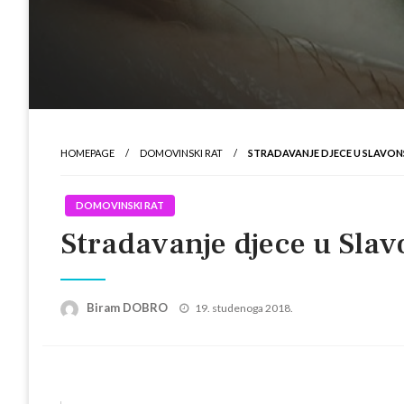
HOMEPAGE
DOMOVINSKI RAT
STRADAVANJE DJECE U SLAVO
DOMOVINSKI RAT
Stradavanje djece u Sl
Posted
Biram DOBRO
19. studenoga 2018.
on