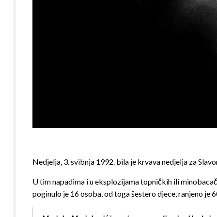
Nedjelja, 3. svibnja 1992. bila je krvava nedjelja za Slavo
U tim napadima i u eksplozijama topničkih ili minobacačk
poginulo je 16 osoba, od toga šestero djece, ranjeno je 