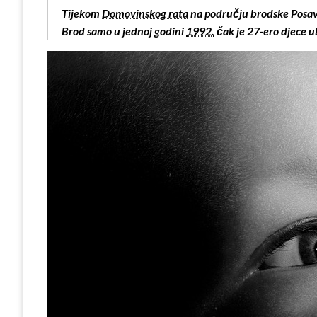
Tijekom
Domovinskog rata
na području brodske Posavi
Brod samo u jednoj godini
1992.
čak je 27-ero djece u