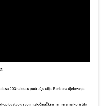
10
ada sa 200 naleta u području cilja. Borbena djelovanja
zrakoplovstvo u svojim zločinačkim namjerama koristilo