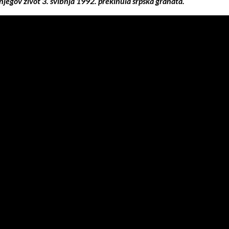
jegov život 3. svibnja 1992. prekinula srpska granata.