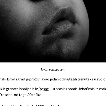
Izvor: pixabay.com
nski Brod i grad je proživljavao jedan od najtežih trenutaka u svojoj
ih granata ispaljenih iz
Bosne
ili u prasku bombi izbačenih iz zrak
60 osoba, od toga 30 teško.