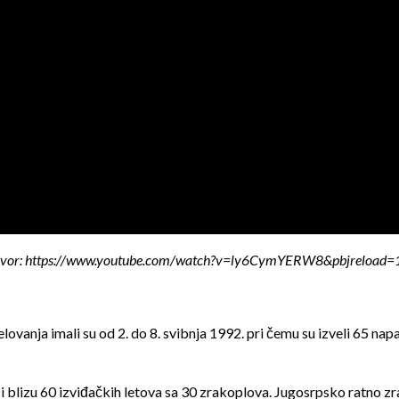
zvor: https://www.youtube.com/watch?v=ly6CymYERW8&pbjreload=
lovanja imali su od 2. do 8. svibnja 1992. pri čemu su izveli 65 nap
 i blizu 60 izviđačkih letova sa 30 zrakoplova. Jugosrpsko ratno 