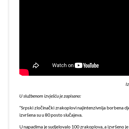
I
U službenom izvješću je zapisano:
“Srpski zločinački zrakoplovi najintenzivnija borbena dje
izvršena su u 80 posto slučajeva.
U napadima je sudjelovalo 100 zrakoplova, a izvršeno je