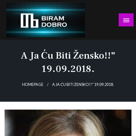
Skip
to
content
… jer BUDUĆNOST nema drugo IME!
Biram DOBRO
A Ja Ću Biti Žensko!!”
19.09.2018.
HOMEPAGE
A JA ĆU BITI ŽENSKO!!" 19.09.2018.