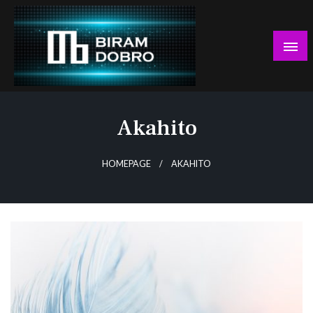
Skip
to
content
… jer BUDUĆNOST nema drugo IME!
Biram DOBRO
Akahito
HOMEPAGE
AKAHITO