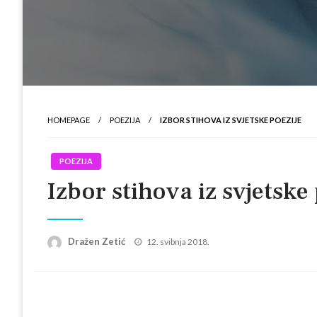
HOMEPAGE
POEZIJA
IZBOR STIHOVA IZ SVJETSKE POEZIJE
POEZIJA
Izbor stihova iz svjetske
Posted
Dražen Zetić
12. svibnja 2018.
on