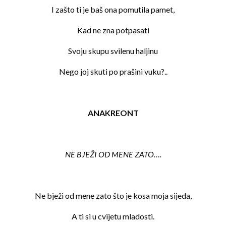
I zašto ti je baš ona pomutila pamet,
Kad ne zna potpasati
Svoju skupu svilenu haljinu
Nego joj skuti po prašini vuku?..
ANAKREONT
NE BJEŽI OD MENE ZATO….
Ne bježi od mene zato što je kosa moja sijeda,
A ti si u cvijetu mladosti.