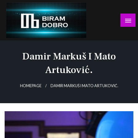
Skip
to
content
… jer BUDUĆNOST nema drugo IME!
Biram DOBRO
Damir Markuš I Mato
Artuković.
HOMEPAGE
DAMIR MARKUŠ I MATO ARTUKOVIĆ.