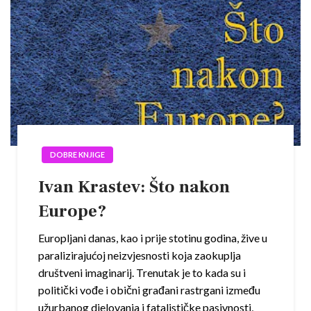
DOBRE KNJIGE
Ivan Krastev: Što nakon
Europe?
Europljani danas, kao i prije stotinu godina, žive u
paralizirajućoj neizvjesnosti koja zaokuplja
društveni imaginarij. Trenutak je to kada su i
politički vođe i obični građani rastrgani između
užurbanog djelovanja i fatalističke pasivnosti,