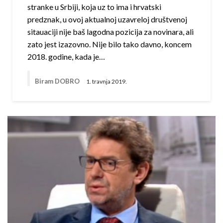
stranke u Srbiji, koja uz to ima i hrvatski
predznak, u ovoj aktualnoj uzavreloj društvenoj
sitauaciji nije baš lagodna pozicija za novinara, ali
zato jest izazovno. Nije bilo tako davno, koncem
2018. godine, kada je…
Biram DOBRO
1. travnja 2019.