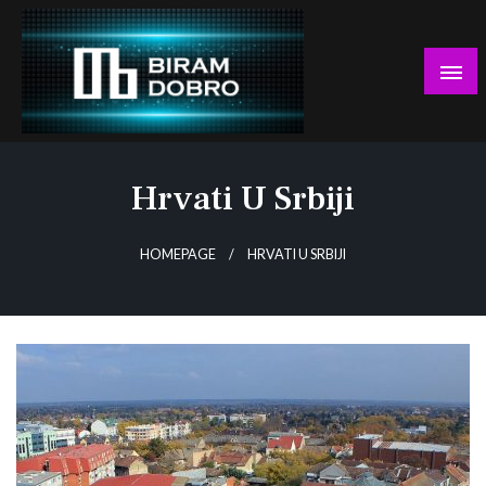
Skip
to
content
… jer BUDUĆNOST nema drugo IME!
Biram DOBRO
Hrvati U Srbiji
HOMEPAGE
HRVATI U SRBIJI