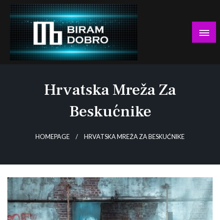
Skip
to
content
… jer BUDUĆNOST nema drugo IME!
Biram DOBRO
Hrvatska Mreža Za
Beskućnike
HOMEPAGE
HRVATSKA MREŽA ZA BESKUĆNIKE