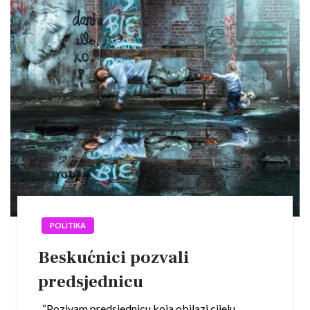
POLITIKA
Beskućnici pozvali
predsjednicu
“Pozivam predsjednicu koja obilazi cijelu