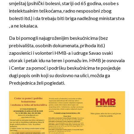
smještaj (psihički bolesni, stariji od 65 godina, osobe s
intelektualnim teškoćama, radno nesposobni zbog
bolesti itd.) i da trebaju biti briga nadležnog ministarstva
, a ne lokalaca.
Da bi pomogli najugroženijim beskućnicima (bez
prebivališta, osobnih dokumenata, prihoda itd.)
zaposlenici i volonteri HMB-a i udruge Savao svaki
utorak i petak idu na teren i pomažu im. HMB je osnovala
i Centar za pomoć i podršku beskućnicima te posjeduje
dugi popis onih koji su doslovno na ulici, možda ga
Predsjednica želi pogledati.