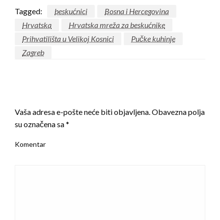
Tagged:
beskućnici
Bosna i Hercegovina
Hrvatska
Hrvatska mreža za beskućnike
Prihvatilišta u Velikoj Kosnici
Pučke kuhinje
Zagreb
LEAVE A RESPONSE
Vaša adresa e-pošte neće biti objavljena.
Obavezna polja
su označena sa
*
Komentar