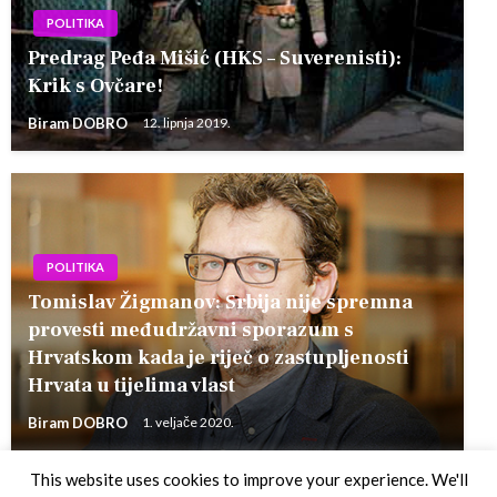
POLITIKA
Predrag Peđa Mišić (HKS – Suverenisti):
Krik s Ovčare!
Biram DOBRO
12. lipnja 2019.
POLITIKA
Tomislav Žigmanov: Srbija nije spremna
provesti međudržavni sporazum s
Hrvatskom kada je riječ o zastupljenosti
Hrvata u tijelima vlast
Biram DOBRO
1. veljače 2020.
This website uses cookies to improve your experience. We'll