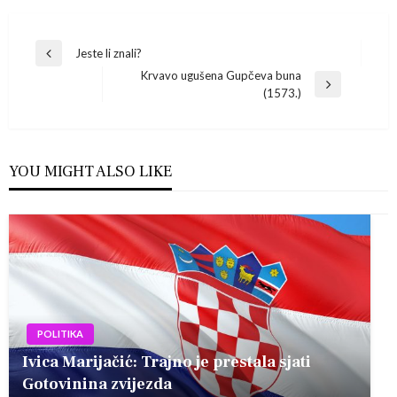
Navigacija
Jeste li znali?
Previous
Krvavo ugušena Gupčeva buna
Post
objava
Next
(1573.)
Post
YOU MIGHT ALSO LIKE
POLITIKA
Ivica Marijačić: Trajno je prestala sjati
Gotovinina zvijezda