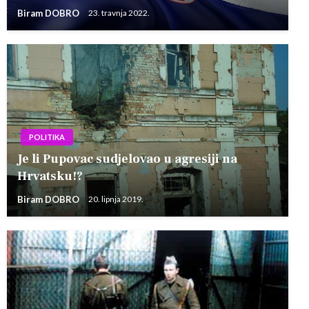
Biram DOBRO
23. travnja 2022.
POLITIKA
Je li Pupovac sudjelovao u agresiji na
Hrvatsku!?
Biram DOBRO
20. lipnja 2019.