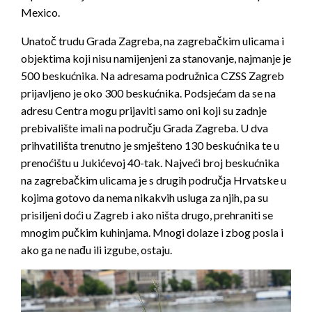
Mexico.
Unatoč trudu Grada Zagreba, na zagrebačkim ulicama i
objektima koji nisu namijenjeni za stanovanje, najmanje je
500 beskućnika. Na adresama podružnica CZSS Zagreb
prijavljeno je oko 300 beskućnika. Podsjećam da se na
adresu Centra mogu prijaviti samo oni koji su zadnje
prebivalište imali na području Grada Zagreba. U dva
prihvatilišta trenutno je smješteno 130 beskućnika te u
prenoćištu u Jukićevoj 40-tak. Najveći broj beskućnika
na zagrebačkim ulicama je s drugih područja Hrvatske u
kojima gotovo da nema nikakvih usluga za njih, pa su
prisiljeni doći u Zagreb i ako ništa drugo, prehraniti se
mnogim pučkim kuhinjama. Mnogi dolaze i zbog posla i
ako ga ne nađu ili izgube, ostaju.