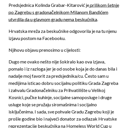
Predsjednica Kolinda Grabar-Kitarović je
prilikom šetnje
po Zagrebu s gradonačelnikom Milanom Bandićem
utvrdila da u glavnom gradu nema beskućnika
.
Hrvatska mreža za beskućnike odgovorila je na tu njenu
izjavu postom na Facebooku.
Njihovu objavu prenosimo u cijelosti:
Dugo me ovako nešto nije šokiralo kao ova izjava,
pomalo i iz razloga jer je od osobe koja je do danas bila i
nadalje moj favorit za predsjednika/cu. Često sam u
medijima isticao dobru socijalnu politiku Grada Zagreba
i zahvalu Gradonačelniku za Prihvatilište u Velikoj
Kosnici, pučke kuhinje, socijalne samoposluge i druge
usluge koje se pružaju siromašnima i socijalno
isključenima. I sada, sve pohvale Gradu Zagrebu koji je
prošle godine bio i najveći donator za odlazak Hrvatske
reprezentacije beskućnika na Homeless World Cup u