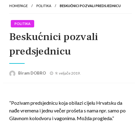
HOMEPAGE
POLITIKA
BESKUĆNICI POZVALI PREDSJEDNICU
POLITIKA
Beskućnici pozvali
predsjednicu
Posted
Biram DOBRO
9. veljače 2019.
on
“Pozivam predsjednicu koja obilazi cijelu Hrvatsku da
nađe vremena i jednu večer prošeta s nama npr. samo po
Glavnom kolodvoru i vagonima. Možda progleda.”