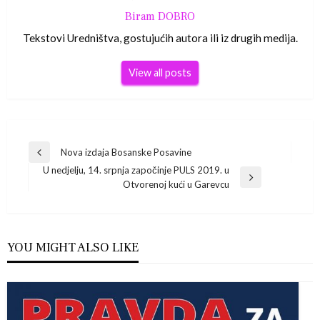
Biram DOBRO
Tekstovi Uredništva, gostujućih autora ili iz drugih medija.
View all posts
Navigacija
Nova izdaja Bosanske Posavine
Previous
U nedjelju, 14. srpnja započinje PULS 2019. u
Post
objava
Next
Otvorenoj kući u Garevcu
Post
YOU MIGHT ALSO LIKE