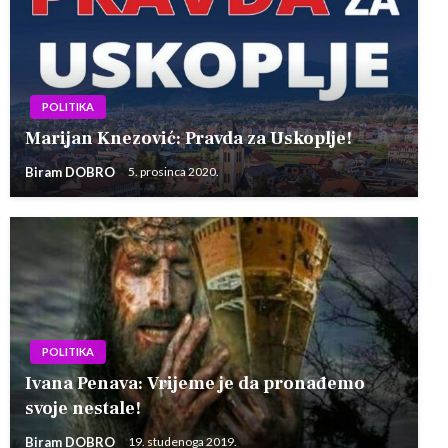
POLITIKA
Marijan Knezović: Pravda za Uskoplje!
Biram DOBRO
5. prosinca 2020.
POLITIKA
Ivana Penava: Vrijeme je da pronađemo
svoje nestale!
Biram DOBRO
19. studenoga 2019.