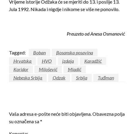
Vrijeme istorije Odžaka će se mjeriti do 13. i poslije 13.
Jula 1992. Nikada i nigdje i nikome se više ne ponovilo.
Preuzeto od Anesa Osmanović
Tagged:
Boban
Bosanska posavina
Hrvatska
HVO
izdaja
Karadžić
Koridor
Milošević
Mladić
Nebeska Srbija
Odzak
Srbija
Tuđman
LEAVE A RESPONSE
Vaša adresa e-pošte neće biti objavljena.
Obavezna polja
su označena sa
*
Komentar