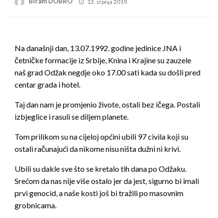
Posted
Biram DOBRO
13. srpnja 2019.
on
Na današnji dan, 13.07.1992. godine jedinice JNA i
četničke formacije iz Srbije, Knina i Krajine su zauzele
naš grad Odžak negdje oko 17.00 sati kada su došli pred
centar grada i hotel.
Taj dan nam je promjenio živote, ostali bez ičega. Postali
izbjeglice i rasuli se diljem planete.
Tom prilikom su na cijeloj općini ubili 97 civila koji su
ostali računajući da nikome nisu ništa dužni ni krivi.
Ubili su dakle sve što se kretalo tih dana po Odžaku.
Srećom da nas nije više ostalo jer da jest, sigurno bi imali
prvi genocid, a naše kosti još bi tražili po masovnim
grobnicama.