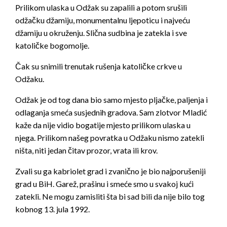
Prilikom ulaska u Odžak su zapalili a potom srušili
odžačku džamiju, monumentalnu ljepoticu i najveću
džamiju u okruženju. Slična sudbina je zatekla i sve
katoličke bogomolje.
Čak su snimili trenutak rušenja katoličke crkve u
Odžaku.
Odžak je od tog dana bio samo mjesto pljačke, paljenja i
odlaganja smeća susjednih gradova. Sam zlotvor Mladić
kaže da nije vidio bogatije mjesto prilikom ulaska u
njega. Prilikom našeg povratka u Odžaku nismo zatekli
ništa, niti jedan čitav prozor, vrata ili krov.
Zvali su ga kabriolet grad i zvanično je bio najporušeniji
grad u BiH. Garež, prašinu i smeće smo u svakoj kući
zatekli. Ne mogu zamisliti šta bi sad bili da nije bilo tog
kobnog 13. jula 1992.