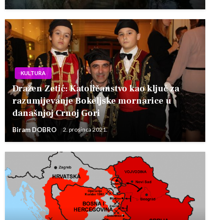
KULTURA
Dražen Zetić: Katoličanstvo kao ključ za
razumijevanje Bokeljske mornarice u
današnjoj Crnoj Gori
Biram DOBRO
2. prosinca 2021.