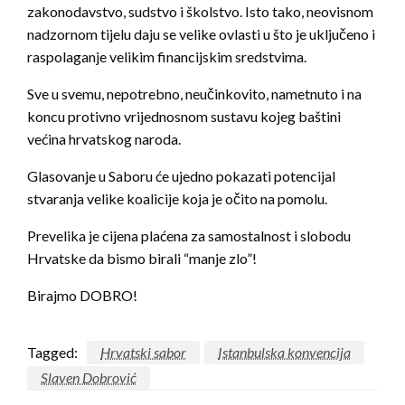
zakonodavstvo, sudstvo i školstvo. Isto tako, neovisnom
nadzornom tijelu daju se velike ovlasti u što je uključeno i
raspolaganje velikim financijskim sredstvima.
Sve u svemu, nepotrebno, neučinkovito, nametnuto i na
koncu protivno vrijednosnom sustavu kojeg baštini
većina hrvatskog naroda.
Glasovanje u Saboru će ujedno pokazati potencijal
stvaranja velike koalicije koja je očito na pomolu.
Prevelika je cijena plaćena za samostalnost i slobodu
Hrvatske da bismo birali “manje zlo”!
Birajmo DOBRO!
Tagged:
Hrvatski sabor
Istanbulska konvencija
Slaven Dobrović