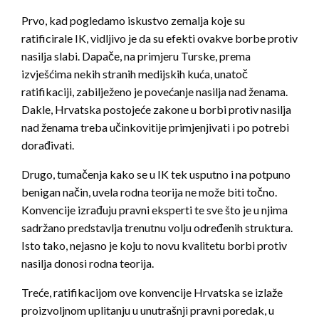
Prvo, kad pogledamo iskustvo zemalja koje su
ratificirale IK, vidljivo je da su efekti ovakve borbe protiv
nasilja slabi. Dapače, na primjeru Turske, prema
izvješćima nekih stranih medijskih kuća, unatoč
ratifikaciji, zabilježeno je povećanje nasilja nad ženama.
Dakle, Hrvatska postojeće zakone u borbi protiv nasilja
nad ženama treba učinkovitije primjenjivati i po potrebi
dorađivati.
Drugo, tumačenja kako se u IK tek usputno i na potpuno
benigan način, uvela rodna teorija ne može biti točno.
Konvencije izrađuju pravni eksperti te sve što je u njima
sadržano predstavlja trenutnu volju određenih struktura.
Isto tako, nejasno je koju to novu kvalitetu borbi protiv
nasilja donosi rodna teorija.
Treće, ratifikacijom ove konvencije Hrvatska se izlaže
proizvoljnom uplitanju u unutrašnji pravni poredak, u