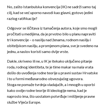
No, zašto Istanbulska konvencija (IK) ne sadrži samo taj
cilj, kad se već uporno navodi kao glavni, gotovo jedini
razlog ratifikacije?
Odgovor se iščitava iz tumačenja autora, koje smo mogli
pročitati u medijima, da je prvotno bilo u planu napraviti
tri konvencije – o nasilju nad ženama, rodnom nasi
lju i
obiteljskom nasilju, a promjenom plana, sve je svedeno na
jednu, a naslov koristi samo dvije vrste.
Dakle, skriveno ili ne, u IK je itekako uključeno pitanje
roda, rodnog identiteta, te je time makar na mala vrata
došlo do uvođenja rodne teorije u pravni sustav Hrvatske
i to u formi međunarodno obvezujućeg ugovora.
Stoga ne pomaže tvrdnja vladajućih, a i mnogih u oporbi
kako ovdje rodne teorije ili ideologije nema, kad je
naprosto ima, što uostalom potvrđuje i mišljenje pravne
službe Vijeća Europe.