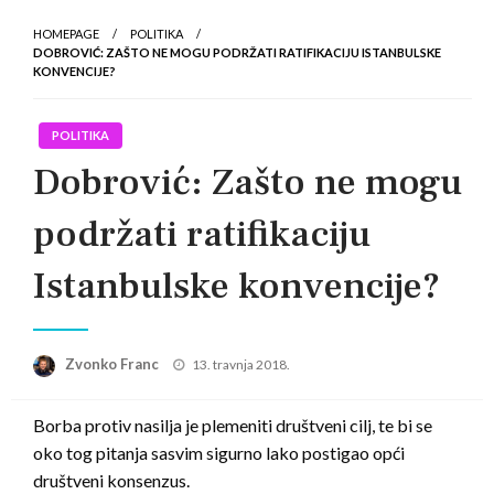
HOMEPAGE
POLITIKA
DOBROVIĆ: ZAŠTO NE MOGU PODRŽATI RATIFIKACIJU ISTANBULSKE
KONVENCIJE?
POLITIKA
Dobrović: Zašto ne mogu
podržati ratifikaciju
Istanbulske konvencije?
Posted
Zvonko Franc
13. travnja 2018.
on
Borba protiv nasilja je plemeniti društveni cilj, te bi se
oko tog pitanja sasvim sigurno lako postigao opći
društveni konsenzus.