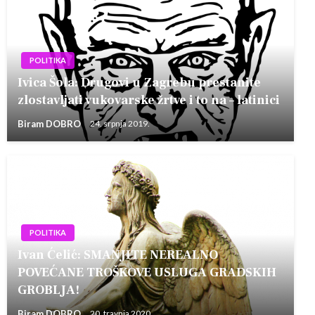
POLITIKA
Ivica Šola: Drugovi u Zagrebu prestanite
zlostavljati vukovarske žrtve i to na – latinici
Biram DOBRO
24. srpnja 2019.
POLITIKA
Ivan Ćelić: SMANJITE NEREALNO
POVEĆANE TROŠKOVE USLUGA GRADSKIH
GROBLJA!
Biram DOBRO
20. travnja 2020.