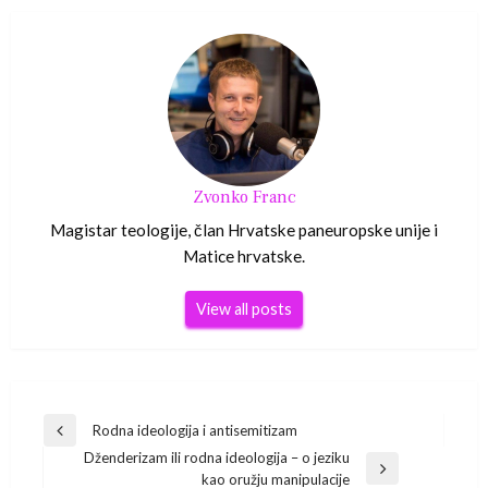
Zvonko Franc
Magistar teologije, član Hrvatske paneuropske unije i
Matice hrvatske.
View all posts
Navigacija
Rodna ideologija i antisemitizam
Previous
Dženderizam ili rodna ideologija – o jeziku
Post
objava
Next
kao oružju manipulacije