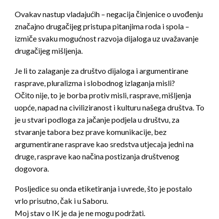
Ovakav nastup vladajućih – negacija činjenice o uvođenju
značajno drugačijeg pristupa pitanjima roda i spola –
izmiče svaku mogućnost razvoja dijaloga uz uvažavanje
drugačijeg mišljenja.
Je li to zalaganje za društvo dijaloga i argumentirane
rasprave, pluralizma i slobodnog izlaganja misli?
Očito nije, to je borba protiv misli, rasprave, mišljenja
uopće, napad na civiliziranost i kulturu našega društva. To
je u stvari podloga za jačanje podjela u društvu, za
stvaranje tabora bez prave komunikacije, bez
argumentirane rasprave kao sredstva utjecaja jedni na
druge, rasprave kao načina postizanja društvenog
dogovora.
Posljedice su onda etiketiranja i uvrede, što je postalo
vrlo prisutno, čak i u Saboru.
Moj stav o IK je da je ne mogu podržati.