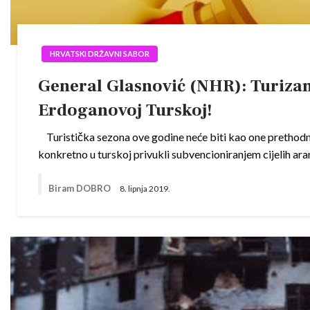
HRVATSKI DRŽAVNI SABOR
General Glasnović (NHR): Turizam 
Erdoganovoj Turskoj!
Turistička sezona ove godine neće biti kao one prethodnih,
konkretno u turskoj privukli subvencioniranjem cijelih ara
Biram DOBRO
8. lipnja 2019.