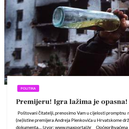
POLITIKA
Premijeru! Igra lažima je opasna!
Poštovani čitatelji, prenosimo Vam u cijelosti promptnu 
(ne)istine premijera Andreja Plenkovića u Hrvatskome drž
dokumenta… Izvor: www.maxportal.hr Općeprihvaćena dr