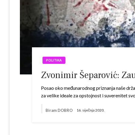
POLITIKA
Zvonimir Šeparović: Za
Posao oko međunarodnog priznanja naše države 
za velike ideale za opstojnost i suverenitet 
Biram DOBRO
16. siječnja 2020.