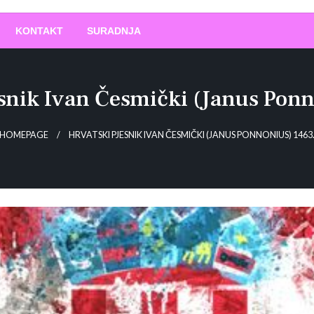
O
!
KONTAKT
SURADNJA
esnik Ivan Česmički (Janus Ponn
HOMEPAGE
HRVATSKI PJESNIK IVAN ČESMIČKI (JANUS PONNONIUS) 1463