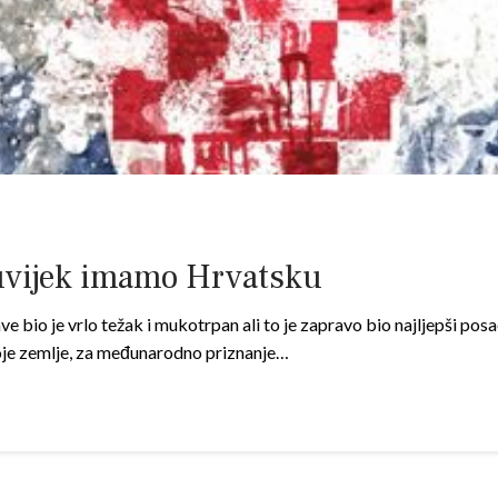
uvijek imamo Hrvatsku
bio je vrlo težak i mukotrpan ali to je zapravo bio najljepši posa
svoje zemlje, za međunarodno priznanje…