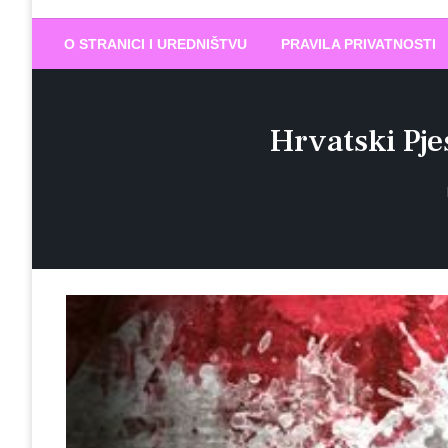
Biram DOBR
… jer BUDUĆNOST nema drugo IME
O STRANICI I UREDNIŠTVU
PRAVILA PRIVATNOSTI
Hrvatski Pj