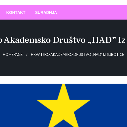
O
!
KONTAKT
SURADNJA
o Akademsko Društvo „HAD” Iz 
HOMEPAGE
HRVATSKO AKADEMSKO DRUŠTVO „HAD” IZ SUBOTICE