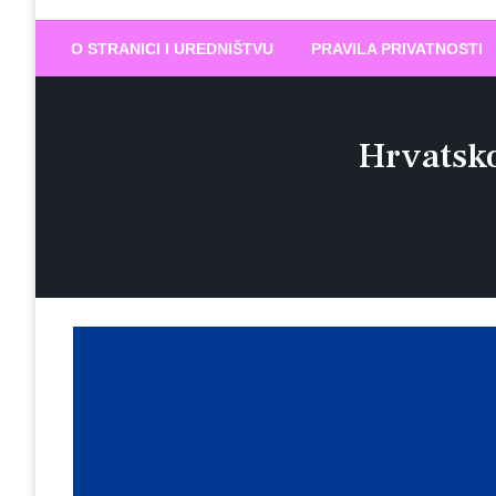
Biram DOBR
… jer BUDUĆNOST nema drugo IME
O STRANICI I UREDNIŠTVU
PRAVILA PRIVATNOSTI
Hrvatsk