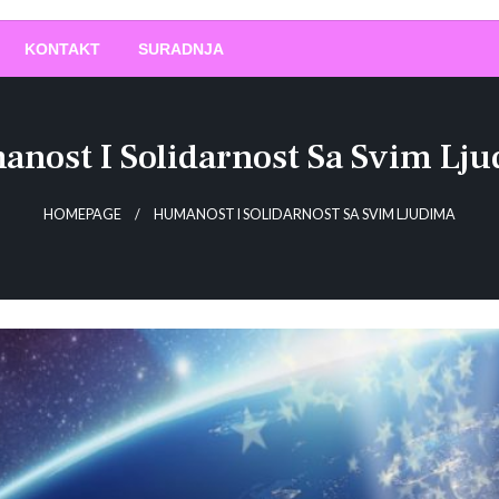
O
!
KONTAKT
SURADNJA
nost I Solidarnost Sa Svim Lj
HOMEPAGE
HUMANOST I SOLIDARNOST SA SVIM LJUDIMA