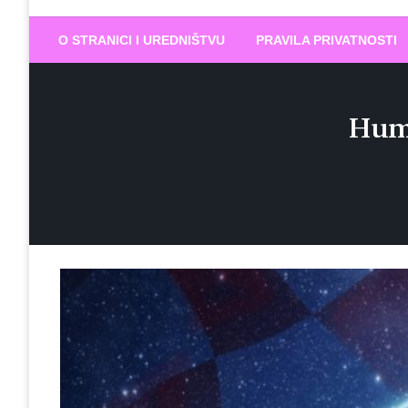
Biram DOBR
… jer BUDUĆNOST nema drugo IME
O STRANICI I UREDNIŠTVU
PRAVILA PRIVATNOSTI
Huma