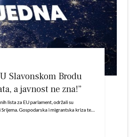
U Slavonskom Brodu
ta, a javnost ne zna!”
ih lista za EU parlament, održali su
 i Srijema. Gospodarska i migrantska kriza te…