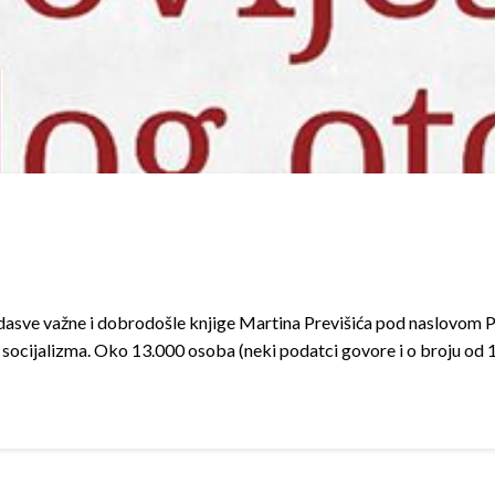
adasve važne i dobrodošle knjige Martina Previšića pod naslovom Po
 socijalizma. Oko 13.000 osoba (neki podatci govore i o broju o