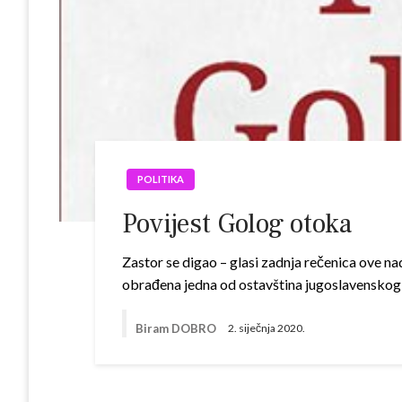
POLITIKA
Povijest Golog otoka
Zastor se digao – glasi zadnja rečenica ove n
obrađena jedna od ostavština jugoslavenskog
Biram DOBRO
2. siječnja 2020.