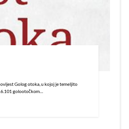
vijest Golog otoka, u kojoj je temeljito
d 16.101 golootočkom…