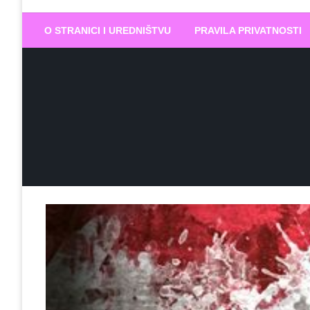
Biram DOBR
… jer BUDUĆNOST nema drugo IME
O STRANICI I UREDNIŠTVU
PRAVILA PRIVATNOSTI