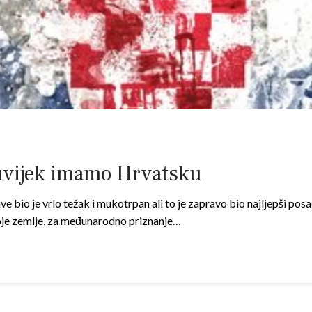
uvijek imamo Hrvatsku
bio je vrlo težak i mukotrpan ali to je zapravo bio najljepši posa
svoje zemlje, za međunarodno priznanje…