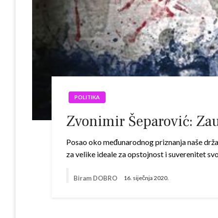
POLITIKA
Zvonimir Šeparović: Za
Posao oko međunarodnog priznanja naše države 
za velike ideale za opstojnost i suverenitet 
Biram DOBRO
16. siječnja 2020.