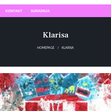
O
!
KONTAKT
SURADNJA
Klarisa
HOMEPAGE
KLARISA