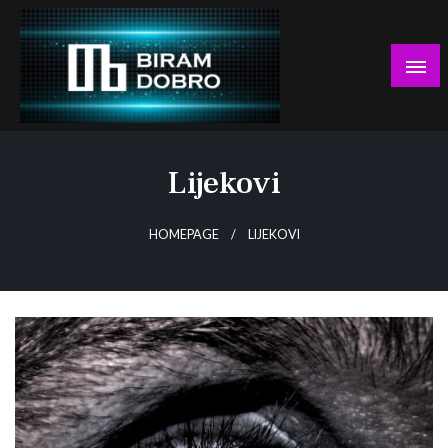
Skip
to
content
… jer BUDUĆNOST nema drugo IME!
Biram DOBRO
Lijekovi
HOMEPAGE
LIJEKOVI