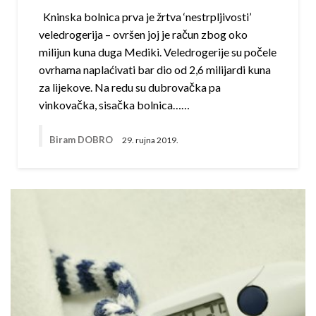
Kninska bolnica prva je žrtva ‘nestrpljivosti’
veledrogerija – ovršen joj je račun zbog oko
milijun kuna duga Mediki. Veledrogerije su počele
ovrhama naplaćivati bar dio od 2,6 milijardi kuna
za lijekove. Na redu su dubrovačka pa
vinkovačka, sisačka bolnica……
Biram DOBRO
29. rujna 2019.