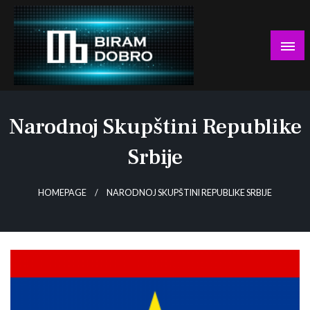
Skip
to
content
… jer BUDUĆNOST nema drugo IME!
Biram DOBRO
Narodnoj Skupštini Republike
Srbije
HOMEPAGE
NARODNOJ SKUPŠTINI REPUBLIKE SRBIJE