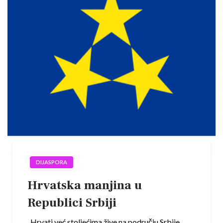
DIJASPORA
Hrvatska manjina u
Republici Srbiji
Hrvati već stoljećima žive na području Srbije.