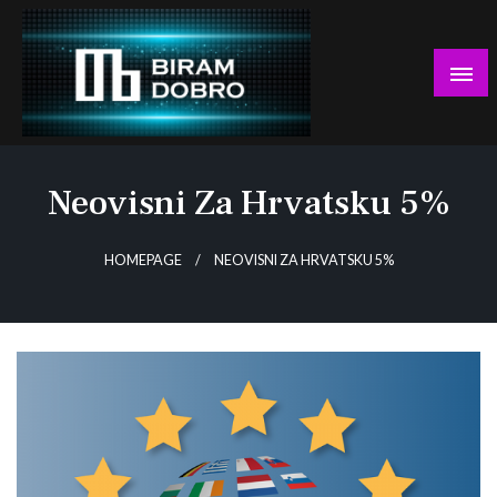
Skip
to
content
… jer BUDUĆNOST nema drugo IME!
Biram DOBRO
Neovisni Za Hrvatsku 5%
HOMEPAGE
NEOVISNI ZA HRVATSKU 5%