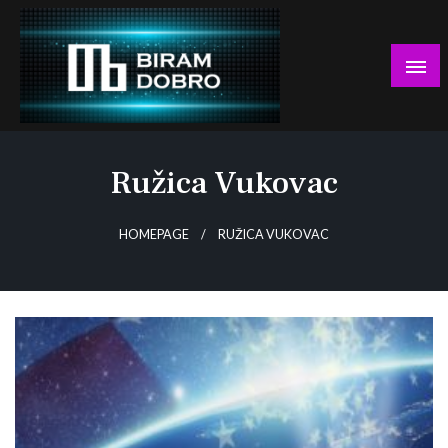
Skip
to
content
… jer BUDUĆNOST nema drugo IME!
Biram DOBRO
Ružica Vukovac
HOMEPAGE
RUŽICA VUKOVAC