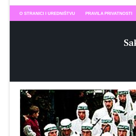
Biram DOBR
… jer BUDUĆNOST nema drugo IME
O STRANICI I UREDNIŠTVU
PRAVILA PRIVATNOSTI
Sa