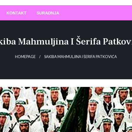
O
!
KONTAKT
SURADNJA
kiba Mahmuljina I Šerifa Patkov
HOMEPAGE
SAKIBA MAHMULJINA I ŠERIFA PATKOVIĆA