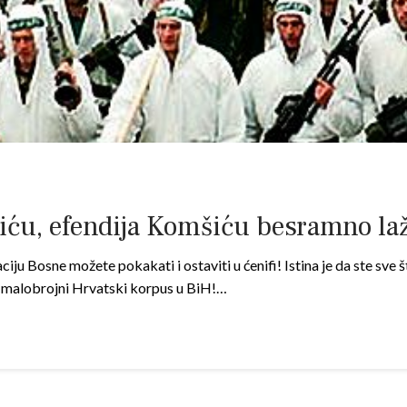
viću, efendija Komšiću besramno laž
ciju Bosne možete pokakati i ostaviti u ćenifi! Istina je da ste sve
te malobrojni Hrvatski korpus u BiH!…