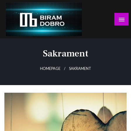
Skip
to
content
… jer BUDUĆNOST nema drugo IME!
Biram DOBRO
Sakrament
HOMEPAGE
SAKRAMENT