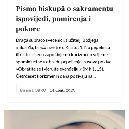
Pismo biskupâ o sakramentu
ispovijedi, pomirenja i
pokore
Draga subraćo svećenici, služitelji Božjega
milosrđa, braćo i sestre u Kristu! 1. Na pepelnicu
ili čistu srijedu započinjemo korizmeno vrijeme
spominjući se u obredu pepeljenja Isusova poziva:
»Obratite se i vjerujte evanđelju!« (Mk 1, 15).
Četrdeset korizmenih dana pozivaju na…
Biram DOBRO
14. ožujka 2017.