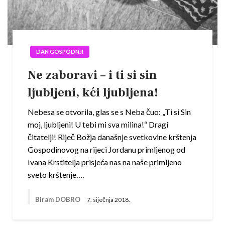
DAN GOSPODNJI
Ne zaboravi – i ti si sin
ljubljeni, kći ljubljena!
Nebesa se otvorila, glas se s Neba čuo: „Ti si Sin
moj, ljubljeni! U tebi mi sva milina!“ Dragi
čitatelji! Riječ Božja današnje svetkovine krštenja
Gospodinovog na rijeci Jordanu primljenog od
Ivana Krstitelja prisjeća nas na naše primljeno
sveto krštenje….
Biram DOBRO
7. siječnja 2018.