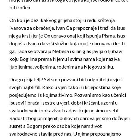
biti rođen.
On koji je bez ikakvog grijeha stoji u redu krštenja
Ivanova za obraćenje. Ivan Ga prepoznaje i traži da Isus
njega krsti jer je On upravo onaj koji ispunja Pisma. Isus
dopušta Ivanu da vrši službu koja mu je darovana i krsti
ga. Tada se otvaraju Nebesa i silan glas javlja o ljubavi
koju Bog ima prema Njemu i svima nama koje naziva
ljubljenima, voljenima, rođenima na Njegovu sliku.
Drago prijatelji! Svi smo pozvani biti odgojitelji u vjeri
svojih najbližih. Kako u vjeri tako i u krjepostima koje
posjedujemo i s kojima živimo. Pozvani smo kao učenici
Isusovi i braća i sestre u vjeri, dobri kršćani, uzorni u
svakodnevnici pokazivati radost koju nosimo u sebi.
Radost zbog primljenih duhovnih darova jer smo doživjeli
susret s Bogom preko osoba koje nam život
svakodnevno stavlja pred nas. U njima prepoznajemo