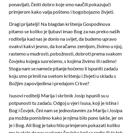
ponavljati, činiti dobro koje smo naučili pokazujući
primjerom kako valja pošteno i bogobojazno živjeti.
Dragi prijatelji! Na blagdan krštenja Gospodinova
pitamo se koliko je ljubavi imao Bog za nas preko naših
roditelja kad nas je donio na svijet, da budemo upravo
ovakvi kakvi jesmo, da koračamo zemljom, živimo u njoj,
rastemo u mudrosti, pobožnosti, dobroti prema svakom
čovjeku kojega susrećemo, s kojima živimo ili radimo!
Stoga nam se nameće pitanje hoćemo li ispuniti zadaću
koju smo primili na svetom krštenju i živjeti u skladu s
Božjim zapovijedima i predajom Crkve?
Isusovi roditelji Marija i skrbnik Josip ispunili su u
potpunosti tu zadaću. Odgoj u vjeri Isusa, koji je istina i
Bog i čovjek, čini nam se jednostavnim za Mariju i Josipa
pa možda pomislimo kako je njima bilo puno lakše, jer on
je i Bog. Ali Bog je tako htio primjerom pokazati koliko
mu je stalo da nas svakoga čovjeka koji se rodio ili će tek