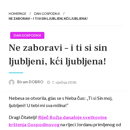
HOMEPAGE
DAN GOSPODNJI
NE ZABORAVI – I TI SI SIN LJUBLJENI, KĆI LJUBLJENA!
DAN GOSPODNJI
Ne zaboravi – i ti si sin
ljubljeni, kći ljubljena!
Posted
Biram DOBRO
7. siječnja 2018.
on
Nebesa se otvorila, glas se s Neba čuo: „Ti si Sin moj,
ljubljeni! U tebi mi sva milina!“
Dragi čitatelji!
Riječ Božja današnje svetkovine
krštenja Gospodinovog
na rijeci Jordanu primljenog od