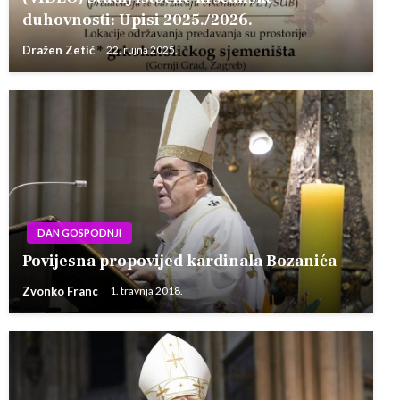
duhovnosti: Upisi 2025./2026.
Dražen Zetić
22. rujna 2025.
DAN GOSPODNJI
Povijesna propovijed kardinala Bozanića
Zvonko Franc
1. travnja 2018.