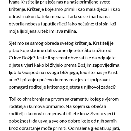
Ivana Krstitelja prisjeća nas na naše primljeno sveto
krštenje. Krštenje koje smo primili kao mala djeca ili kao
odrasli nakon katekumenata. Tada su se i nad nama
otvorila nebesa i uputile riječi iako nečujne: ti si sin, kći
moja ljubljena, u tebi mi sva milina.
Sjetimo se samog obreda svetog krštenja. Krstitelj je
pitao koje ste ime dali svome djetetu? Što tražite od
Crkve Božje? Jeste li spremni obvezati se da odgajate
dijete u vjeri kako bi živjelo prema Božjim zapovijedima,
ljubilo Gospodina i svoga bližnjega, kao što nas je Krist
učio? I pitanje upućeno kumovima: jeste li pripravni
pomagati roditelje krštenog djeteta u njihovoj zadaći?
Toliko ohrabrenja na prvom sakramentu kojeg s vjerom
roditelja i kumova primamo. Na kojem su obećali
roditelji i kumovi usmjeravati dijete kroz život u vjeri i
pobožnosti da usvaja sve ono dobro koje od njih samih
kroz odrastanje može primiti. Od malena gledati, upijati,