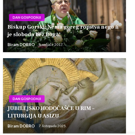
DAN GOSPODNJI
Biskup Gorski: Nema goreg ropstva nego li
je sloboda bez Boga!
Biram DOBRO
8. veljače 2017.
DAN GOSPODNJI
JUBILEJSKO HODOČAŠĆE U RIM –
LITURGIJA U ASIZU
Biram DOBRO
7. listopada 2025.