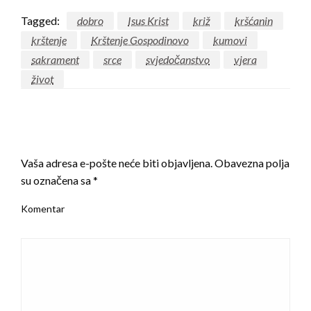
Tagged:
dobro
Isus Krist
križ
kršćanin
krštenje
Krštenje Gospodinovo
kumovi
sakrament
srce
svjedočanstvo
vjera
život
LEAVE A RESPONSE
Vaša adresa e-pošte neće biti objavljena.
Obavezna polja
su označena sa
*
Komentar