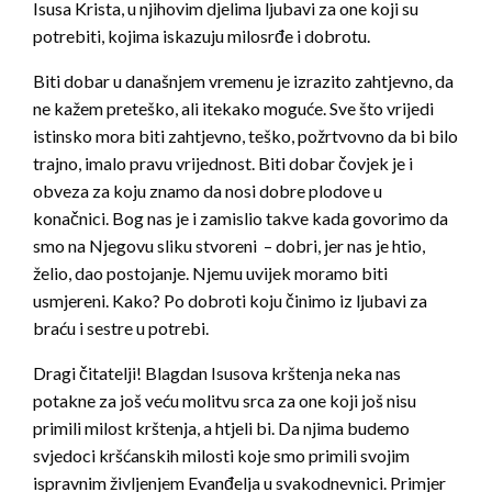
Isusa Krista, u njihovim djelima ljubavi za one koji su
potrebiti, kojima iskazuju milosrđe i dobrotu.
Biti dobar u današnjem vremenu je izrazito zahtjevno, da
ne kažem preteško, ali itekako moguće. Sve što vrijedi
istinsko mora biti zahtjevno, teško, požrtvovno da bi bilo
trajno, imalo pravu vrijednost. Biti dobar čovjek je i
obveza za koju znamo da nosi dobre plodove u
konačnici. Bog nas je i zamislio takve kada govorimo da
smo na Njegovu sliku stvoreni – dobri, jer nas je htio,
želio, dao postojanje. Njemu uvijek moramo biti
usmjereni. Kako? Po dobroti koju činimo iz ljubavi za
braću i sestre u potrebi.
Dragi čitatelji! Blagdan Isusova krštenja neka nas
potakne za još veću molitvu srca za one koji još nisu
primili milost krštenja, a htjeli bi. Da njima budemo
svjedoci kršćanskih milosti koje smo primili svojim
ispravnim življenjem Evanđelja u svakodnevnici. Primjer