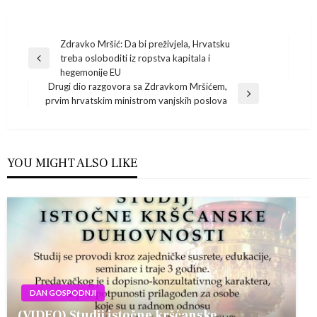
Navigacija
Zdravko Mršić: Da bi preživjela, Hrvatsku
treba osloboditi iz ropstva kapitala i
Previous
objava
hegemonije EU
Post
Drugi dio razgovora sa Zdravkom Mršićem,
Next
prvim hrvatskim ministrom vanjskih poslova
Post
YOU MIGHT ALSO LIKE
DAN GOSPODNJI
(VIDEO) Studij istočne kršćanske