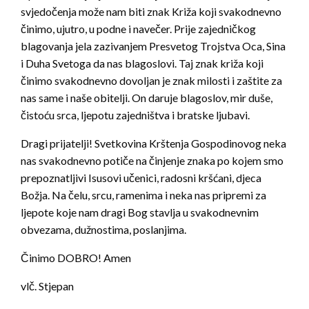
svjedočenja može nam biti znak Križa koji svakodnevno
činimo, ujutro, u podne i navečer. Prije zajedničkog
blagovanja jela zazivanjem Presvetog Trojstva Oca, Sina
i Duha Svetoga da nas blagoslovi. Taj znak križa koji
činimo svakodnevno dovoljan je znak milosti i zaštite za
nas same i naše obitelji. On daruje blagoslov, mir duše,
čistoću srca, ljepotu zajedništva i bratske ljubavi.
Dragi prijatelji! Svetkovina Krštenja Gospodinovog neka
nas svakodnevno potiče na činjenje znaka po kojem smo
prepoznatljivi Isusovi učenici, radosni kršćani, djeca
Božja. Na čelu, srcu, ramenima i neka nas pripremi za
ljepote koje nam dragi Bog stavlja u svakodnevnim
obvezama, dužnostima, poslanjima.
Činimo DOBRO! Amen
vlč. Stjepan