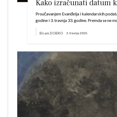
Kako izračunati datum ka
Proučavanjem Evanđelja i kalendarskih podatak
godine i 3. travnja 33. godine. Premda se ne
Biram DOBRO
3. travnja 2020.