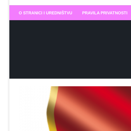
Biram DOBR
… jer BUDUĆNOST nema drugo IME
O STRANICI I UREDNIŠTVU
PRAVILA PRIVATNOSTI