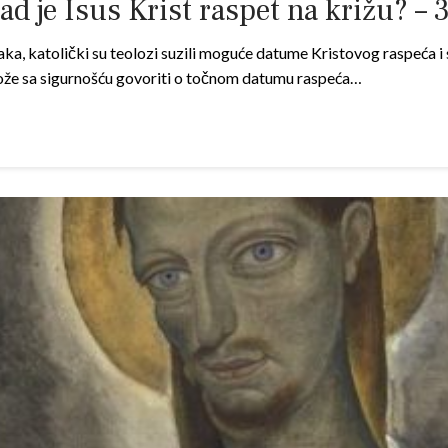
d je Isus Krist raspet na križu? – 
a, katolički su teolozi suzili moguće datume Kristovog raspeća i s
 može sa sigurnošću govoriti o točnom datumu raspeća…