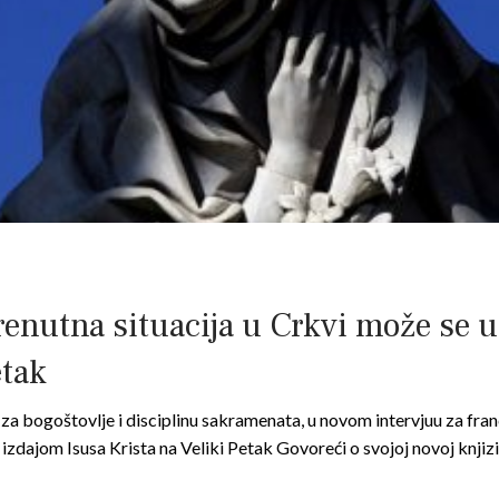
renutna situacija u Crkvi može se u
etak
a bogoštovlje i disciplinu sakramenata, u novom intervjuu za franc
 izdajom Isusa Krista na Veliki Petak Govoreći o svojoj novoj knjiz