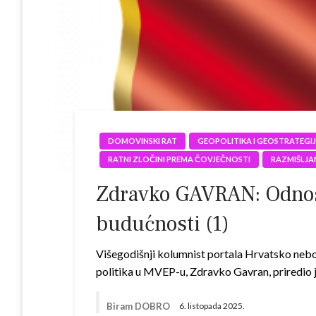
DOMOVINSKI RAT
GEOPOLITIKA I GEOSTRATEGI
RATNI ZLOČINI PREMA ČOVJEČNOSTI
RAZMIŠLJA
Zdravko GAVRAN: Odnos C
budućnosti (1)
Višegodišnji kolumnist portala Hrvatsko nebo,
politika u MVEP-u, Zdravko Gavran, priredio 
Biram DOBRO
6. listopada 2025.