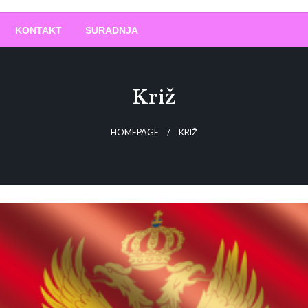
O
!
KONTAKT
SURADNJA
Križ
HOMEPAGE
KRIŽ