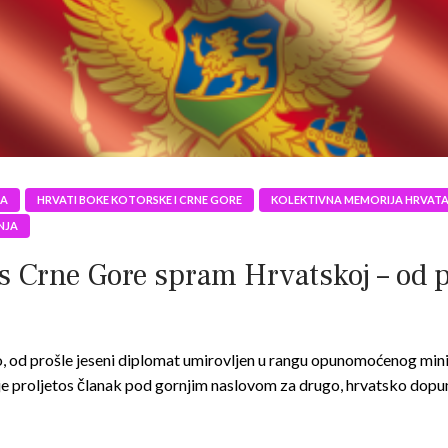
JA
HRVATI BOKE KOTORSKE I CRNE GORE
KOLEKTIVNA MEMORIJA HRVAT
NJA
rne Gore spram Hrvatskoj – od pro
 od prošle jeseni diplomat umirovljen u rangu opunomoćenog minist
je proljetos članak pod gornjim naslovom za drugo, hrvatsko dop