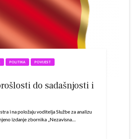
A
POLITIKA
POVIJEST
šlosti do sadašnjosti i
ra i na položaju voditelja Službe za analizu
unjeno izdanje zbornika „Nezavisna…