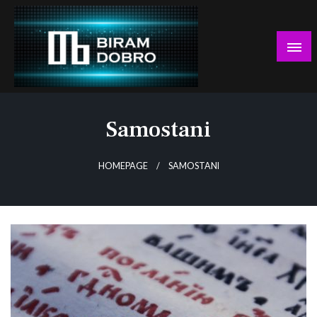
Skip
to
content
… jer BUDUĆNOST nema drugo IME!
Biram DOBRO
Samostani
HOMEPAGE
SAMOSTANI