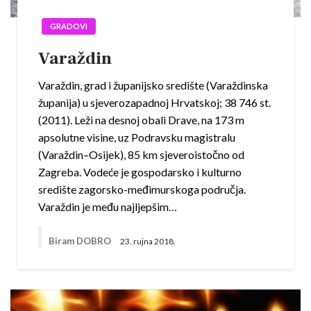
GRADOVI
Varaždin
Varaždin, grad i županijsko središte (Varaždinska
županija) u sjeverozapadnoj Hrvatskoj; 38 746 st.
(2011). Leži na desnoj obali Drave, na 173 m
apsolutne visine, uz Podravsku magistralu
(Varaždin–Osijek), 85 km sjeveroistočno od
Zagreba. Vodeće je gospodarsko i kulturno
središte zagorsko-međimurskoga područja.
Varaždin je među najljepšim…
Biram DOBRO
23. rujna 2018.