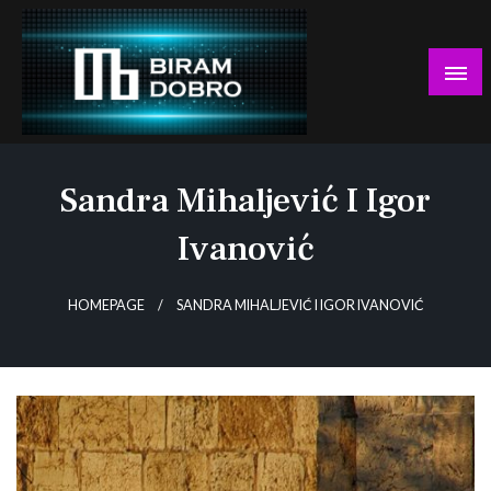
Skip
to
content
… jer BUDUĆNOST nema drugo IME!
Biram DOBRO
Sandra Mihaljević I Igor
Ivanović
HOMEPAGE
SANDRA MIHALJEVIĆ I IGOR IVANOVIĆ