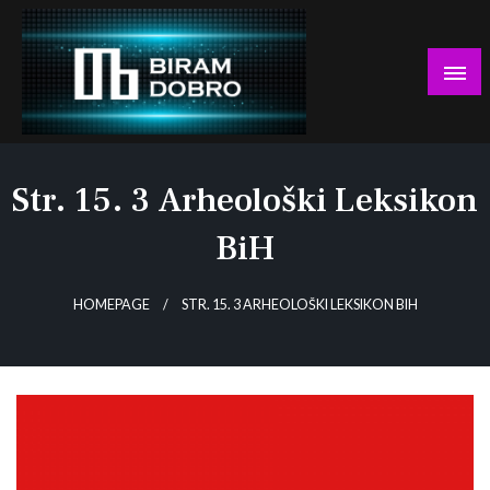
Skip
to
content
… jer BUDUĆNOST nema drugo IME!
Biram DOBRO
Str. 15. 3 Arheološki Leksikon
BiH
HOMEPAGE
STR. 15. 3 ARHEOLOŠKI LEKSIKON BIH