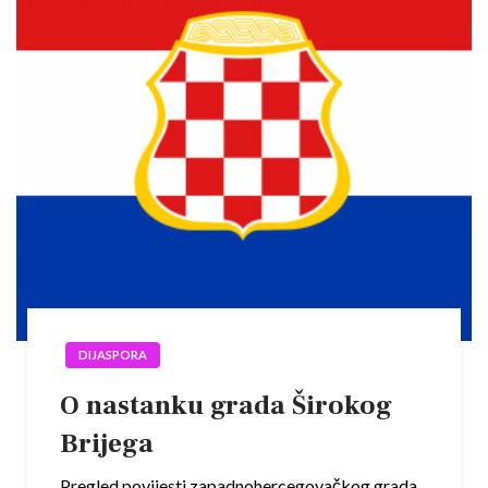
DIJASPORA
O nastanku grada Širokog
Brijega
Pregled povijesti zapadnohercegovačkog grada