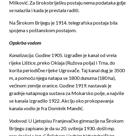
Milković. Za širokobriješku postaju nema podataka gdje
se nalazila i kada je prestala raditi.
Na Širokom Brijegu je 1914. telegrafska postaja bila
spojena s poštanskom postajom.
Opskrba vodom
Kanalizacija.
Godine 1905. izgrađen je kanal od vrela
rijeke Lištice, preko Oklaja (Ružova polja) i Trna, do
korita periodične rijeke Ugrovače. Taj kanal dug je 3500
m, a pomoću njega natapa se 1800 dunuma (180 ha),
većinom zemlje oranice. Godine 1919. nastavak je
gradnje natapnoga sustava za Mokarsko polje, a najviše
se kanala izgradilo 1922. Akciju oko prokopavanja
kanala vodio je fra Dominik Mandić.
Vodovod.
U Ljetopisu Franjevačke gimnazije na Širokom
Brijegu zapisano je da su 20. svibnja 1930. došli mp.
provincijal s ing. Gőrlichom i jednim hidrotehničkim