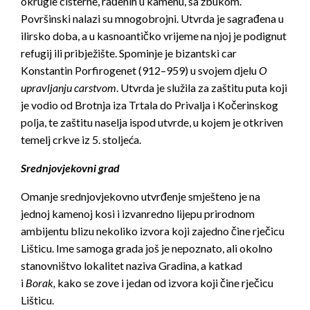
okrugle cisterne, rađenih u kamenu, sa žbukom.
Površinski nalazi su mnogobrojni. Utvrda je sagrađena u
ilirsko doba, a u kasnoantičko vrijeme na njoj je podignut
refugij ili pribježište. Spominje je bizantski car
Konstantin Porfirogenet (912–959) u svojem djelu
O
upravljanju carstvom
. Utvrda je služila za zaštitu puta koji
je vodio od Brotnja iza Trtala do Privalja i Kočerinskog
polja, te zaštitu naselja ispod utvrde, u kojem je otkriven
temelj crkve iz 5. stoljeća.
Srednjovjekovni grad
Omanje srednjovjekovno utvrđenje smješteno je na
jednoj kamenoj kosi i izvanredno lijepu prirodnom
ambijentu blizu nekoliko izvora koji zajedno čine rječicu
Lišticu. Ime samoga grada još je nepoznato, ali okolno
stanovništvo lokalitet naziva Gradina, a katkad
i
Borak,
kako se zove i jedan od izvora koji čine rječicu
Lišticu.