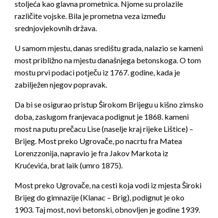
stoljeća kao glavna prometnica. Njome su prolazile
različite vojske. Bila je prometna veza između
srednjovjekovnih država.
U samom mjestu, danas središtu grada, nalazio se kameni
most približno na mjestu današnjega betonskoga. O tom
mostu prvi podaci potječu iz 1767. godine, kada je
zabilježen njegov popravak.
Da bi se osigurao pristup Širokom Brijegu u kišno zimsko
doba, zaslugom franjevaca podignut je 1868. kameni
most na putu prečacu Lise (naselje kraj rijeke Lištice) –
Brijeg. Most preko Ugrovače, po nacrtu fra Matea
Lorenzzonija, napravio je fra Jakov Markota iz
Krućevića, brat laik (umro 1875).
Most preko Ugrovače, na cesti koja vodi iz mjesta Široki
Brijeg do gimnazije (Klanac – Brig), podignut je oko
1903. Taj most, novi betonski, obnovljen je godine 1939.