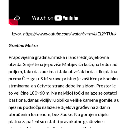
Izvor: https://www.youtube.com/watch?v=m4JEi2YTUuk
Gradina Mokro
Prapovijesna gradina, rimska i ranosrednjovjekovna
utvrda. Smještena je poviše Matijevića kuća, na brdu nad
poljem, tako da zauzima istaknut vršak brda i dio platoa
prema Čerigaju. S tri strane pristup je zaštićen prirodnim
strminama, a s četvrte strane debelim zidom. Prostor je
to veličine 180×60 m. Na najvišoj točki nalaze se ostatci
bastiona, danas vidljivi u obliku velike kamene gomile, a u
njezinu podnožju nalaze se dijelovi građevina zidanih
obrađenim kamenom, bez žbuke. Na gornjem dijelu
platoa zapaženi su ostatci pravokutne građevine i