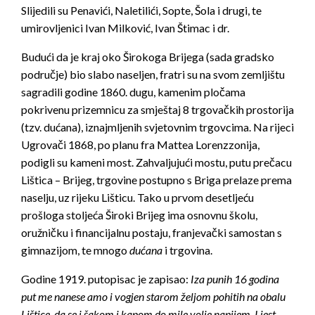
Slijedili su Penavići, Naletilići, Sopte, Šola i drugi, te
umirovljenici Ivan Milković, Ivan Štimac i dr.
Budući da je kraj oko Širokoga Brijega (sada gradsko
područje) bio slabo naseljen, fratri su na svom zemljištu
sagradili godine 1860. dugu, kamenim pločama
pokrivenu prizemnicu za smještaj 8 trgovačkih prostorija
(tzv. dućana), iznajmljenih svjetovnim trgovcima. Na rijeci
Ugrovači 1868, po planu fra Mattea Lorenzzonija,
podigli su kameni most. Zahvaljujući mostu, putu prečacu
Lištica – Brijeg, trgovine postupno s Briga prelaze prema
naselju, uz rijeku Lišticu. Tako u prvom desetljeću
prošloga stoljeća Široki Brijeg ima osnovnu školu,
oružničku i financijalnu postaju, franjevački samostan s
gimnazijom, te mnogo
du
ć
ana
i trgovina.
Godine 1919. putopisac je zapisao:
Iza punih 16 godina
put me nanese amo i vogjen starom željom pohitih na obalu
Lištice, da se i šakom i kapom do mile volje napijem. I jest