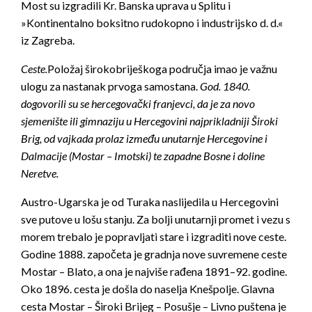
Most su izgradili Kr. Banska uprava u Splitu i
»Kontinentalno boksitno rudokopno i industrijsko d. d.«
iz Zagreba.
Ceste.
Položaj širokobriješkoga područja imao je važnu
ulogu za nastanak prvoga samostana.
God. 1840.
dogovorili su se hercegova
č
ki franjevci, da je za novo
sjemenište ili gimnaziju u Hercegovini najprikladniji Široki
Brig, od vajkada prolaz izme
đ
u unutarnje Hercegovine i
Dalmacije (Mostar – Imotski) te zapadne Bosne i doline
Neretve.
Austro-Ugarska je od Turaka naslijedila u Hercegovini
sve putove u lošu stanju. Za bolji unutarnji promet i vezu s
morem trebalo je popravljati stare i izgraditi nove ceste.
Godine 1888. započeta je gradnja nove suvremene ceste
Mostar – Blato, a ona je najviše rađena 1891–92. godine.
Oko 1896. cesta je došla do naselja Knešpolje. Glavna
cesta Mostar – Široki Brijeg – Posušje – Livno puštena je