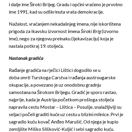
i dalje ime Široki Brijeg. Gradu i općini vraćeno je prvotno
ime 1991, kad su odškrinuta vrata demokracije.
Nažalost, vraćanjem nekadašnjeg imena, nije iskorištena
prigoda za ikavsku izvornost imena
Široki Brig
(izvorno
ime), nego za njegovu preinaku (ijekavizaciju) koja je
nastala potkraj 19. stoljeća.
Nastanak gradi
ć
a
Rađanje gradića na rječici Lištici dogodilo se u
doba
smrti
Turskoga Carstva i rađanja austrougarske
okupacije, a povezano je uz onodobnu gradnju
samostana na Širokom Brijegu. Gradić je sporo rastao,
najprije, kada je Austrija početkom prošloga stoljeća
napravila cestu Mostar – Lištica – Posušje, snalažljiviji su
seljaci počeli graditi kuće uz cestu u blizini mlinice. Prvi je
sagradio kuću kovač Anđeo Marušić. Od njega je kupio
zemljište Miško Slišković-Kuljić i sebi sagradio kuću.