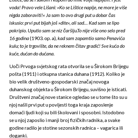
voda! Pravo vele Lišani: »Ko se Lištice napije, ne more je više
nigda zaboraviti!« Ja sam to ovo drugi put u dobar
č
as
iskusio: prvi put bijah još »dite«, ali sad… Kad sam se lipo
pokripio. Uputio sam se niz
č
aršiju.
To nije više ono selo pred
16 godina
(1903. op. a)
, kad sam zapamtio samo Penavi
ć
a
kulu; to je trgovište, da ne reknem
č
itav gradi
ć
! Sve ku
ć
a do
ku
ć
e, du
ć
an
do du
ć
ana.
Uoči Prvoga svjetskog rata otvorila se u Širokom Brijegu
pošta (1911) i otkupna stanica duhana (1912). Koliko je
bio velik društveno-gospodarski značaj novoga
duhanskog objekta u Širokom Brijegu, suvišno je isticati.
Društveni značaj nove stanice ogledao se u tome što su u
njoj našli prvi put u povijesti toga kraja zaposlenje
domaći ljudi koji su bili školovani i sposobni. Istodobno
se u njoj zaposlio i manji broj fizičkih radnika, a svake
godine radilo je stotine sezonskih radnica – vagarica ili
doganki.