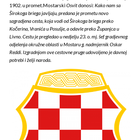
1902. u promet.Mostarski
Osvit
donosi:
Kako nam sa
Širokoga briega javljaju, predana je prometu novo
sagradjena cesta, koja vodi od Širokoga briega preko
Ko
č
erina, Vrani
ć
a u Posušje, a odavle preko Županjca u
Livno. Cestu je pregledao u nedjelju 23. o. mj. šef gradjevnog
odjelenja okružne oblasti u Mostaru g. nadmjernik Oskar
Reddi. Izgradnjom ove cestovne pruge udovoljeno je davnoj
potrebi i želji naroda.