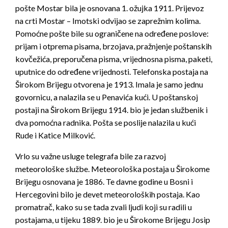
pošte Mostar bila je osnovana 1. ožujka 1911. Prijevoz
na crti Mostar – Imotski odvijao se zaprežnim kolima.
Pomoćne pošte bile su ograničene na određene poslove:
prijam i otprema pisama, brzojava, pražnjenje poštanskih
kovčežića, preporučena pisma, vrijednosna pisma, paketi,
uputnice do određene vrijednosti. Telefonska postaja na
Širokom Brijegu otvorena je 1913. Imala je samo jednu
govornicu, a nalazila se u Penavića kući. U poštanskoj
postaji na Širokom Brijegu 1914. bio je jedan službenik i
dva pomoćna radnika. Pošta se poslije nalazila u kući
Rude i Katice Milković.
Vrlo su važne usluge telegrafa bile za razvoj
meteorološke službe. Meteorološka postaja u Širokome
Brijegu osnovana je 1886. Te davne godine u Bosni i
Hercegovini bilo je devet meteoroloških postaja. Kao
promatrač, kako su se tada zvali ljudi koji su radili u
postajama, u tijeku 1889. bio je u Širokome Brijegu Josip