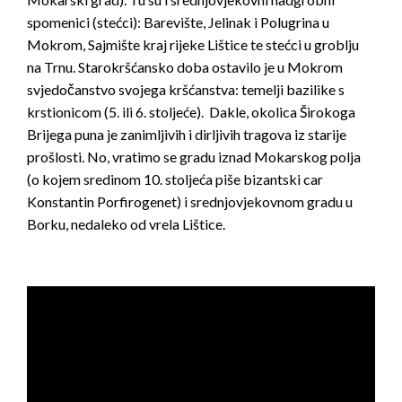
spomenici (stećci): Barevište, Jelinak i Polugrina u
Mokrom, Sajmište kraj rijeke Lištice te stećci u groblju
na Trnu. Starokršćansko doba ostavilo je u Mokrom
svjedočanstvo svojega kršćanstva: temelji bazilike s
krstionicom (5. ili 6. stoljeće). Dakle, okolica Širokoga
Brijega puna je zanimljivih i dirljivih tragova iz starije
prošlosti. No, vratimo se gradu iznad Mokarskog polja
(o kojem sredinom 10. stoljeća piše bizantski car
Konstantin Porfirogenet) i srednjovjekovnom gradu u
Borku, nedaleko od vrela Lištice.