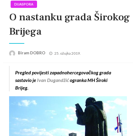
DIJASPORA
O nastanku grada Širokog
Brijega
Posted
Biram DOBRO
25. ožujka 2019.
on
Pregled povijesti zapadnohercegovačkog grada
sastavio je
Ivan Dugandžić
ogranka MH Široki
Brijeg.