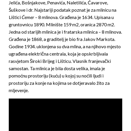
Jelića, Bošnjakove, Penavića, Naletilića, Ćavarove,
Šuškove i dr. Najstariji podatak poznat je za mlinicu na
Lištici
Ć
emer
– 8 mlinova. Građena je 1634. Upisana u
gruntovnicu 1890. Mlinište 159 m2, oranica 2870 m2.
Jedna od starijih mlinica je i fratarska mlinica – 8 mlinova.
Građena je 1868, a graditelj je bio fra Jakov Markota.
Godine 1934. uklonjena su dva mlina, a na njihovo mjesto
ugrađena električna centrala, koja je opskrbljivala
rasvjetom Široki Brijeg i Lišticu. Vlasnik franjevački
samostan. Ta mlinica je bila dosta velika, imala je
pomoćnu prostoriju (kuću) u kojoj su noćili ljudi i
prostoriju za konje na kojima se dotjeravalo žito za
mljevenje.