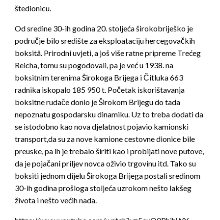
štedionicu.
Od sredine 30-ih godina 20. stoljeća širokobriješko je
područje bilo središte za eksploataciju hercegovačkih
boksitâ. Prirodni uvjeti, a još više ratne pripreme Trećeg
Reicha, tomu su pogodovali, pa je već u 1938. na
boksitnim terenima Širokoga Brijega i Čitluka 663
radnika iskopalo 185 950 t. Početak iskorištavanja
boksitne rudače donio je Širokom Brijegu do tada
nepoznatu gospodarsku dinamiku. Uz to treba dodati da
se istodobno kao nova djelatnost pojavio kamionski
transport,da su za nove kamione cestovne dionice bile
preuske, pa ih je trebalo širiti kao i probijati nove putove,
da je pojačani priljev novca oživio trgovinu itd. Tako su
boksiti jednom dijelu Širokoga Brijega postali sredinom
30-ih godina prošloga stoljeća uzrokom nešto lakšeg
života i nešto većih nada.