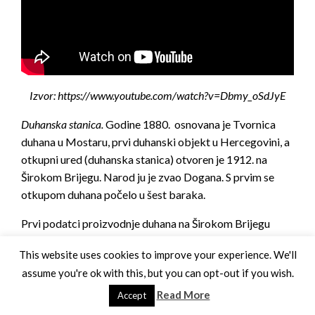
Izvor: https://www.youtube.com/watch?v=Dbmy_oSdJyE
Duhanska stanica.
Godine 1880. osnovana je Tvornica
duhana u Mostaru, prvi duhanski objekt u Hercegovini, a
otkupni ured (duhanska stanica) otvoren je 1912. na
Širokom Brijegu. Narod ju je zvao Dogana. S prvim se
otkupom duhana počelo u šest baraka.
Prvi podatci proizvodnje duhana na Širokom Brijegu
zabilježeni su 1914, kada su 1792 proizvođača usadila 16
This website uses cookies to improve your experience. We'll
302 000 strukova duhana na površini 407,5 hektara. Od
assume you're ok with this, but you can opt-out if you wish.
sađenih strukova proizvedeno je 481,46 tona duhana.
Read More
Accept
Usporedno s povećanjem sadnje, koja se trajno