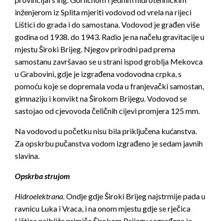
inženjerom iz Splita mjeriti vodovod od vrela na rijeci
Lištici do grada i do samostana. Vodovod je građen više
godina od 1938. do 1943. Radio je na načelu gravitacije u
mjestu Široki Brijeg. Njegov prirodni pad prema
samostanu završavao se u strani ispod groblja Mekovca
u Grabovini, gdje je izgrađena vodovodna crpka, s
pomoću koje se dopremala voda u franjevački samostan,
gimnaziju i konvikt na Širokom Brijegu. Vodovod se
sastojao od cjevovoda čeličnih cijevi promjera 125 mm.
Na vodovod u početku nisu bila priključena kućanstva.
Za opskrbu pučanstva vodom izgrađeno je sedam javnih
slavina.
Opskrba strujom
Hidroelektrana.
Ondje gdje Široki Brijeg najstrmije pada u
ravnicu Luka i Vraca, i na onom mjestu gdje se rječica
Lištica najbliže primiče Širokom Brijegu sagrađena je