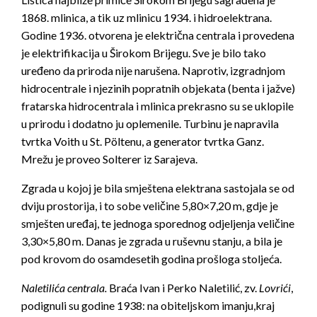
1868. mlinica, a tik uz mlinicu 1934. i hidroelektrana.
Godine 1936. otvorena je električna centrala i provedena
je elektrifikacija u Širokom Brijegu. Sve je bilo tako
uređeno da priroda nije narušena. Naprotiv, izgradnjom
hidrocentrale i njezinih popratnih objekata (benta i jažve)
fratarska hidrocentrala i mlinica prekrasno su se uklopile
u prirodu i dodatno ju oplemenile. Turbinu je napravila
tvrtka Voith u St. Pöltenu, a generator tvrtka Ganz.
Mrežu je proveo Solterer iz Sarajeva.
Zgrada u kojoj je bila smještena elektrana sastojala se od
dviju prostorija, i to sobe veličine 5,80×7,20 m, gdje je
smješten uređaj, te jednoga sporednog odjeljenja veličine
3,30×5,80 m. Danas je zgrada u ruševnu stanju, a bila je
pod krovom do osamdesetih godina prošloga stoljeća.
Naletili
ć
a centrala.
Braća Ivan i Perko Naletilić, zv.
Lovri
ć
i
,
podignuli su godine 1938: na obiteljskom imanju,kraj