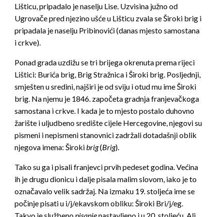
Lišticu, pripadalo je naselju Lise. Uzvisina južno od
Ugrovače pred njezino ušće u Lišticu zvala se Široki brig i
pripadala je naselju Pribinovići (danas mjesto samostana
i crkve).
Ponad grada uzdižu se tri brijega okrenuta prema rijeci
Lištici: Burića brig, Brig Stražnica i Široki brig. Posljednji,
smješten u sredini, najširi je od sviju i otud mu ime Široki
brig. Na njemu je 1846. započeta gradnja franjevačkoga
samostana i crkve. I kada je to mjesto postalo duhovno
žarište i uljudbeno središte cijele Hercegovine, njegovi su
pismeni i nepismeni stanovnici zadržali dotadašnji oblik
njegova imena: Široki
brig
(
Brig
).
Tako su ga i pisali franjevci prvih pedeset godina. Većina
ih je drugu dionicu i dalje pisala malim slovom, iako je to
označavalo velik sadržaj. Na izmaku 19. stoljeća ime se
počinje pisati u i/j/ekavskom obliku: Široki Bri/j/eg.
Takvo je službeno
pisanje
nastavljeno i u 20. stoljeću. Ali