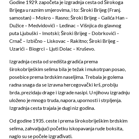
Godine 1929. započeta je izgradnja cesta od Širokoga
Brijega u raznim smjerovima, i to: Široki Brijeg (Franj.
samostan) – Mokro – Rasno; Široki Brijeg – Galića Han –
Dužice – Medvidovići – Ledinac – Višnjica do glavnog
puta Ljubuški – Imotski; Široki Brijeg – Dobrkovići –
Crnač – Izbično – Liskovac – Rakitno; Široki Brijeg –
Uzarići – Biogrci – Ljuti Dolac – Kruševo.
Izgradnja cesta od središta gradića prema
širokobriješkim selima bila je težak i mukotrpan posao,
posebice prema brdskim naseljima. Trebala je golema
radna snaga da se izravna hercegovački krš, probiju
brda, prezidaju drage i izgrade nasipi. U njihovu izgradnju
uloženo je mnogo truda, napora, upornosti i strpljenja.
Izgradnja cesta trajala je dugi niz godina.
Od godine 1935. ceste i prema širokobriješkim brdskim
selima, zahvaljujući početku iskopavanja rude boksita,
naglo su se počele izgrađivati.