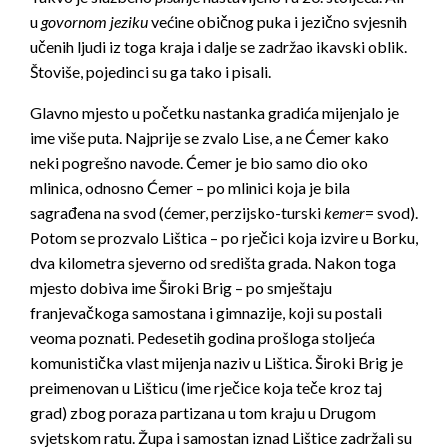
u
govornom jeziku
većine običnog puka i jezično svjesnih
učenih ljudi iz toga kraja i dalje se zadržao ikavski oblik.
Štoviše, pojedinci su ga tako i pisali.
Glavno mjesto u početku nastanka gradića mijenjalo je
ime više puta. Najprije se zvalo Lise, a ne Ćemer kako
neki pogrešno navode. Ćemer je bio samo dio oko
mlinica, odnosno Ćemer – po mlinici koja je bila
sagrađena na svod (ćemer, perzijsko-turski
kemer
= svod).
Potom se prozvalo Lištica – po rječici koja izvire u Borku,
dva kilometra sjeverno od središta grada. Nakon toga
mjesto dobiva ime Široki Brig – po smještaju
franjevačkoga samostana i gimnazije, koji su postali
veoma poznati. Pedesetih godina prošloga stoljeća
komunistička vlast mijenja naziv u Lištica. Široki Brig je
preimenovan u Lišticu (ime rječice koja teče kroz taj
grad) zbog poraza partizana u tom kraju u Drugom
svjetskom ratu. Župa i samostan iznad Lištice zadržali su