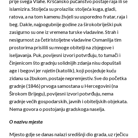
prije svega Vlahe. Kršćansko pučanstvo postaje raja ili se
islamizira. Stoljeća su prolazila: stoljeća kuga, gladi,
ratova, a na tom kamenu živjeli su usporedno fratar, raja i
beg. Dakle, najpogubnije godine za širokobriješki puk
zasigurno su one iz vremena turske vladavine. Strah i
nesigurnost za četiristoljetne vladavine Osmanlija tim
prostorima prisilili su mnoge obitelji na zbjegove i
iseljavanja. Puk, povijesni izvori potvrđuju, to tumači i
činjenicom što gradnju solidnijih zdanja nisu dopuštali
age i begovi jer
rajetin
(katolik), koji posjeduje kuću
zidanu sa žbukom, postaje nepremjestiv. Sve do početka
gradnje (1846) prvoga samostana u Hercegovini (na
Širokom Brijegu), povijesni izvori potvrđuju, nema
gradnje većih gospodarskih, javnih i obiteljskih objekata.
Nema govora o postojanju gradskoga naselja.
O nazivu mjesta
Mjesto gdje se danas nalazi središnji dio grada, uz rječicu