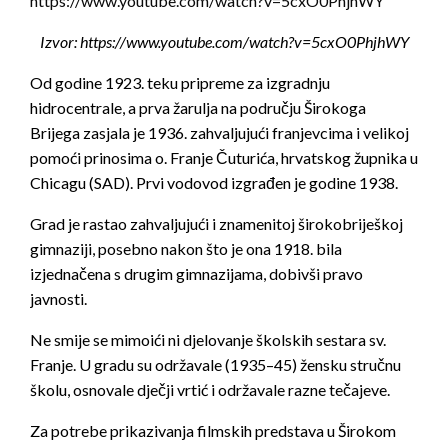
https://www.youtube.com/watch?v=5cxO0PhjhWY
Izvor: https://www.youtube.com/watch?v=5cxO0PhjhWY
Od godine 1923. teku pripreme za izgradnju
hidrocentrale, a prva žarulja na području Širokoga
Brijega zasjala je 1936. zahvaljujući franjevcima i velikoj
pomoći prinosima o. Franje Čuturića, hrvatskog župnika u
Chicagu (SAD). Prvi vodovod izgrađen je godine 1938.
Grad je rastao zahvaljujući i znamenitoj širokobriješkoj
gimnaziji, posebno nakon što je ona 1918. bila
izjednačena s drugim gimnazijama, dobivši pravo
javnosti.
Ne smije se mimoići ni djelovanje školskih sestara sv.
Franje. U gradu su održavale (1935–45) žensku stručnu
školu, osnovale dječji vrtić i održavale razne tečajeve.
Za potrebe prikazivanja filmskih predstava u Širokom