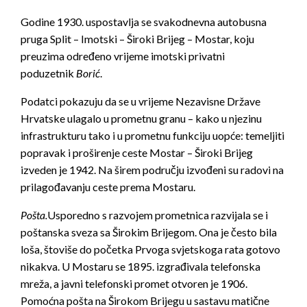
Godine 1930. uspostavlja se svakodnevna autobusna
pruga Split – Imotski – Široki Brijeg – Mostar, koju
preuzima određeno vrijeme imotski privatni
poduzetnik
Bori
ć
.
Podatci pokazuju da se u vrijeme Nezavisne Države
Hrvatske ulagalo u prometnu granu – kako u njezinu
infrastrukturu tako i u prometnu funkciju uopće: temeljiti
popravak i proširenje ceste Mostar – Široki Brijeg
izveden je 1942. Na širem području izvođeni su radovi na
prilagođavanju ceste prema Mostaru.
Pošta.
Usporedno s razvojem prometnica razvijala se i
poštanska sveza sa Širokim Brijegom. Ona je često bila
loša, štoviše do početka Prvoga svjetskoga rata gotovo
nikakva. U Mostaru se 1895. izgrađivala telefonska
mreža, a javni telefonski promet otvoren je 1906.
Pomoćna pošta na Širokom Brijegu u sastavu matične