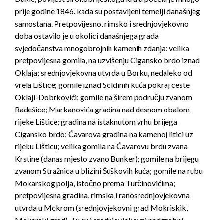
prije godine 1846. kada su postavljeni temelji današnjeg
samostana. Pretpovijesno, rimsko i srednjovjekovno
doba ostavilo je u okolici današnjega grada
svjedočanstva mnogobrojnih kamenih zdanja: velika
pretpovijesna gomila, na uzvišenju Cigansko brdo iznad
Oklaja; srednjovjekovna utvrda u Borku, nedaleko od
vrela Lištice; gomile iznad Soldinih kuća pokraj ceste
Oklaji-Dobrkovići; gomile na širem području zvanom
Radešice; Markanovića gradina nad desnom obalom
rijeke Lištice; gradina na istaknutom vrhu brijega
Cigansko brdo; Ćavarova gradina na kamenoj litici uz
rijeku Lišticu; velika gomila na Ćavarovu brdu zvana
Krstine (danas mjesto zvano Bunker); gomile na brijegu
zvanom Stražnica u blizini Šuškovih kuća; gomile na rubu
Mokarskog polja, istočno prema Turčinovićima;
pretpovijesna gradina, rimska i ranosrednjovjekovna
utvrda u Mokrom (srednjovjekovni grad Mokriskik,
Mokarski grad). Tu su i srednjovjekovni nadgrobni