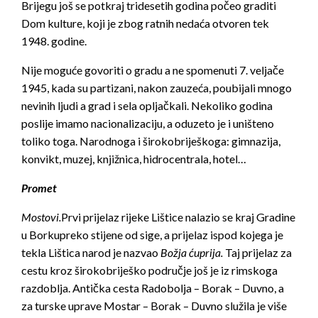
Brijegu još se potkraj tridesetih godina počeo graditi
Dom kulture, koji je zbog ratnih nedaća otvoren tek
1948. godine.
Nije moguće govoriti o gradu a ne spomenuti 7. veljače
1945, kada su partizani, nakon zauzeća, poubijali mnogo
nevinih ljudi a grad i sela opljačkali. Nekoliko godina
poslije imamo nacionalizaciju, a oduzeto je i uništeno
toliko toga. Narodnoga i širokobriješkoga: gimnazija,
konvikt, muzej, knjižnica, hidrocentrala, hotel…
Promet
Mostovi.
Prvi prijelaz rijeke Lištice nalazio se kraj Gradine
u Borkupreko stijene od sige, a prijelaz ispod kojega je
tekla Lištica narod je nazvao
Božja
ć
uprija.
Taj prijelaz za
cestu kroz širokobriješko područje još je iz rimskoga
razdoblja. Antička cesta Radobolja – Borak – Duvno, a
za turske uprave Mostar – Borak – Duvno služila je više