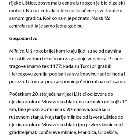
rijeke Lištice, posve malu centralu (pogon je bio dizelski
motor). Na tu centralu bile su priključene prve žarulje u
samom gradiću. Koliko nam je poznato,
Naletili
ć
a
centrala
radila je samo jednu godinu.
Gospodarstvo
Mlinice.
U širokobriješkom kraju ljudi su se od davnina
koristili vodom tekućicom za gradnju vodenica. Pisane
tragove imamo tek 1477: kada su Turci prigrabili
Hercegovu zemlju, popisali su svu imovinu radi prihoda i
poreza. U tom se popisu spominju četiri mlina na Lisama.
Početkom 20. stoljeća na rijeci Lištici od izvora do
njezina utoka u Mostarsko blato, na razmaku od kojih 10
km, bilo je oko 20 mlinica s 90 mlinova. Sada su u
ruševnom stanju. Najstarije mlinice od izvora Lištice do
njezina utoka u Mostarsko blato (po prvim vlasnicima i
graditeljima): Lončareve mlinice, Mandića, Grbešića,