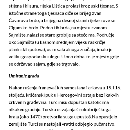
stijena i klisura, rijeka Lištica prolazi kroz uski tjesnac. S
istočne strane toga tjesnaca diže se brijeg zvan
Ćavarovo brdo, a brijeg na desnoj strani rijeke zove se
Cigansko brdo. Podno tih brda, na mjestu zvanom
Sajmište, nalazi se staro groblje sa stećcima. Područje
oko Sajmišta (u kasnom srednjem vijeku raskrižje
planinskih putova), osim sakralnoga značaja, imalo je
veliku gospodarsku ulogu. U ono doba, to je mjesto gdje
se održavao sajam, gdje se trgovalo.
Umiranje grada
Nakon rušenja franjevačkih samostana i crkava u 15. i 16.
stoljeću, kršćanski puk u Hercegovini ostaje bez ikakvih
crkvenih građevina. Turci nisu dopuštali katolicima
nikakvu gradnju. Turska osvajanja širokobriješkoga
kraja (oko 1470) pretvorila su ga u pustoš.Na opustjelo
zemljište Turci su nastojali vratiti odbjeglo pučanstvo,