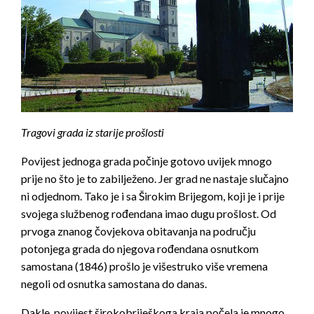
Tragovi grada iz starije prošlosti
Povijest jednoga grada počinje gotovo uvijek mnogo
prije no što je to zabilježeno. Jer grad ne nastaje slučajno
ni odjednom. Tako je i sa Širokim Brijegom, koji je i prije
svojega službenog rođendana imao dugu prošlost. Od
prvoga znanog čovjekova obitavanja na području
potonjega grada do njegova rođendana osnutkom
samostana (1846) prošlo je višestruko više vremena
negoli od osnutka samostana do danas.
Dakle, povijest širokobriješkoga kraja počela je mnogo