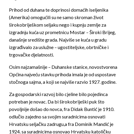
Prihod od duhana te doprinosi domaćih iseljenika
(Amerika) omogućili su ne samo skroman život
širokobriješkom seljaku nego i kupnju zemlje za
izgradnju kuća uz prometnicu Mostar – Široki Brijeg,
današnje središte grada. Najviše se kuća u gradu
izgrađivalo za uslužne – ugostiteljske, obrtničke i
trgovačke djelatnosti.
Osim najzamašnije – Duhanske stanice, novostvorena
Općina najveću stavku prihoda imala je od uspostave
stočnoga sajma, a koji se najviše razvio 1927. godine.
Za gospodarski razvoj bilo cjeline bilo pojedinca
potreban je novac. Da bi širokobriješki puk što
povoljnije došao do novca, fra Didak Buntić je 1910.
odlučio zajedno sa svojim suradnicima osnovati
Hrvatsku seljačku zadrugu,a fra Dominik Mandić je
1924. sa suradnicima osnovao Hrvatsku katoličku