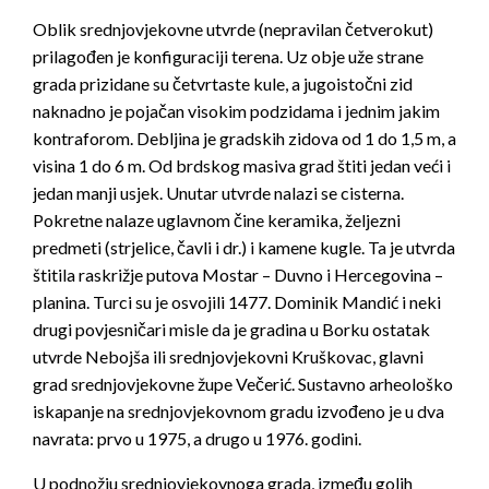
Oblik srednjovjekovne utvrde (nepravilan četverokut)
prilagođen je konfiguraciji terena. Uz obje uže strane
grada prizidane su četvrtaste kule, a jugoistočni zid
naknadno je pojačan visokim podzidama i jednim jakim
kontraforom. Debljina je gradskih zidova od 1 do 1,5 m, a
visina 1 do 6 m. Od brdskog masiva grad štiti jedan veći i
jedan manji usjek. Unutar utvrde nalazi se cisterna.
Pokretne nalaze uglavnom čine keramika, željezni
predmeti (strjelice, čavli i dr.) i kamene kugle. Ta je utvrda
štitila raskrižje putova Mostar – Duvno i Hercegovina –
planina. Turci su je osvojili 1477. Dominik Mandić i neki
drugi povjesničari misle da je gradina u Borku ostatak
utvrde Nebojša ili srednjovjekovni Kruškovac, glavni
grad srednjovjekovne župe Večerić. Sustavno arheološko
iskapanje na srednjovjekovnom gradu izvođeno je u dva
navrata: prvo u 1975, a drugo u 1976. godini.
U podnožju srednjovjekovnoga grada, između golih