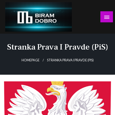
Skip
to
content
… jer BUDUĆNOST nema drugo IME!
Biram DOBRO
Stranka Prava I Pravde (PiS)
HOMEPAGE
STRANKA PRAVA I PRAVDE (PIS)