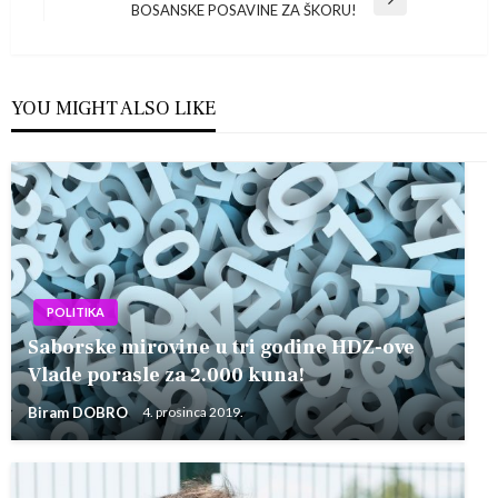
objava
Next
BOSANSKE POSAVINE ZA ŠKORU!
Post
YOU MIGHT ALSO LIKE
POLITIKA
Saborske mirovine u tri godine HDZ-ove
Vlade porasle za 2.000 kuna!
Biram DOBRO
4. prosinca 2019.