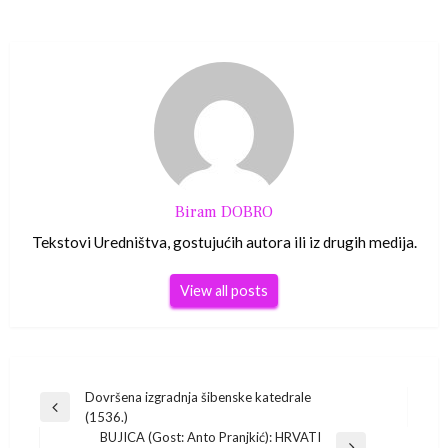
Biram DOBRO
Tekstovi Uredništva, gostujućih autora ili iz drugih medija.
View all posts
Navigacija
Dovršena izgradnja šibenske katedrale
Previous
(1536.)
Post
BUJICA (Gost: Anto Pranjkić): HRVATI