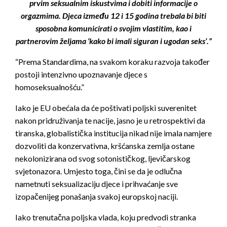
prvim seksualnim iskustvima i dobiti informacije o
orgazmima. Djeca između 12 i 15 godina trebala bi biti
sposobna komunicirati o svojim vlastitim, kao i
partnerovim željama ‘kako bi imali siguran i ugodan seks’.”
“Prema Standardima, na svakom koraku razvoja također
postoji intenzivno upoznavanje djece s
homoseksualnošću.”
Iako je EU obećala da će poštivati poljski suverenitet
nakon pridruživanja te nacije, jasno je u retrospektivi da
tiranska, globalistička institucija nikad nije imala namjere
dozvoliti da konzervativna, kršćanska zemlja ostane
nekolonizirana od svog sotonističkog, ljevičarskog
svjetonazora. Umjesto toga, čini se da je odlučna
nametnuti seksualizaciju djece i prihvaćanje sve
izopačenijeg ponašanja svakoj europskoj naciji.
Iako trenutačna poljska vlada, koju predvodi stranka