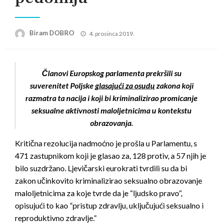
Posted
Biram DOBRO
4. prosinca 2019.
on
Članovi Europskog parlamenta prekršili su
suverenitet Poljske
glasajući za osudu
zakona koji
razmatra ta nacija i koji bi kriminalizirao promicanje
seksualne aktivnosti maloljetnicima u kontekstu
obrazovanja.
Kritična rezolucija nadmoćno je prošla u Parlamentu, s
471 zastupnikom koji je glasao za, 128 protiv, a 57 njih je
bilo suzdržano. Ljevičarski eurokrati tvrdili su da bi
zakon učinkovito kriminalizirao seksualno obrazovanje
maloljetnicima za koje tvrde da je “ljudsko pravo”,
opisujući to kao “pristup zdravlju, uključujući seksualno i
reproduktivno zdravlje.”