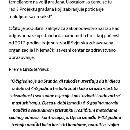
temeljenom na volji građana. Uostalom, o čemu se tu
radi? Projektu građana koji zabranjuje poticanje
maloljetnika na seks!”
Očito je popularni zahtjev za zakonodavstvo nastao kao
odgovor na skup standarda nametnutih Poljskoj počevši
od 2013. godine koje su stvorili Svjetska zdravstvena
organizacija i Njemački savezni centar za zdravstveno
obrazovanje.
Prema
LifeSiteNews
:
“Očigledno je da Standardi također utvrđuju da bi djeca
u dobi od 4-6 godina trebala znati kako izraziti vlastitu
seksualnost i seksualne osjećaje kao i ‘uživati i radovati se’
masturbiranju. Djeca u dobi između 6-9 godina moraju
naučiti o seksualnom pristanku i različitim metodama
spolnog odnosa i kontracepcije. Djeca između 9-12 godina
trebaju naučiti kako koristiti kondome, naučiti o svojim