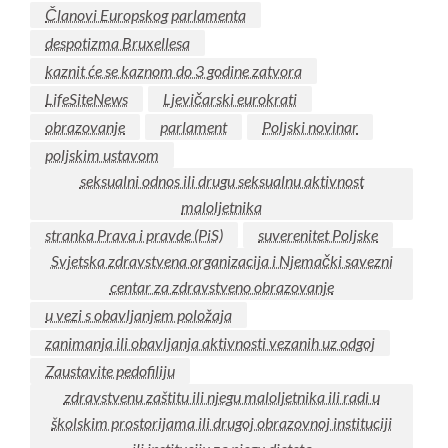
Članovi Europskog parlamenta
despotizma Bruxellesa
kaznit će se kaznom do 3 godine zatvora
LifeSiteNews
Ljevičarski eurokrati
obrazovanje
parlament
Poljski novinar
poljskim ustavom
seksualni odnos ili drugu seksualnu aktivnost
maloljetnika
stranka Prava i pravde (PiS)
suverenitet Poljske
Svjetska zdravstvena organizacija i Njemački savezni
centar za zdravstveno obrazovanje
u vezi s obavljanjem položaja
zanimanja ili obavljanja aktivnosti vezanih uz odgoj
Zaustavite pedofiliju
zdravstvenu zaštitu ili njegu maloljetnika ili radi u
školskim prostorijama ili drugoj obrazovnoj instituciji