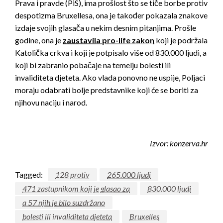
Prava i pravde (PiS), ima prošlost što se tiče borbe protiv
despotizma Bruxellesa, ona je također pokazala znakove
izdaje svojih glasača u nekim desnim pitanjima. Prošle
godine, ona je
zaustavila pro-life zakon
koji je podržala
Katolička crkva i koji je potpisalo više od 830.000 ljudi, a
koji bi zabranio pobačaje na temelju bolesti ili
invaliditeta djeteta. Ako vlada ponovno ne uspije, Poljaci
moraju odabrati bolje predstavnike koji će se boriti za
njihovu naciju i narod.
Izvor: konzerva.hr
Tagged:
128 protiv
265.000 ljudi
471 zastupnikom koji je glasao za
830.000 ljudi
a 57 njih je bilo suzdržano
bolesti ili invaliditeta djeteta
Bruxelles