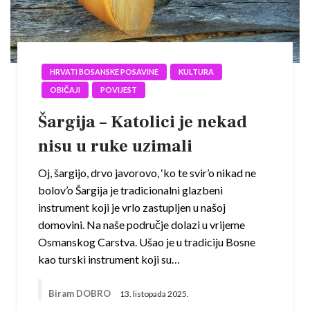
HRVATI BOSANSKE POSAVINE
KULTURA
OBIČAJI
POVIJEST
Šargija – Katolici je nekad
nisu u ruke uzimali
Oj, šargijo, drvo javorovo, ‘ko te svir’o nikad ne
bolov’o Šargija je tradicionalni glazbeni
instrument koji je vrlo zastupljen u našoj
domovini. Na naše područje dolazi u vrijeme
Osmanskog Carstva. Ušao je u tradiciju Bosne
kao turski instrument koji su…
Biram DOBRO
13. listopada 2025.