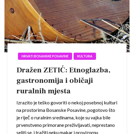
HRVATI BOSANSKE POSAVINE
KULTURA
Dražen ZETIĆ: Etnoglazba,
gastronomija i običaji
ruralnih mjesta
Izrazito je teško govoriti o nekoj posebnoj kulturi
na prostorima Bosanske Posavine, pogotovo što
je riječ o ruralnim sredinama, koje su vajka bile
prvenstveno primorane preživljavati, neprestano
seliti se, i tražiti neku makar i provizornu