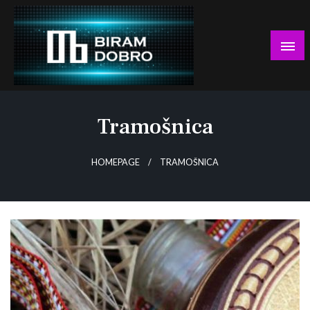
Skip
to
content
… jer BUDUĆNOST nema drugo IME!
Biram DOBRO
Tramošnica
HOMEPAGE
TRAMOŠNICA