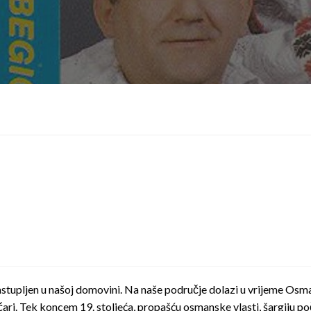
o zastupljen u našoj domovini. Na naše područje dolazi u vrijeme Os
ičari. Tek koncem 19. stoljeća, propašću osmanske vlasti, šargiju poči