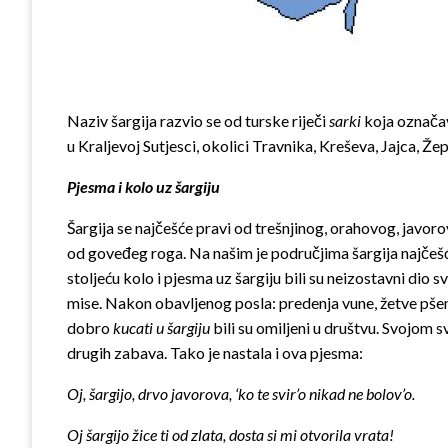
Naziv šargija razvio se od turske riječi
sarki
koja označav
u Kraljevoj Sutjesci, okolici Travnika, Kreševa, Jajca, Žep
Pjesma i kolo uz šargiju
Šargija se najčešće pravi od trešnjinog, orahovog, javorov
od goveđeg roga. Na našim je po­dručjima šargija najčešće 
stoljeću kolo i pjesma uz šargiju bili su neizostavni dio 
mise. Nakon obavljenog posla: predenja vune, žetve pšenic
dobro
kucati u šargiju
bili su omiljeni u društvu. Svojom s
drugih zabava. Tako je nastala i ova pjesma:
Oj, šargijo, drvo javorova,
‘ko te svir’o nikad ne bolov’o.
Oj šargijo žice ti od zlata, dosta si
mi otvorila vrata!