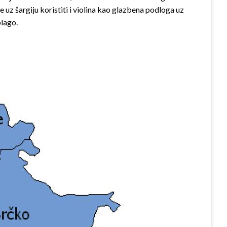
e uz šargiju koristiti i violi­na kao glazbena podloga uz
blago.