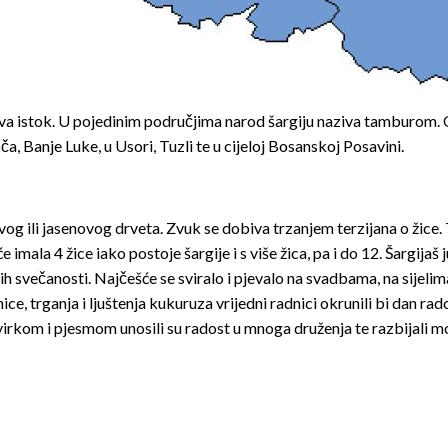
a istok. U pojedinim područjima narod šargiju naziva tamburom. O
ča, Banje Luke, u Usori, Tuzli te u cijeloj Bosan­skoj Posavini.
og ili jasenovog drveta. Zvuk se dobiva trzanjem terzijana o žice. Te
imala 4 žice iako postoje šargije i s više žica, pa i do 12. Šargijaš
svih svečano­sti. Najčešće se sviralo i pjevalo na svadbama, na sijel
e, trganja i ljuštenja kukuruza vrijed­ni radnici okrunili bi dan ra
virkom i pjesmom unosili su radost u mnoga druženja te razbijali mo