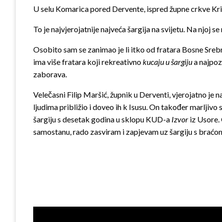
U selu Komarica pored Dervente, ispred župne crkve Krista
To je najvjerojatnije najveća šargija na svijetu. Na njoj
Osobito sam se zanimao je li itko od fratara Bosne Srebren
ima više fratara koji rekreativno
kucaju u
šargiju
a najpozn
zaborava.
Velečasni Filip Maršić, župnik u Derventi, vjerojatno je n
ljudima približio i doveo ih k Isusu. On također marljiv
šargi­ju s desetak godina u sklopu KUD-a
Izvor
iz Usore. 
samo­stanu, rado zasviram i zapjevam uz šargiju s braćo