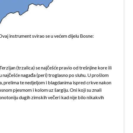
vaj instrument svirao se u većem dijelu Bosne:
rzijan (trzalica) se najčešće pravio od trešnjine kore ili
 ju najčešće nagađa (peri) troglasno po sluhu. U proš­lom
ima, prelima te nedjeljom i blagdanima ispred crk­ve nakon
dosnom pjesmom i kolom uz šargiju. Oni koji su znali
notoniju du­gih zimskih večeri kad nije bilo nika­kvih