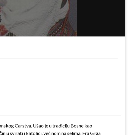
manskog Carstva. Ušao je u tradiciju Bosne kao
nju svirati i katolici, ve­ćinom na selima. Fra Grga