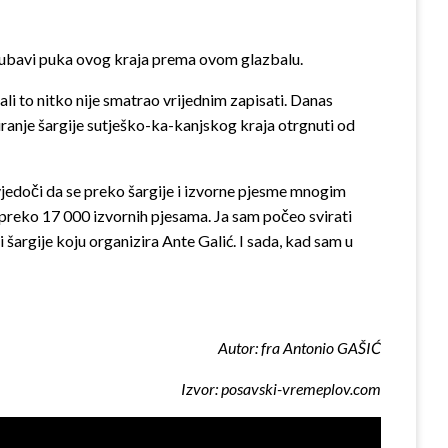
l ljubavi puka ovog kraja prema ovom glazbalu.
ali to nitko nije sma­trao vrijednim zapisati. Danas
sviranje šargije sutješko-ka-kanjskog kraja otrgnuti od
svjedoči da se pre­ko šargije i izvorne pjesme mnogim
o preko 17 000 izvornih pjesama. Ja sam počeo svirati
i šargije koju organizira Ante Galić. I sada, kad sam u
Autor: fra Antonio GAŠIĆ
Izvor: posavski-vremeplov.com