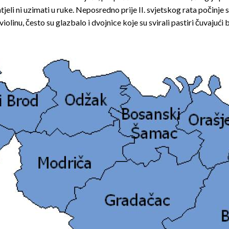
jeli ni uzimati u ruke. Neposredno prije II. svjetskog rata počinje s
iolinu, često su glazbalo i dvojnice koje su svirali pastiri čuva­jući 