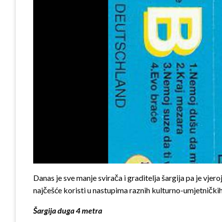
Danas je sve manje svirača i gra­ditelja šargija pa je vj
najčešće koristi u nastupima raznih kulturno-umjetničkih 
Š
argija duga 4 metra