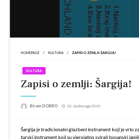
HOMEPAGE
KULTURA
ZAPISI O ZEMLJI: ŠARGIJA!
KULTURA
Zapisi o zemlji: Šargija!
Posted
Biram DOBRO
23. studenoga 2019.
on
Šargija je tradicionalni glazbeni instrument koji je vrl
turski instrument koji su vjerojatno svirali bosanski janj