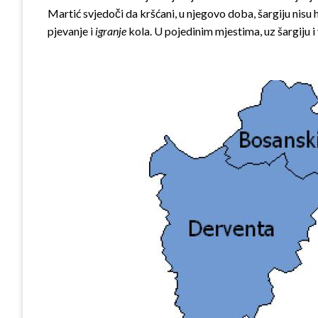
Martić svjedoči da kršćani, u njegovo doba, šargiju nisu ht
pjevanje i
igranje
kola. U pojedinim mjestima, uz šargiju i v