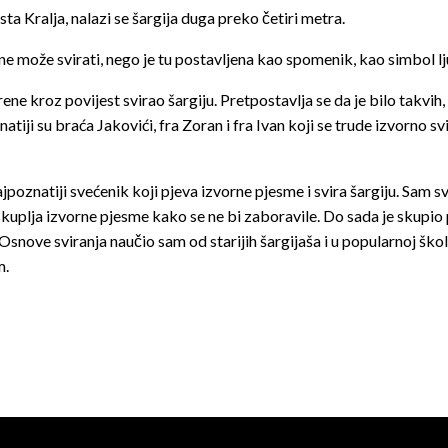
 Kralja, na­lazi se šargija duga preko četiri metra.
 se ne može svirati, nego je tu postavljena kao spomenik, kao simbo
e kroz povi­jest svirao šargiju. Pretpostavlja se da je bilo takvih, 
atiji su braća Jakovići, fra Zoran i fra Ivan koji se trude izvorno 
ajpoznatiji svećenik koji pjeva izvorne pjesme i svira šargiju. Sam 
o skuplja izvorne pjesme kako se ne bi zaboravile. Do sada je skupi
Osnove sviranja nau­čio sam od starijih šargijaša i u po­pularnoj škol
m.