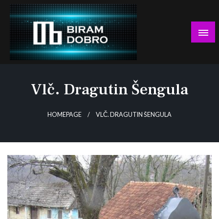
Skip
to
content
… jer BUDUĆNOST nema drugo IME!
Biram DOBRO
Vlč. Dragutin Šengula
HOMEPAGE
VLČ. DRAGUTIN ŠENGULA