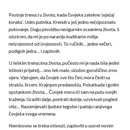
Postoje trenuci u životu, kada čovjeka zatekne
‘osjećaj
koraka’
. Udes putnika. Krenuh u još jedno ne(s)poznato
putovanje. Dugu plovidbu nesigurnim oceanima života. S
obzirom, da mi je po naravlju kudikamo milija
neizvjesnost od izvjesnosti. To i učinih… jedne večeri,
podigoh jedra… i zaplovih.
U teškim trenucima života, počesto mi je nada bila jedini
istinski prijatelj… ono tek malo, sićušno gorušičino zrno
vjere. Vjerujem, da čovjek sve što čini, mora činiti sa
strašću. Srcem. Krajnjom predanošću. Pokatkada i golim
opstankom života… Čovjek mora
ići
sam na putu svojih
traženja. Graditi dalje, ponirati dublje, uzvisivati pogled
više… Razumijevati ljudske tegobe i patnju ranjivoga
čovjeka svoga vremena.
Neminovno se treba otisnuti, zaploviti u susret novim