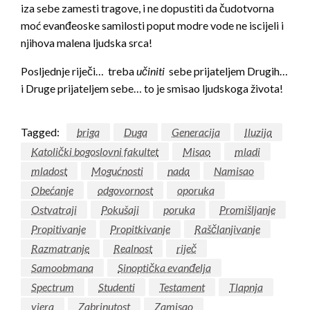
iza sebe zamesti tragove, i ne dopustiti da čudotvorna
moć evanđeoske samilosti poput modre vode ne iscijeli i
njihova malena ljudska srca!
Posljednje riječi… treba
učiniti
sebe prijateljem Drugih…
i Druge prijateljem sebe… to je smisao ljudskoga života!
Tagged:
briga
Duga
Generacija
Iluzija
Katolički bogoslovni fakultet
Misao
mladi
mladost
Mogućnosti
nada
Namisao
Obećanje
odgovornost
oporuka
Ostvatraji
Pokušaji
poruka
Promišljanje
Propitivanje
Propitkivanje
Raščlanjivanje
Razmatranje
Realnost
riječ
Samoobmana
Sinoptička evanđelja
Spectrum
Studenti
Testament
Tlapnja
vjera
Zabrinutost
Zamisao