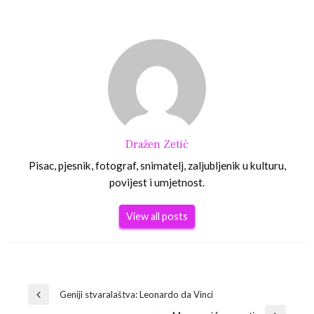
Dražen Zetić
Pisac, pjesnik, fotograf, snimatelj, zaljubljenik u kulturu,
povijest i umjetnost.
View all posts
Navigacija
Geniji stvaralaštva: Leonardo da Vinci
Previous