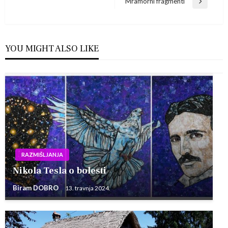
Post
Mramorni fragmenti
objava
Next
Post
YOU MIGHT ALSO LIKE
RAZMIŠLJANJA
Nikola Tesla o bolesti
Biram DOBRO
13. travnja 2024.