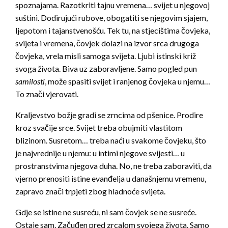
spoznajama. Razotkriti tajnu vremena… svijet u njegovoj
suštini. Dodirujući rubove, obogatiti se njegovim sjajem,
ljepotom i tajanstvenošću. Tek tu, na stjecištima čovjeka,
svijeta i vremena, čovjek dolazi na izvor srca drugoga
čovjeka, vrela misli samoga svijeta. Ljubi istinski križ
svoga života. Biva uz zaboravljene. Samo pogled pun
samilosti
, može spasiti svijet i ranjenog čovjeka u njemu…
To znači vjerovati.
Kraljevstvo božje gradi se zrncima od pšenice. Prodire
kroz svačije srce. Svijet treba obujmiti vlastitom
blizinom. Susretom… treba naći u svakome čovjeku, što
je najvrednije u njemu: u intimi njegove svijesti… u
prostranstvima njegova duha. No, ne treba zaboraviti, da
vjerno prenositi istine evanđelja u današnjemu vremenu,
zapravo znači trpjeti zbog hladnoće svijeta.
Gdje se istine ne susreću, ni sam čovjek se ne susreće.
Ostaje sam. Začuđen pred zrcalom svojega života. Samo