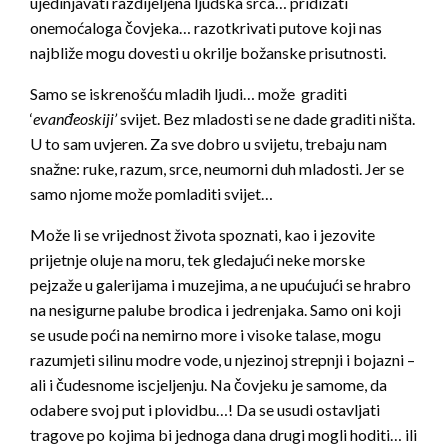
ujedinjavati razdijeljena ljudska srca… pridizati
onemoćaloga čovjeka… razotkrivati putove koji nas
najbliže mogu dovesti u okrilje božanske prisutnosti.
Samo se iskrenošću mladih ljudi… može graditi
‘
evanđeoskiji’
svijet. Bez mladosti se ne dade graditi ništa.
U to sam uvjeren. Za sve dobro u svijetu, trebaju nam
snažne: ruke, razum, srce, neumorni duh mladosti. Jer se
samo njome može pomladiti svijet…
Može li se vrijednost života spoznati, kao i jezovite
prijetnje oluje na moru, tek gledajući neke morske
pejzaže u galerijama i muzejima, a ne upućujući se hrabro
na nesigurne palube brodica i jedrenjaka. Samo oni koji
se usude poći na nemirno more i visoke talase, mogu
razumjeti silinu modre vode, u njezinoj strepnji i bojazni –
ali i čudesnome iscjeljenju. Na čovjeku je samome, da
odabere svoj put i plovidbu…! Da se usudi ostavljati
tragove po kojima bi jednoga dana drugi mogli hoditi… ili