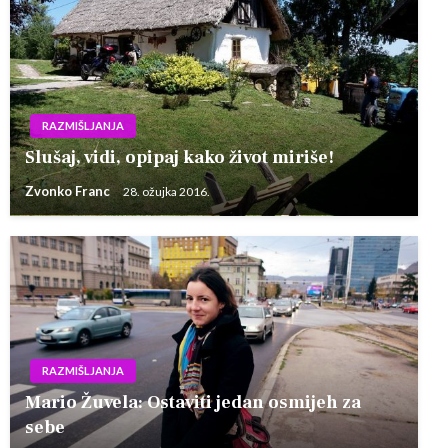
RAZMIŠLJANJA
Slušaj, vidi, opipaj kako život miriše!
Zvonko Franc
28. ožujka 2016.
RAZMIŠLJANJA
Mario Žuvela: Ostaviti jedan osmijeh za
sebe