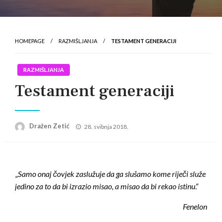
HOMEPAGE
RAZMIŠLJANJA
TESTAMENT GENERACIJI
RAZMIŠLJANJA
Testament generaciji
Posted
Dražen Zetić
28. svibnja 2018.
on
„
Samo onaj čovjek zaslužuje da ga slušamo kome riječi služe
jedino za to da bi izrazio misao, a misao da bi rekao istinu
.“
Fenelon