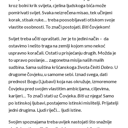
kroz bolni krik svijeta, cjelina ljudskoga bića može
pomirivati svijet. Svaka neizrečena misao, tek učinjeni
korak, stisak ruke… treba poosobljavati otiskom svoje
vlastite osobnosti. To znači postojati.
Biti
čovjekom!
Svijet treba
učiti
opraštati. Jer je to jedini način – da
ostavimo i nešto traga na zemlji kojom smo nekoć
uspravno koračali. Ostati u prisjećanju drugih. Možda je
to upravo poslanje… zagonetna misija naših malih
sudbina. Sama suština kršćanskoga života činiti
Dobro.
U
drugome čovjeku, u samome sebi. Iznad svega, dati
prednost Bogu (Ljubavi) koja nas okružuje, izmorenome
čovjeku pred svojim vlastitim ambicijama, ciljevima,
karijeri… To znači stati uz Čovjeka.
Biti
uz njega! Samo
po istinskoj ljubavi, postajemo istinski mislitelji. Prijatelji
jedni drugima. Ljudi riječi… ljudi istine.
Svojim spoznajama treba uvijek nastojati što snažnije