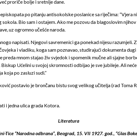
već proriče bolje i sretnije dane.
skopata po pitanju antisokolske poslanice sa riječima: “Vjera nije
g sokola. Bio sam i ostajem. Ako me pozovu da blagoslovim njihov r
tave, uz ogromno učešće naroda.
mnogo napisati. Njegovi savremenici ga ponekad nijesu razumjeli. 
čovjeka i vladiku, koga sam poznavao, studirajući dokumenta dugi 
e preda mnom stajao živ svjedok i spomenik mučne ali sjajne borbe, 
Biskup Ućelini u svojoj skromnosti odbijao je sve jubileje. Ali neće 
a koja po zasluzi sudi.”
ković postavio je brončanu bistu svog velikog učitelja (rad Toma
i i jedna ulica grada Kotora.
Literatura
-Tice “Narodna odbrana”, Beograd, 15. VII 1927. god., “Glas Boke” – 