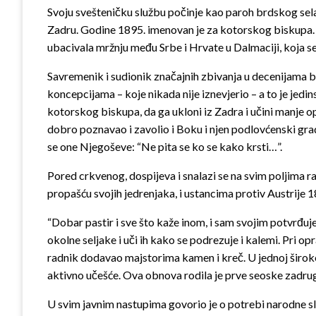
Svoju svešteničku službu počinje kao paroh brdskog sela 
Zadru. Godine 1895. imenovan je za kotorskog biskupa. A 
ubacivala mržnju među Srbe i Hrvate u Dalmaciji, koja se
Savremenik i sudionik značajnih zbivanja u decenijama b
koncepcijama – koje nikada nije iznevjerio – a to je jedin
kotorskog biskupa, da ga ukloni iz Zadra i učini manje opa
dobro poznavao i zavolio i Boku i njen podlovćenski grad
se one Njegoševe: “Ne pita se ko se kako krsti…”.
Pored crkvenog, dospijeva i snalazi se na svim poljima rad
propašću svojih jedrenjaka, i ustancima protiv Austrije 1
“Dobar pastir i sve što kaže inom, i sam svojim potvrđuj
okolne seljake i uči ih kako se podrezuje i kalemi. Pri o
radnik dodavao majstorima kamen i kreč. U jednoj široko
aktivno učešće. Ova obnova rodila je prve seoske zadruge
U svim javnim nastupima govorio je o potrebi narodne sl