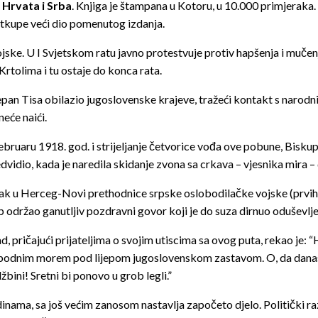
e Hrvata i Srba
. Knjiga je štampana u Kotoru, u 10.000 primjeraka. A
 otkupe veći dio pomenutog izdanja.
ske. U I Svjetskom ratu javno protestvuje protiv hapšenja i muče
 Krtolima i tu ostaje do konca rata.
pan Tisa obilazio jugoslovenske krajeve, tražeći kontakt s narodn
neće naići.
bruaru 1918. god. i strijeljanje četvorice vođa ove pobune, Bisku
idio, kada je naredila skidanje zvona sa crkava – vjesnika mira – da
ak u Herceg-Novi prethodnice srpske oslobodilačke vojske (prv
 održao ganutljiv pozdravni govor koji je do suza dirnuo oduševlje
d, pričajući prijateljima o svojim utiscima sa ovog puta, rekao je:
odnim morem pod lijepom jugoslovenskom zastavom. O, da danas us
ini! Sretni bi ponovo u grob legli.”
inama, sa još većim zanosom nastavlja započeto djelo. Politički raz