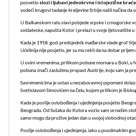
posvetio
slozi i ljubavi jednokrvne i istojezične brać
vodeći krugovi tadanje kraljevine Srbije našli načina da
U Balkanskom ratu slavi pobjede srpske i crnogorske voj
soldateske, napušta Kotor i prelazi u svoje ljetovalište u
Kada je 1918. god. predsjednik mađarske vlade grof Stje
Ućelinija nije posjetio, jer su mu rekli da na dobar prijem 
U ovim vremenima, prilikom pobune mornara u Boki, u fe
pobuna znači zasluženu propast Austrije, koju sam ja predv
Savremenicima je ostao u nezaboravnoj uspomeni dolaz
Svetislavom Simovićem na čelu, kojom prilikom je Biskup
Kada je poslije oslobođenja i ujedinjenja posjetio Beogra
Beogradu. Od Sušaka do Kotora vozio sam se našim slob
samo mogu da prožive jedan dan u svojoj slobodnoj otadžb
Poslije oslobođenja i ujedinjenja, iako u poodmaklim god