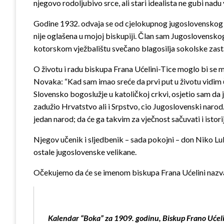
njegovo rodoljubivo srce, ali stari idealista ne gubi nadu 
Godine 1932. odvaja se od cjelokupnog jugoslovenskog epi
nije oglašena u mojoj biskupiji. Član sam Jugoslovensko
kotorskom vježbalištu svečano blagosilja sokolske zas
O životu i radu biskupa Frana Ućelini-Tice moglo bi se 
Novaka: “Kad sam imao sreće da prvi put u životu vidim 
Slovensko bogoslužje u katoličkoj crkvi, osjetio sam da j
zadužio Hrvatstvo ali i Srpstvo, cio Jugoslovenski narod. 
jedan narod; da će ga takvim za vječnost sačuvati i istorij
Njegov učenik i sljedbenik – sada pokojni – don Niko Lu
ostale jugoslovenske velikane.
Očekujemo da će se imenom biskupa Frana Ućelini nazvat
Kalendar “Boka” za 1909. godinu, Biskup Frano Ućelini