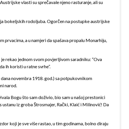
ustrijske vlasti su sprečavale njeno rasturanje, ali su
nja bokeljskih rodoljuba. Ogorčen na postupke austrijske
im prvacima, a u namjeri da spašava propalu Monarhiju,
p je rekao jednom svom povjerljivom saradniku: “Ova
 ih koristi u ratne svrhe”.
ih dana novembra 1918. god.) sa potpukovnikom
ni narod.
 “Hvala Bogu što sam doživio, bio sam u našoj prestonici
tanu iz groba Štrosmajer, Rački, Klaić i Milinović! Da
dor koji je sve više rastao, u tim godinama, bolno diraju