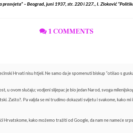
prosvjeta” – Beograd, juni 1937, str. 220 i 227., I. Zloković “Politik
1 COMMENTS
većinski Hrvati nisu htjeli. Ne samo da je spomenuti biskup “otišao s gusk
lost, u ovom slučaju; vodjeni slijepac je bio jedan Narod, svoga milenijskog
ski. Zašto?. Pa valjda se mi trudimo dokazati svijetu i svakome, kako m
iči Hrvatskome, kako možemo tražiti od Google, da nam ne nameće srpsk