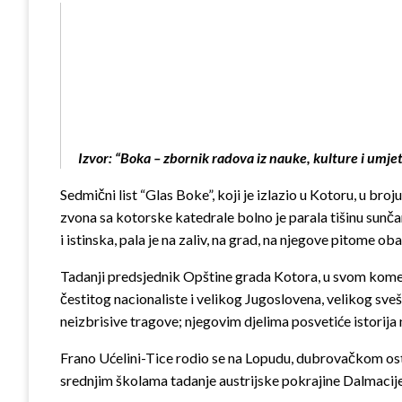
Izvor: “Boka – zbornik radova iz nauke, kulture i umjet
Sedmični list “Glas Boke”, koji je izlazio u Kotoru, u br
zvona sa kotorske katedrale bolno je parala tišinu sunčan
i istinska, pala je na zaliv, na grad, na njegove pitome o
Tadanji predsjednik Opštine grada Kotora, u svom komem
čestitog nacionaliste i velikog Jugoslovena, velikog sve
neizbrisive tragove; njegovim djelima posvetiće istorija 
Frano Ućelini-Tice rodio se na Lopudu, dubrovačkom ostrvu
srednjim školama tadanje austrijske pokrajine Dalmacije