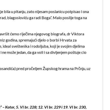
 bila u pitanju, zato nijesam poslanicu potpisao i ona
ad, blagosloviću ga radi Boga”. Malo poslije toga na
Završit ćemo riječima njegovog biografa, dr Viktora
niz godina, spremajući djelo o borbi Hrvata za
ideal sveštenika i rodoljuba, koji je svojim djelima
i ne može jedan, da ga voli i sa divljenjem poštuje cio
 Rosandića) pred pročeljem Župskog hrama na Prčnju, uz
Kotor, 5. VI br. 228; 12. VI br. 229 i 19. VI br. 230,