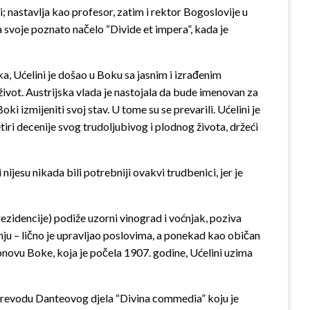
 nastavlja kao profesor, zatim i rektor Bogoslovije u
 svoje poznato načelo “Divide et impera”, kada je
, Ućelini je došao u Boku sa jasnim i izrađenim
 život. Austrijska vlada je nastojala da bude imenovan za
i izmijeniti svoj stav. U tome su se prevarili. Ućelini je
iri decenije svog trudoljubivog i plodnog života, držeći
nijesu nikada bili potrebniji ovakvi trudbenici, jer je
ezidencije) podiže uzorni vinograd i voćnjak, poziva
anju – lično je upravljao poslovima, a ponekad kao običan
novu Boke, koja je počela 1907. godine, Ućelini uzima
, prevodu Danteovog djela “Divina commedia” koju je