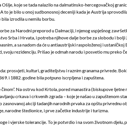
Ošlje, koje se tada nalazilo na dalmatinsko-hercegovačkoj granici;
to je bilo u onoj sudbonosnoj deceniji kada je Austrija sprovodila
 bila izrodila u nemilu borbu.
orbe za Narodni preporod u Dalmaciji, i njenog uspješnog završetka
stvo Srba i Hrvata, i potreba njihove dalje borbe za slobodu i bolji
snim, a sa nadom da će u antiaustrijski raspoloženoj i ustaničkoj Bok
, svoju rezidenciju. Prišao je odmah narodu i posvetio mu preko čet
a: prosvjeti, kulturi, graditeljstvu i raznim granama privrede. Boki 
869. i 1882. godine bila potpuno iscrpljena i zapuštena.
e činom”. Na ostrvu kod Krtola, pored manastira (biskupove ljetne r
pravljanju crkava i crkvenih zgrada – koje je našao u zapuštenom st
 zasnovanoj akciji tadanjih narodnih prvaka za opštu privrednu ob
, narodne štedionice, i prve začetke industrije i turizma.
oge i vjerske tolerancije. To je potvrdio i na svom životnom djelu