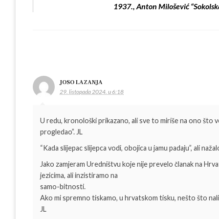
1937., Anton Milošević “Sokolska 
JOSO LAZANJA
29. listopada 2024. u 6:18
U redu, kronološki prikazano, ali sve to miriše na ono što 
progledao”. JL
“Kada slijepac slijepca vodi, obojica u jamu padaju”, ali naža
Jako zamjeram Uredništvu koje nije prevelo članak na Hrvat
jezicima, ali inzistiramo na
samo-bitnosti.
Ako mi spremno tiskamo, u hrvatskom tisku, nešto što nal
JL