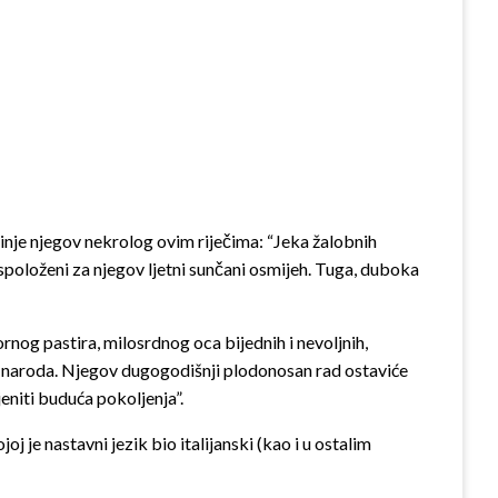
očinje njegov nekrolog ovim riječima: “Jeka žalobnih
aspoloženi za njegov ljetni sunčani osmijeh. Tuga, duboka
og pastira, milosrdnog oca bijednih i nevoljnih,
vog naroda. Njegov dugogodišnji plodonosan rad ostaviće
eniti buduća pokoljenja”.
je nastavni jezik bio italijanski (kao i u ostalim