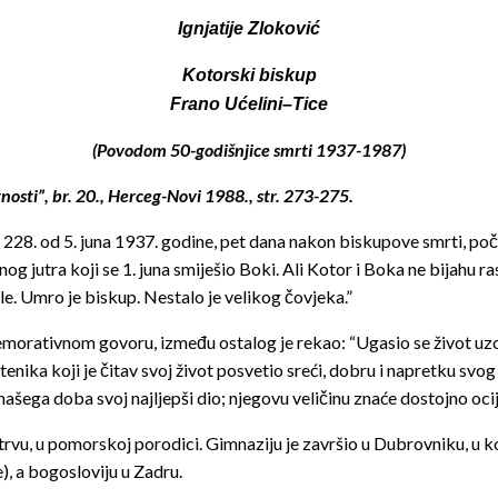
Ignjatije Zloković
Kotorski biskup
Frano Ućelini–Tice
(Povodom 50-godišnjice smrti 1937-1987)
nosti”, br. 20., Herceg-Novi 1988., str. 273-275.
oju 228. od 5. juna 1937. godine, pet dana nakon biskupove smrti, p
og jutra koji se 1. juna smiješio Boki. Ali Kotor i Boka ne bijahu r
bale. Umro je biskup. Nestalo je velikog čovjeka.”
orativnom govoru, između ostalog je rekao: “Ugasio se život uzorn
štenika koji je čitav svoj život posvetio sreći, dobru i napretku s
našega doba svoj najljepši dio; njegovu veličinu znaće dostojno ocij
, u pomorskoj porodici. Gimnaziju je završio u Dubrovniku, u kojoj 
), a bogosloviju u Zadru.