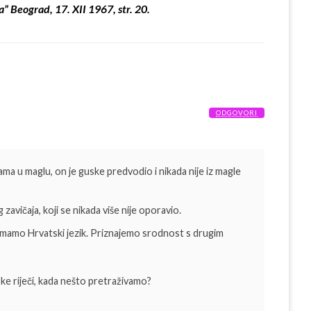
a” Beograd, 17. XII 1967, str. 20.
ODGOVORI
ama u maglu, on je guske predvodio i nikada nije iz magle
 zavičaja, koji se nikada više nije oporavio.
i imamo Hrvatski jezik. Priznajemo srodnost s drugim
e riječi, kada nešto pretraživamo?