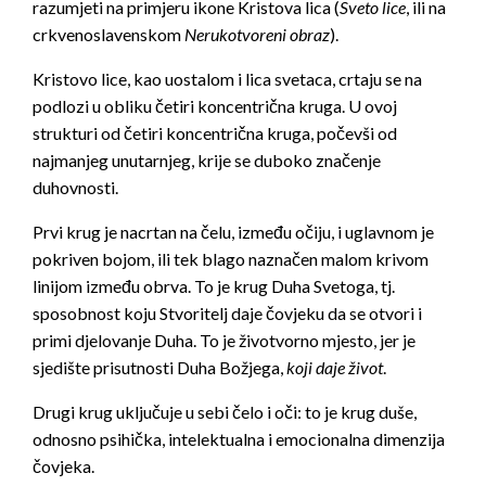
razumjeti na primjeru ikone Kristova lica (
Sveto lice
, ili na
crkvenoslavenskom
Nerukotvoreni obraz
).
Kristovo lice, kao uostalom i lica svetaca, crtaju se na
podlozi u obliku četiri koncentrična kruga. U ovoj
strukturi od četiri koncentrična kruga, počevši od
najmanjeg unutarnjeg, krije se duboko značenje
duhovnosti.
Prvi krug je nacrtan na čelu, između očiju, i uglavnom je
pokriven bojom, ili tek blago naznačen malom krivom
linijom između obrva. To je krug Duha Svetoga, tj.
sposobnost koju Stvoritelj daje čovjeku da se otvori i
primi djelovanje Duha. To je životvorno mjesto, jer je
sjedište prisutnosti Duha Božjega,
koji daje život
.
Drugi krug uključuje u sebi čelo i oči: to je krug duše,
odnosno psihička, intelektualna i emocionalna dimenzija
čovjeka.