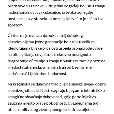
predstave su za neke ljude jedini događaji koji su u stanju
nadići banalnost svakidašnjice. Estetika ponegdje
postaje neka vrsta sekularne religije. Nešto je slično i sa
sportom.
Čini se da je ovo stanje pokazatelj dubokog
nezadovoljstva jedne generacije koja nije u velikim
ideologijama bliske prošlosti uspjela pronaći odgovore
na bitna pitanja čovjeka. Ni relativno postignuto
blagostanje očito nije u stanju ispuniti unutarnje praznine
i nedostatak smisla, smanjiti strah od besmislene
sadašnjosti i tjeskobne budućnosti.
Ni kršćanska se duhovna tradicija ne snalazi uvijek dobro
u ovakvoj situaciji. Neki reagiraju bijegom u intimističko
i magično shvaćanje duhovnosti, gdje pobožnjaštvo
zauzima mjesto prave pobožnosti.
Uvezeni
, nama tuđi,
oblici molitvenog života ponegdje zatiru stoljetnu