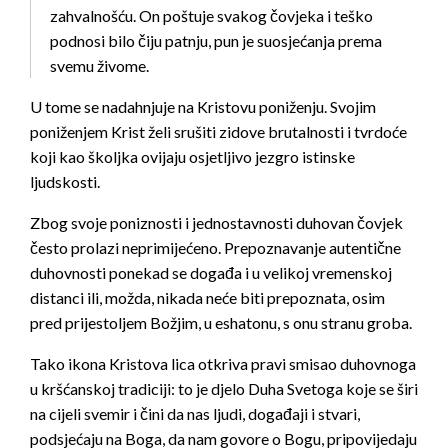
zahvalnošću. On poštuje svakog čovjeka i teško
podnosi bilo čiju patnju, pun je suosjećanja prema
svemu živome.
U tome se nadahnjuje na Kristovu poniženju. Svojim
poniženjem Krist želi srušiti zidove brutalnosti i tvrdoće
koji kao školjka ovijaju osjetljivo jezgro istinske
ljudskosti.
Zbog svoje poniznosti i jednostavnosti duhovan čovjek
često prolazi neprimijećeno. Prepoznavanje autentične
duhovnosti ponekad se događa i u velikoj vremenskoj
distanci ili, možda, nikada neće biti prepoznata, osim
pred prijestoljem Božjim, u eshatonu, s onu stranu groba.
Tako ikona Kristova lica otkriva pravi smisao duhovnoga
u kršćanskoj tradiciji: to je djelo Duha Svetoga koje se širi
na cijeli svemir i čini da nas ljudi, događaji i stvari,
podsjećaju na Boga, da nam govore o Bogu, pripovijedaju