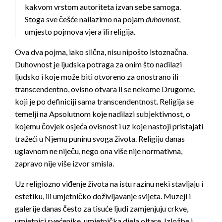
kakvom vrstom autoriteta izvan sebe samoga.
Stoga sve češće nailazimo na pojam
duhovnost
,
umjesto pojmova vjera ili religija.
Ova dva pojma, iako slična, nisu nipošto istoznačna.
Duhovnost je ljudska potraga za onim što nadilazi
ljudsko i koje može biti otvoreno za onostrano ili
transcendentno, ovisno otvara li se nekome Drugome,
koji je po definiciji sama transcendentnost. Religija se
temelji na Apsolutnom koje nadilazi subjektivnost, o
kojemu čovjek osjeća ovisnost i uz koje nastoji pristajati
tražeći u Njemu puninu svoga života. Religiju danas
uglavnom ne niječu, nego ona više nije normativna,
zapravo nije više izvor smisla.
Uz religiozno viđenje života na istu razinu neki stavljaju i
estetiku, ili umjetničko doživljavanje svijeta. Muzeji i
galerije danas često za tisuće ljudi zamjenjuju crkve,
umjetnici svećenike, umjetnička djela oltare. Izložbe i