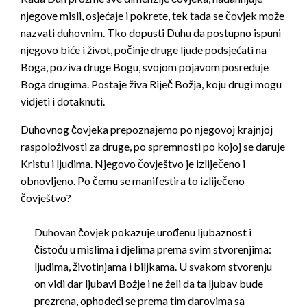
njegove misli, osjećaje i pokrete, tek tada se čovjek može
nazvati duhovnim. Tko dopusti Duhu da postupno ispuni
njegovo biće i život, počinje druge ljude podsjećati na
Boga, poziva druge Bogu, svojom pojavom posreduje
Boga drugima. Postaje živa Riječ Božja, koju drugi mogu
vidjeti i dotaknuti.
Duhovnog čovjeka prepoznajemo po njegovoj krajnjoj
raspoloživosti za druge, po spremnosti po kojoj se daruje
Kristu i ljudima. Njegovo čovještvo je izliječeno i
obnovljeno. Po čemu se manifestira to izliječeno
čovještvo?
Duhovan čovjek pokazuje urođenu ljubaznost i
čistoću u mislima i djelima prema svim stvorenjima:
ljudima, životinjama i biljkama. U svakom stvorenju
on vidi dar ljubavi Božje i ne želi da ta ljubav bude
prezrena, ophodeći se prema tim darovima sa