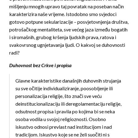
mišljenju mnogih upravo taj povratak na poseban način
karakterizira naše vrijeme. Istodobno smo svjedoci
gotovo potpune sekularizacije – posvjetovnjenja društva,
potrošačkog mentaliteta, sve većeg jaza između bogatih
i siromašnih, grubog kršenja ljudskih prava, ratova i
svakovrsnog ugnjetavanja ljudi. O kakvoj se duhovnosti
radi?
Duhovnost bez Crkve i propisa
Glavne karakteristike današnjih duhovnih strujanja
su sve očitije individualiziranje, poosobljenje ili
personalizacija religije, što znači sve veću
deinstitucionalizaciju ili deregolamentaciju religije,
odsutnost propisa i pravila po kojima bi se neka
osoba vodila u svojoj religioznosti. Osobno
iskustvo odnosi prevlast nad institucijom i nad
tradicijom. Iskustvo koje se ne želi suočiti ni s