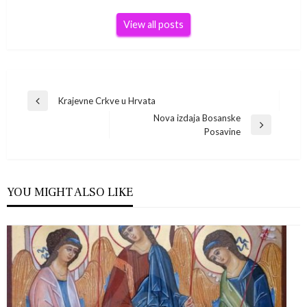
View all posts
Navigacija
Krajevne Crkve u Hrvata
Previous
Nova izdaja Bosanske
Post
objava
Next
Posavine
Post
YOU MIGHT ALSO LIKE