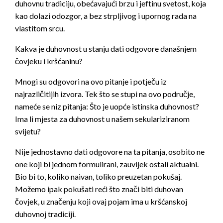
duhovnu tradiciju, obećavajući brzu i jeftinu svetost, koja
kao dolazi odozgor, a bez strpljivog i upornog rada na
vlastitom srcu.
Kakva je duhovnost u stanju dati odgovore današnjem
čovjeku i kršćaninu?
Mnogi su odgovori na ovo pitanje i potječu iz
najrazličitijih izvora. Tek što se stupi na ovo područje,
nameće se niz pitanja: Što je uopće istinska duhovnost?
Ima li mjesta za duhovnost u našem sekulariziranom
svijetu?
Nije jednostavno dati odgovore na ta pitanja, osobito ne
one koji bi jednom formulirani, zauvijek ostali aktualni.
Bio bi to, koliko naivan, toliko preuzetan pokušaj.
Možemo ipak pokušati reći što znači biti duhovan
čovjek, u značenju koji ovaj pojam ima u kršćanskoj
duhovnoj tradiciji.