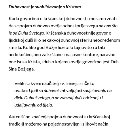
Duhovnost je suobličavanje s Kristom
Kada govorimo o kršćanskoj duhovnosti, moramo znati
da se pojam duhovno ovdje odnosi prije svega na
ono što
je od Duha Svetoga
. Kršćanska duhovnost nije govor o
ljudskoj duši ili o nekakvoj duhovnoj sferi u neodređenom
smislu. Koliko god Božje lice bilo tajnovito i u biti
nedokučivo, ono za kršćane ima jasne konture, naravno,
one Isusa Krista, i duh o kojemu ovdje govorimo jest Duh
Sina Božjega.
Veliki crkveni naučitelj sv. Irenej, izriče to
ovako:
Ljudi su duhovni zahvaljujući sudjelovanju na
djelu Duha Svetoga, a ne zahvaljujući odricanju i
udaljavanju od tijela
.
Autentično značenje pojma duhovnosti u kršćanskoj
tradiciji možemo na pojednostavljen i slikovit način