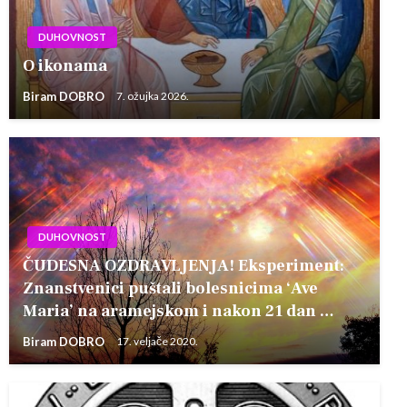
DUHOVNOST
O ikonama
Biram DOBRO
7. ožujka 2026.
DUHOVNOST
ČUDESNA OZDRAVLJENJA! Eksperiment:
Znanstvenici puštali bolesnicima ‘Ave
Maria’ na aramejskom i nakon 21 dan …
Biram DOBRO
17. veljače 2020.