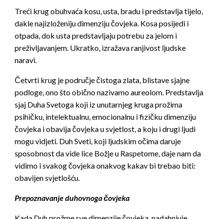
Treći krug obuhvaća kosu, usta, bradu i predstavlja tijelo,
dakle najizloženiju dimenziju čovjeka. Kosa posijedi i
otpada, dok usta predstavljaju potrebu za jelom i
preživljavanjem. Ukratko, izražava ranjivost ljudske
naravi.
Četvrti krug je područje čistoga zlata, blistave sjajne
podloge, ono što obično nazivamo aureolom. Predstavlja
sjaj Duha Svetoga koji iz unutarnjeg kruga prožima
psihičku, intelektualnu, emocionalnu i fizičku dimenziju
čovjeka i obavija čovjeka u svjetlost, a koju i drugi ljudi
mogu vidjeti. Duh Sveti, koji ljudskim očima daruje
sposobnost da vide lice Božje u Raspetome, daje nam da
vidimo i svakog čovjeka onakvog kakav bi trebao biti:
obavijen svjetlošću.
Prepoznavanje duhovnoga čovjeka
Kada Duh prožme sve dimenzije čovjeka, nadahnjuje