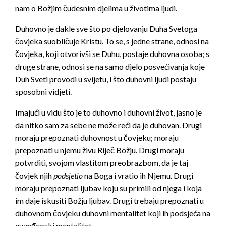
nam o Božjim čudesnim djelima u životima ljudi.
Duhovno je dakle sve što po djelovanju Duha Svetoga
čovjeka suobličuje Kristu. To se, s jedne strane, odnosi na
čovjeka, koji otvorivši se Duhu, postaje duhovna osoba; s
druge strane, odnosi se na samo djelo posvećivanja koje
Duh Sveti provodi u svijetu, i što duhovni ljudi postaju
sposobni vidjeti.
Imajući u vidu što je to duhovno i duhovni život, jasno je
da nitko sam za sebe ne može reći da je duhovan. Drugi
moraju prepoznati duhovnost u čovjeku; moraju
prepoznati u njemu živu Riječ Božju. Drugi moraju
potvrditi, svojom vlastitom preobrazbom, da je taj
čovjek njih
podsjetio
na Boga i vratio ih Njemu. Drugi
moraju prepoznati ljubav koju su primili od njega i koja
im daje iskusiti Božju ljubav. Drugi trebaju prepoznati u
duhovnom čovjeku duhovni mentalitet koji ih podsjeća na
evanđeoski mentalitet.