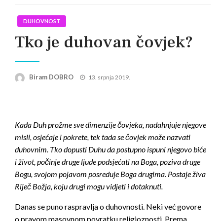
DUHOVNOST
Tko je duhovan čovjek?
Posted
Biram DOBRO
13. srpnja 2019.
on
Kada Duh prožme sve dimenzije čovjeka, nadahnjuje njegove
misli, osjećaje i pokrete, tek tada se čovjek može nazvati
duhovnim. Tko dopusti Duhu da postupno ispuni njegovo biće
i život, počinje druge ljude podsjećati na Boga, poziva druge
Bogu, svojom pojavom posreduje Boga drugima. Postaje živa
Riječ Božja, koju drugi mogu vidjeti i dotaknuti.
Danas se puno raspravlja o duhovnosti. Neki već govore
o pravom masovnom povratku religioznosti. Prema