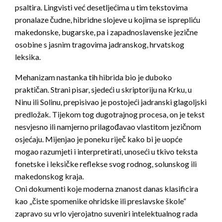
psaltira. Lingvisti već desetljećima u tim tekstovima
pronalaze čudne, hibridne slojeve u kojima se isprepliću
makedonske, bugarske, pa i zapadnoslavenske jezične
osobine s jasnim tragovima jadranskog, hrvatskog
leksika.
Mehanizam nastanka tih hibrida bio je duboko
praktičan. Strani pisar, sjedeći u skriptoriju na Krku, u
Ninu ili Solinu, prepisivao je postojeći jadranski glagoljski
predložak. Tijekom tog dugotrajnog procesa, on je tekst
nesvjesno ili namjerno prilagođavao vlastitom jezičnom
osjećaju. Mijenjao je poneku riječ kako bi je uopće
mogao razumjeti i interpretirati, unoseći u tkivo teksta
fonetske i leksičke reflekse svog rodnog, solunskog ili
makedonskog kraja.
Oni dokumenti koje moderna znanost danas klasificira
kao „čiste spomenike ohridske ili preslavske škole“
zapravo su vrlo vjerojatno suveniri intelektualnog rada