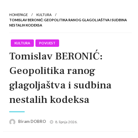
HOMEPAGE
KULTURA
TOMISLAV BERONIĆ: GEOPOLITIKA RANOG GLAGOLJAŠTVA I SUDBINA
NESTALIH KODEKSA
KULTURA
POVIJEST
Tomislav BERONIĆ:
Geopolitika ranog
glagoljaštva i sudbina
nestalih kodeksa
Posted
Biram DOBRO
8. lipnja 2026.
on