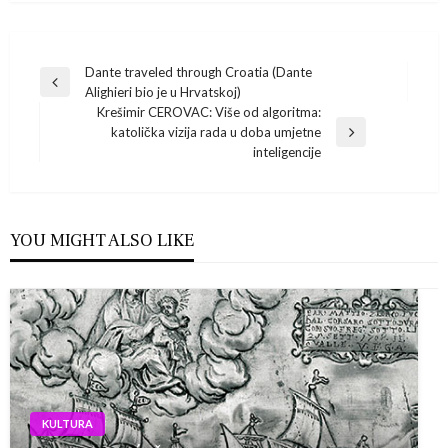
Navigacija
Dante traveled through Croatia (Dante
Previous
Alighieri bio je u Hrvatskoj)
Post
objava
Krešimir CEROVAC: Više od algoritma:
katolička vizija rada u doba umjetne
Next
inteligencije
Post
YOU MIGHT ALSO LIKE
KULTURA