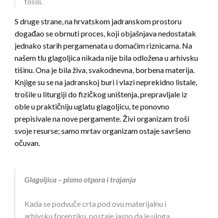
fosili.
S druge strane, na hrvatskom jadranskom prostoru
događao se obrnuti proces, koji objašnjava nedostatak
jednako starih pergamenata u domaćim riznicama. Na
našem tlu glagoljica nikada nije bila odložena u arhivsku
tišinu. Ona je bila živa, svakodnevna, borbena materija.
Knjige su se na jadranskoj buri i vlazi neprekidno listale,
trošile u liturgiji do fizičkog uništenja, prepravljale iz
oble u praktičniju uglatu glagoljicu, te ponovno
prepisivale na nove pergamente. Živi organizam troši
svoje resurse; samo mrtav organizam ostaje savršeno
očuvan.
Glagoljica – pismo otpora i trajanja
Kada se podvuče crta pod ovu materijalnu i
arhivsku forenziku, postaje jasno da je uloga