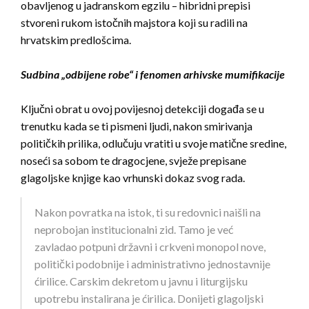
obavljenog u jadranskom egzilu – hibridni prepisi
stvoreni rukom istočnih majstora koji su radili na
hrvatskim predlošcima.
Sudbina „odbijene robe“ i fenomen arhivske mumifikacije
Ključni obrat u ovoj povijesnoj detekciji događa se u
trenutku kada se ti pismeni ljudi, nakon smirivanja
političkih prilika, odlučuju vratiti u svoje matične sredine,
noseći sa sobom te dragocjene, svježe prepisane
glagoljske knjige kao vrhunski dokaz svog rada.
Nakon povratka na istok, ti su redovnici naišli na
neprobojan institucionalni zid. Tamo je već
zavladao potpuni državni i crkveni monopol nove,
politički podobnije i administrativno jednostavnije
ćirilice. Carskim dekretom u javnu i liturgijsku
upotrebu instalirana je ćirilica. Donijeti glagoljski