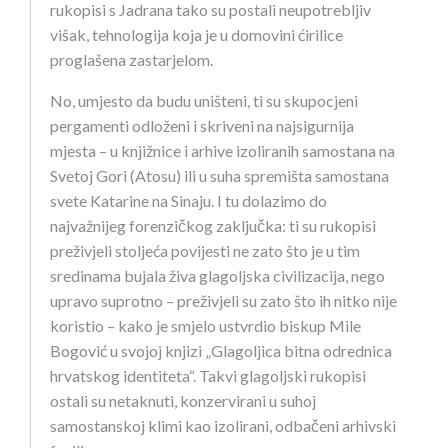
rukopisi s Jadrana tako su postali neupotrebljiv
višak, tehnologija koja je u domovini ćirilice
proglašena zastarjelom.
No, umjesto da budu uništeni, ti su skupocjeni
pergamenti odloženi i skriveni na najsigurnija
mjesta – u knjižnice i arhive izoliranih samostana na
Svetoj Gori (Atosu) ili u suha spremišta samostana
svete Katarine na Sinaju. I tu dolazimo do
najvažnijeg forenzičkog zaključka: ti su rukopisi
preživjeli stoljeća povijesti ne zato što je u tim
sredinama bujala živa glagoljska civilizacija, nego
upravo suprotno – preživjeli su zato što ih nitko nije
koristio – kako je smjelo ustvrdio biskup Mile
Bogović u svojoj knjizi „Glagoljica bitna odrednica
hrvatskog identiteta“. Takvi glagoljski rukopisi
ostali su netaknuti, konzervirani u suhoj
samostanskoj klimi kao izolirani, odbačeni arhivski