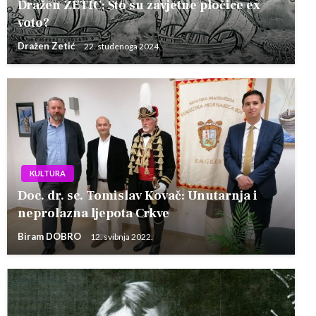
Dražen ZETIĆ: Što su zavjetne pločice ex
voto?
Dražen Zetić
22. studenoga 2024.
KULTURA
Doc. dr. sc. Tomislav Kovač: Unutarnja i
neprolazna ljepota Crkve
Biram DOBRO
12. svibnja 2022.