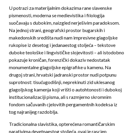
U potrazi za materijalnim dokazima rane slavenske
pismenosti, moderna se medievistika i filologija
suočavaju s dubokim, naizgled nerješivim paradoksom.
Na jednoj strani, geografski prostor bugarskih i
makedonskih središta nudi nam impresivne glagoljske
rukopise iz desetog i jedanaestog stoljeća – tekstove
duboke teološke i lingvističke slojevitosti – ali istodobno
pokazuje kroničan, forenzički dokaziv nedostatak
monumentalne glagoljske epigrafike u kamenu. Na
drugoj strani, hrvatski jadranski prostor nudi potpunu
suprotnost: tisućugodišnji, neprekinuti zid uklesanog
glagoljskog kamenja koji vrišti o autohtonosti i dubokoj
institucionalizaciji pisma, ali s razmjerno skromnim
fondom sačuvanih cjelovitih pergamentnih kodeksa iz
tog najranijeg razdoblja.
Tradicionalna slavistika, opterećena romantičarskim
narativima devetnaestog stoljeća, ovaj je rascjep