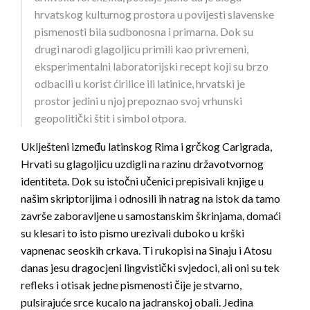
hrvatskog kulturnog prostora u povijesti slavenske
pismenosti bila sudbonosna i primarna. Dok su
drugi narodi glagoljicu primili kao privremeni,
eksperimentalni laboratorijski recept koji su brzo
odbacili u korist ćirilice ili latinice, hrvatski je
prostor jedini u njoj prepoznao svoj vrhunski
geopolitički štit i simbol otpora.
Uklješteni između latinskog Rima i grčkog Carigrada,
Hrvati su glagoljicu uzdigli na razinu državotvornog
identiteta. Dok su istočni učenici prepisivali knjige u
našim skriptorijima i odnosili ih natrag na istok da tamo
završe zaboravljene u samostanskim škrinjama, domaći
su klesari to isto pismo urezivali duboko u krški
vapnenac seoskih crkava. Ti rukopisi na Sinaju i Atosu
danas jesu dragocjeni lingvistički svjedoci, ali oni su tek
refleks i otisak jedne pismenosti čije je stvarno,
pulsirajuće srce kucalo na jadranskoj obali. Jedina