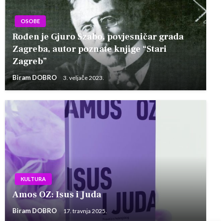
OSOBE
Rođen je Gjuro Szabo, povjesničar grada
Zagreba, autor poznate knjige “Stari
Zagreb”
Biram DOBRO
3. veljače 2023.
KULTURA
Amos OZ: Isus i Juda
Biram DOBRO
17. travnja 2025.