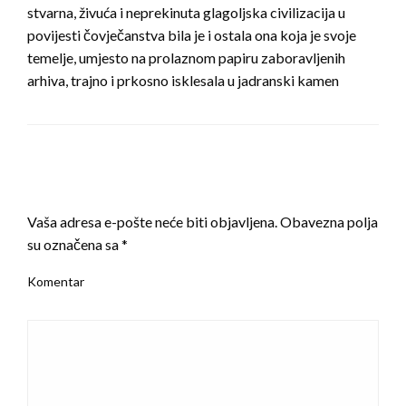
stvarna, živuća i neprekinuta glagoljska civilizacija u
povijesti čovječanstva bila je i ostala ona koja je svoje
temelje, umjesto na prolaznom papiru zaboravljenih
arhiva, trajno i prkosno isklesala u jadranski kamen
LEAVE A RESPONSE
Vaša adresa e-pošte neće biti objavljena.
Obavezna polja
su označena sa
*
Komentar