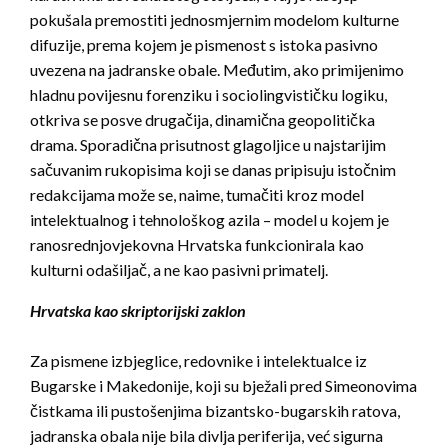
pokušala premostiti jednosmjernim modelom kulturne
difuzije, prema kojem je pismenost s istoka pasivno
uvezena na jadranske obale. Međutim, ako primijenimo
hladnu povijesnu forenziku i sociolingvističku logiku,
otkriva se posve drugačija, dinamična geopolitička
drama. Sporadična prisutnost glagoljice u najstarijim
sačuvanim rukopisima koji se danas pripisuju istočnim
redakcijama može se, naime, tumačiti kroz model
intelektualnog i tehnološkog azila – model u kojem je
ranosrednjovjekovna Hrvatska funkcionirala kao
kulturni odašiljač, a ne kao pasivni primatelj.
Hrvatska kao skriptorijski zaklon
Za pismene izbjeglice, redovnike i intelektualce iz
Bugarske i Makedonije, koji su bježali pred Simeonovima
čistkama ili pustošenjima bizantsko-bugarskih ratova,
jadranska obala nije bila divlja periferija, već sigurna