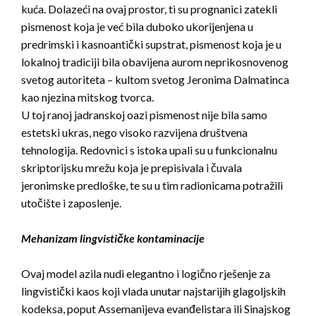
kuća. Dolazeći na ovaj prostor, ti su prognanici zatekli
pismenost koja je već bila duboko ukorijenjena u
predrimski i kasnoantički supstrat, pismenost koja je u
lokalnoj tradiciji bila obavijena aurom neprikosnovenog
svetog autoriteta – kultom svetog Jeronima Dalmatinca
kao njezina mitskog tvorca.
U toj ranoj jadranskoj oazi pismenost nije bila samo
estetski ukras, nego visoko razvijena društvena
tehnologija. Redovnici s istoka upali su u funkcionalnu
skriptorijsku mrežu koja je prepisivala i čuvala
jeronimske predloške, te su u tim radionicama potražili
utočište i zaposlenje.
Mehanizam lingvističke kontaminacije
Ovaj model azila nudi elegantno i logično rješenje za
lingvistički kaos koji vlada unutar najstarijih glagoljskih
kodeksa, poput Assemanijeva evanđelistara ili Sinajskog