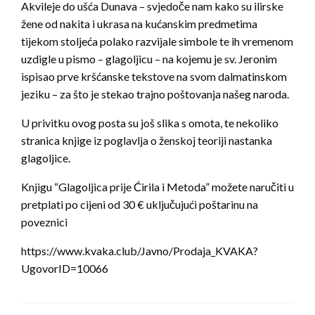
Akvileje do ušća Dunava – svjedoče nam kako su ilirske
žene od nakita i ukrasa na kućanskim predmetima
tijekom stoljeća polako razvijale simbole te ih vremenom
uzdigle u pismo – glagoljicu – na kojemu je sv. Jeronim
ispisao prve kršćanske tekstove na svom dalmatinskom
jeziku – za što je stekao trajno poštovanja našeg naroda.
U privitku ovog posta su još slika s omota, te nekoliko
stranica knjige iz poglavlja o ženskoj teoriji nastanka
glagoljice.
Knjigu “Glagoljica prije Ćirila i Metoda” možete naručiti u
pretplati po cijeni od 30 € uključujući poštarinu na
poveznici
https://www.kvaka.club/Javno/Prodaja_KVAKA?
UgovorID=10066