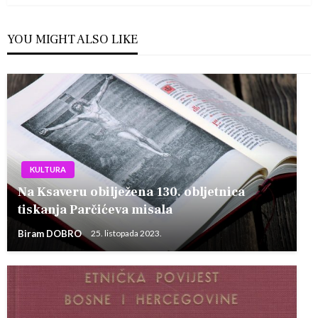
YOU MIGHT ALSO LIKE
KULTURA
Na Ksaveru obilježena 130. obljetnica
tiskanja Parčićeva misala
Biram DOBRO
25. listopada 2023.