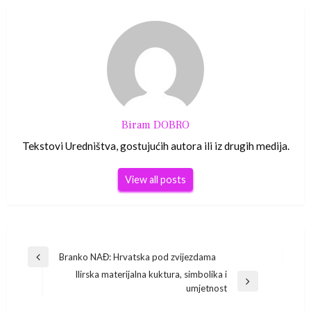
Biram DOBRO
Tekstovi Uredništva, gostujućih autora ili iz drugih medija.
View all posts
Navigacija
Branko NAĐ: Hrvatska pod zvijezdama
Previous
Ilirska materijalna kuktura, simbolika i
Post
objava
Next
umjetnost
Post