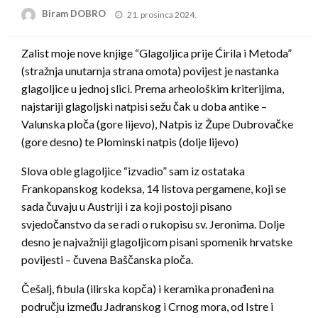
Posted
Biram DOBRO
21. prosinca 2024.
on
Zalist moje nove knjige “Glagoljica prije Ćirila i Metoda”
(stražnja unutarnja strana omota) povijest je nastanka
glagoljice u jednoj slici. Prema arheološkim kriterijima,
najstariji glagoljski natpisi sežu čak u doba antike –
Valunska ploča (gore lijevo), Natpis iz Župe Dubrovačke
(gore desno) te Plominski natpis (dolje lijevo)
Slova oble glagoljice “izvadio” sam iz ostataka
Frankopanskog kodeksa, 14 listova pergamene, koji se
sada čuvaju u Austriji i za koji postoji pisano
svjedočanstvo da se radi o rukopisu sv. Jeronima. Dolje
desno je najvažniji glagoljicom pisani spomenik hrvatske
povijesti – čuvena Baščanska ploča.
Češalj, fibula (ilirska kopča) i keramika pronađeni na
području između Jadranskog i Crnog mora, od Istre i