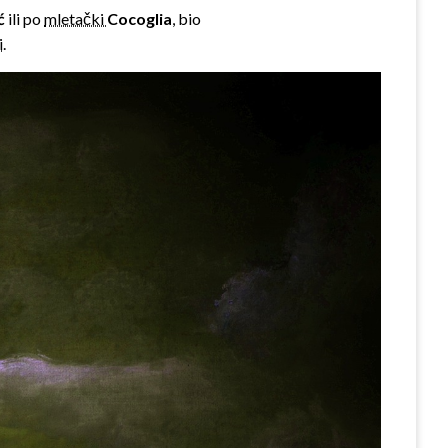
ić
ili po
mletački
Cocoglia
, bio
i
.