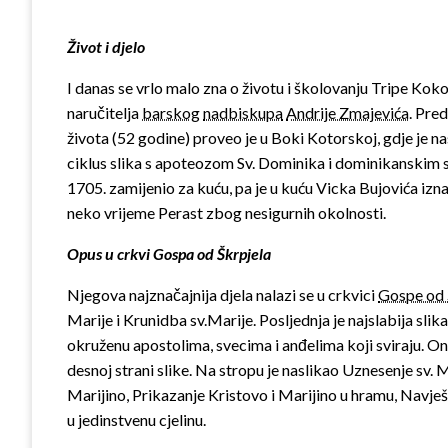
Život i djelo
I danas se vrlo malo zna o životu i školovanju Tripe Koko
naručitelja
barskog
nadbiskupa
Andrije Zmajevića
. Pre
života (52 godine) proveo je u Boki Kotorskoj, gdje je na
ciklus slika s apoteozom Sv. Dominika i dominikanskim 
1705. zamijenio za kuću, pa je u kuću Vicka Bujovića iznad
neko vrijeme Perast zbog nesigurnih okolnosti.
Opus u crkvi Gospa od Škrpjela
Njegova najznačajnija djela nalazi se u crkvici
Gospe od 
Marije i Krunidba sv.Marije. Posljednja je najslabija sli
okruženu apostolima, svecima i anđelima koji sviraju. O
desnoj strani slike. Na stropu je naslikao Uznesenje sv. 
Marijino, Prikazanje Kristovo i Marijino u hramu, Navje
u jedinstvenu cjelinu.