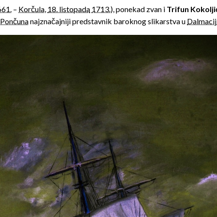
661.
–
Korčula
,
18. listopada
1713.
), ponekad zvan i
Trifun Kokolj
-Pončuna
najznačajniji predstavnik baroknog slikarstva u
Dalmacij