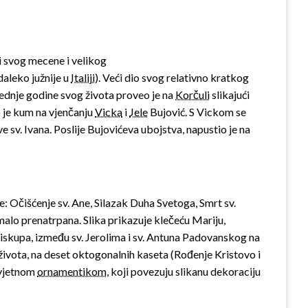
ni svog mecene i velikog
 daleko južnije u
Italiji
). Veći dio svog relativno kratkog
ljednje godine svog života proveo je na
Korčuli
slikajući
o je kum na vjenčanju
Vicka
i
Jele
Bujović. S Vickom se
e sv. Ivana. Poslije Bujovićeva ubojstva, napustio je na
ike: Očišćenje sv. Ane, Silazak Duha Svetoga, Smrt sv.
omalo prenatrpana. Slika prikazuje klečeću Mariju,
biskupa, između sv. Jerolima i sv. Antuna Padovanskog na
a života, na deset oktogonalnih kaseta (Rođenje Kristovo i
cvjetnom
ornamentikom
, koji povezuju slikanu dekoraciju