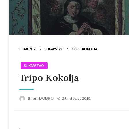
HOMEPAGE
SLIKARSTVO
TRIPO KOKOLJA
SLIKARSTVO
Tripo Kokolja
Posted
Biram DOBRO
29. listopada 2018.
on