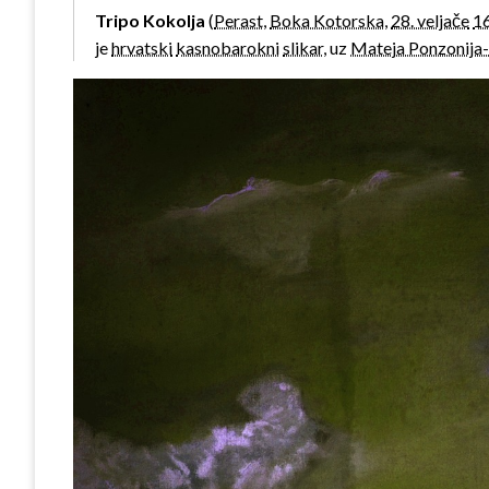
Tripo Kokolja
(
Perast
,
Boka Kotorska
,
28. veljače
1
je
hrvatski
kasnobarokni
slikar
, uz
Mateja Ponzonija