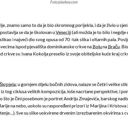
Foto:pixabay.com
lje, znamo samo to da je bio skromnog porijekla, i da je živio u sje
dpostavlja se da je školovan u
Veneciji
(ali možda je to bilo i negdje
slikao i najveći dio svog opusa od 70 -tak slika i oltarnih pala. Pos
svecima ispod pjevališta dominikanske crkve na
Bolu
na
Braču
. Bi
 crkve sv. Ivana Kokolja preselio iz svoje obiteljske kuće kraj crkv
Škrpjela
; u gornjem dijelu bočnih zidova, nalaze se četiri velike sl
ka iz tog ciklusa velikih kompozicija, loše nacrtane perspektive, i p
no što je čini posebnom je portret Andriju Zmajevića, barskog nad
Marije na nebo, uokolo su raspoređeni prizori iz Marijina i Kristov
štenje…). Sve su slike uokvirene drvenim izrezbarenim okvirima s 