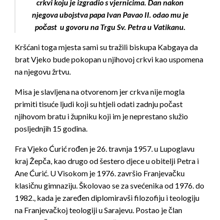
crkvi koju je izgradio s vjernicima. Dan nakon
njegova ubojstva papa Ivan Pavao II. odao mu je
počast u govoru na Trgu Sv. Petra u Vatikanu.
Kršćani toga mjesta sami su tražili biskupa Kabgaya da
brat Vjeko bude pokopan u njihovoj crkvi kao uspomena
na njegovu žrtvu.
Misa je slavljena na otvorenom jer crkva nije mogla
primiti tisuće ljudi koji su htjeli odati zadnju počast
njihovom bratu i župniku koji im je neprestano služio
posljednjih 15 godina.
Fra Vjeko Ćurić rođen je 26. travnja 1957. u Lupoglavu
kraj Žepča, kao drugo od šestero djece u obitelji Petra i
Ane Ćurić. U Visokom je 1976. završio Franjevačku
klasičnu gimnaziju. Školovao se za svećenika od 1976. do
1982., kada je zaređen diplomiravši filozofiju i teologiju
na Franjevačkoj teologiji u Sarajevu. Postao je član