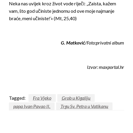
Neka nas uvijek kroz život vode riječi: „Zaista, kažem
vam, što god učiniste jednomu od ove moje najmanje
braće, meni učiniste!’« (Mt, 25,40)
G. Matković
/Foto:privatni album
Izvor: maxportal.hr
Tagged:
Fra Vjeko
Grob u Kigaliju
papa Ivan Pavao II.
Trgu Sv. Petra u Vatikanu
LEAVE A RESPONSE