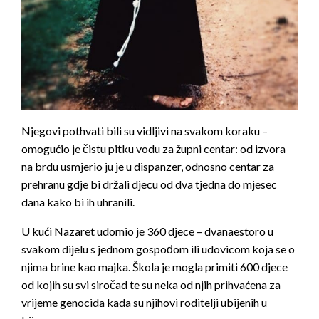
Njegovi pothvati bili su vidljivi na svakom koraku –
omogućio je čistu pitku vodu za župni centar: od izvora
na brdu usmjerio ju je u dispanzer, odnosno centar za
prehranu gdje bi držali djecu od dva tjedna do mjesec
dana kako bi ih uhranili.
U kući Nazaret udomio je 360 djece – dvanaestoro u
svakom dijelu s jednom gospođom ili udovicom koja se o
njima brine kao majka. Škola je mogla primiti 600 djece
od kojih su svi siročad te su neka od njih prihvaćena za
vrijeme genocida kada su njihovi roditelji ubijenih u