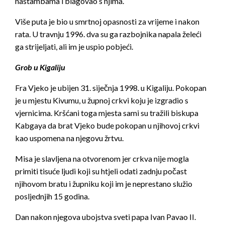
nastambama i blagovao s njima.
Više puta je bio u smrtnoj opasnosti za vrijeme i nakon
rata. U travnju 1996. dva su ga razbojnika napala želeći
ga strijeljati, ali im je uspio pobjeći.
Grob u Kigaliju
Fra Vjeko je ubijen 31. siječnja 1998. u Kigaliju. Pokopan
je u mjestu Kivumu, u župnoj crkvi koju je izgradio s
vjernicima. Kršćani toga mjesta sami su tražili biskupa
Kabgaya da brat Vjeko bude pokopan u njihovoj crkvi
kao uspomena na njegovu žrtvu.
Misa je slavljena na otvorenom jer crkva nije mogla
primiti tisuće ljudi koji su htjeli odati zadnju počast
njihovom bratu i župniku koji im je neprestano služio
posljednjih 15 godina.
Dan nakon njegova ubojstva sveti papa Ivan Pavao II.