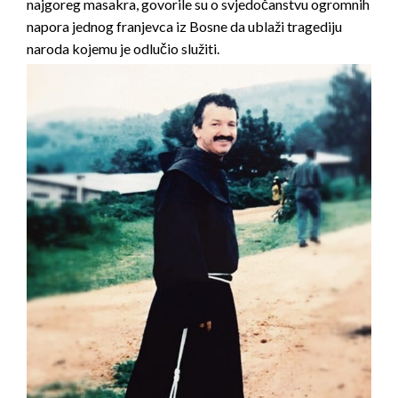
najgoreg masakra, govorile su o svjedočanstvu ogromnih
napora jednog franjevca iz Bosne da ublaži tragediju
naroda kojemu je odlučio služiti.