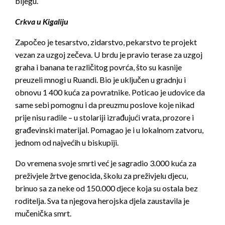
bijegu.
Crkva u Kigaliju
Započeo je tesarstvo, zidarstvo, pekarstvo te projekt
vezan za uzgoj zečeva. U brdu je pravio terase za uzgoj
graha i banana te različitog povrća, što su kasnije
preuzeli mnogi u Ruandi. Bio je uključen u gradnju i
obnovu 1 400 kuća za povratnike. Poticao je udovice da
same sebi pomognu i da preuzmu poslove koje nikad
prije nisu radile – u stolariji izrađujući vrata, prozore i
građevinski materijal. Pomagao je i u lokalnom zatvoru,
jednom od najvećih u biskupiji.
Do vremena svoje smrti već je sagradio 3.000 kuća za
preživjele žrtve genocida, školu za preživjelu djecu,
brinuo sa za neke od 150.000 djece koja su ostala bez
roditelja. Sva ta njegova herojska djela zaustavila je
mučenička smrt.