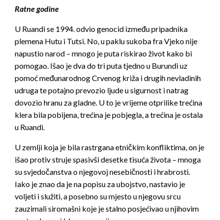
Ratne godine
U Ruandi se 1994. odvio genocid između pripadnika
plemena Hutu i Tutsi. No, u paklu sukoba fra Vjeko nije
napustio narod – mnogo je puta riskirao život kako bi
pomogao. Išao je dva do tri puta tjedno u Burundi uz
pomoć međunarodnog Crvenog križa i drugih nevladinih
udruga te potajno prevozio ljude u sigurnost i natrag
dovozio hranu za gladne. U to je vrijeme otprilike trećina
klera bila pobijena, trećina je pobjegla, a trećina je ostala
u Ruandi.
U zemlji koja je bila rastrgana etničkim konfliktima, on je
išao protiv struje spasivši desetke tisuća života – mnoga
su svjedočanstva o njegovoj nesebičnosti i hrabrosti.
Iako je znao da je na popisu za ubojstvo, nastavio je
voljeti i služiti, a posebno su mjesto u njegovu srcu
zauzimali siromašni koje je stalno posjećivao u njihovim