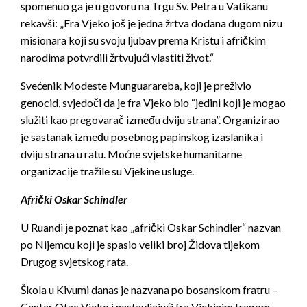
spomenuo ga je u govoru na Trgu Sv. Petra u Vatikanu
rekavši: „Fra Vjeko još je jedna žrtva dodana dugom nizu
misionara koji su svoju ljubav prema Kristu i afričkim
narodima potvrdili žrtvujući vlastiti život.“
Svećenik Modeste Munguarareba, koji je preživio
genocid, svjedoči da je fra Vjeko bio “jedini koji je mogao
služiti kao pregovarač između dviju strana”. Organizirao
je sastanak između posebnog papinskog izaslanika i
dviju strana u ratu. Moćne svjetske humanitarne
organizacije tražile su Vjekine usluge.
Afrički Oskar Schindler
U Ruandi je poznat kao „afrički Oskar Schindler“ nazvan
po Nijemcu koji je spasio veliki broj Židova tijekom
Drugog svjetskog rata.
Škola u Kivumi danas je nazvana po bosanskom fratru –
Centar Otac Vjeko i nastavljajući fra Vjekinim tragom