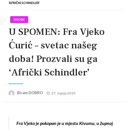
‘AFRIČKI SCHINDLER’
OSOBE
U SPOMEN: Fra Vjeko
Ćurić – svetac našeg
doba! Prozvali su ga
‘Afrički Schindler’
Posted
Biram DOBRO
27. srpnja 2019.
on
Fra Vjeko je pokopan je u mjestu Kivumu, u župnoj