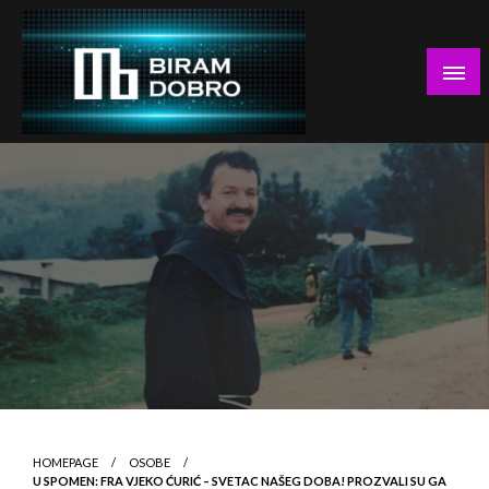
Skip
to
content
… jer BUDUĆNOST nema drugo IME!
Biram DOBRO
HOMEPAGE
OSOBE
U SPOMEN: FRA VJEKO ĆURIĆ – SVETAC NAŠEG DOBA! PROZVALI SU GA