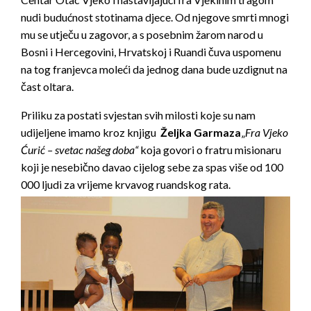
nudi budućnost stotinama djece. Od njegove smrti mnogi
mu se utječu u zagovor, a s posebnim žarom narod u
Bosni i Hercegovini, Hrvatskoj i Ruandi čuva uspomenu
na tog franjevca moleći da jednog dana bude uzdignut na
čast oltara.
Priliku za postati svjestan svih milosti koje su nam
udijeljene imamo kroz knjigu
Željka Garmaza
„
Fra Vjeko
Ćurić – svetac našeg doba“
koja govori o fratru misionaru
koji je nesebično davao cijelog sebe za spas više od 100
000 ljudi za vrijeme krvavog ruandskog rata.