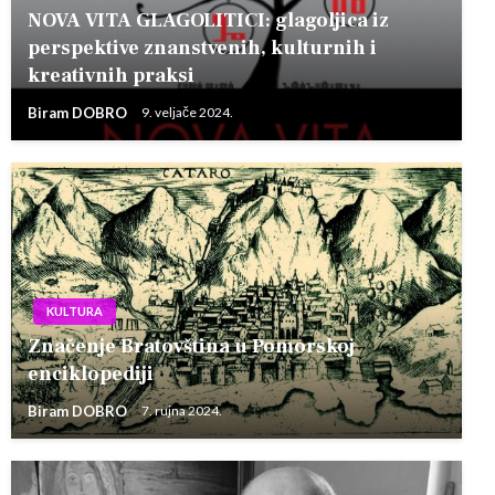
NOVA VITA GLAGOLITICI: glagoljica iz
perspektive znanstvenih, kulturnih i
kreativnih praksi
Biram DOBRO
9. veljače 2024.
KULTURA
Značenje Bratovština u Pomorskoj
enciklopediji
Biram DOBRO
7. rujna 2024.