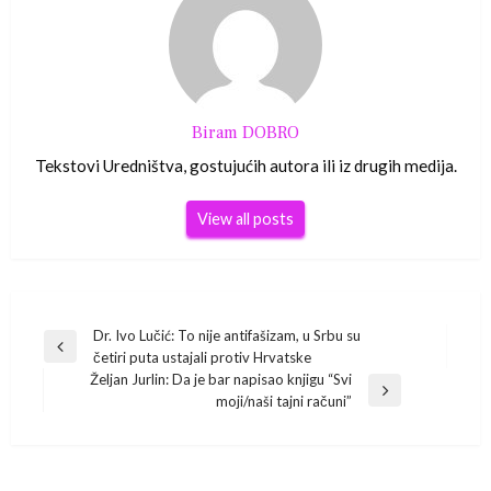
Biram DOBRO
Tekstovi Uredništva, gostujućih autora ili iz drugih medija.
View all posts
Navigacija
Dr. Ivo Lučić: To nije antifašizam, u Srbu su
Previous
četiri puta ustajali protiv Hrvatske
Post
objava
Željan Jurlin: Da je bar napisao knjigu “Svi
Next
moji/naši tajni računi”
Post