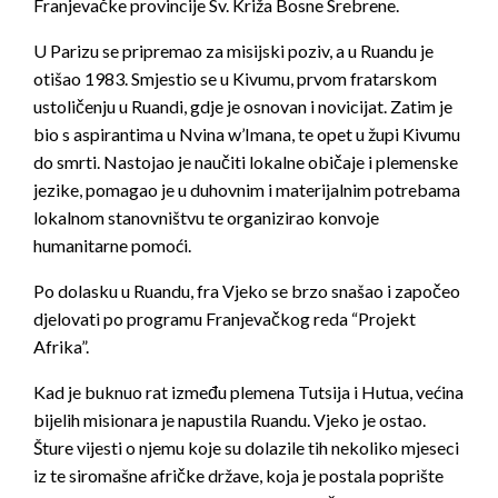
Franjevačke provincije Sv. Križa Bosne Srebrene.
U Parizu se pripremao za misijski poziv, a u Ruandu je
otišao 1983. Smjestio se u Kivumu, prvom fratarskom
ustoličenju u Ruandi, gdje je osnovan i novicijat. Zatim je
bio s aspirantima u Nvina w’Imana, te opet u župi Kivumu
do smrti. Nastojao je naučiti lokalne običaje i plemenske
jezike, pomagao je u duhovnim i materijalnim potrebama
lokalnom stanovništvu te organizirao konvoje
humanitarne pomoći.
Po dolasku u Ruandu, fra Vjeko se brzo snašao i započeo
djelovati po programu Franjevačkog reda “Projekt
Afrika”.
Kad je buknuo rat između plemena Tutsija i Hutua, većina
bijelih misionara je napustila Ruandu. Vjeko je ostao.
Šture vijesti o njemu koje su dolazile tih nekoliko mjeseci
iz te siromašne afričke države, koja je postala poprište