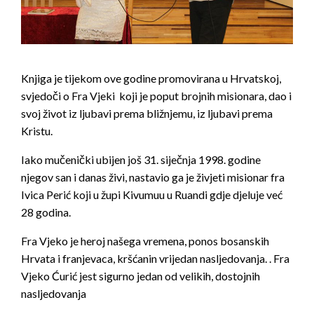
Knjiga je tijekom ove godine promovirana u Hrvatskoj,
svjedoči o Fra Vjeki koji je poput brojnih misionara, dao i
svoj život iz ljubavi prema bližnjemu, iz ljubavi prema
Kristu.
Iako mučenički ubijen još 31. siječnja 1998. godine
njegov san i danas živi, nastavio ga je živjeti misionar fra
Ivica Perić koji u župi Kivumuu u Ruandi gdje djeluje već
28 godina.
Fra Vjeko je heroj našega vremena, ponos bosanskih
Hrvata i franjevaca, kršćanin vrijedan nasljedovanja. . Fra
Vjeko Ćurić jest sigurno jedan od velikih, dostojnih
nasljedovanja