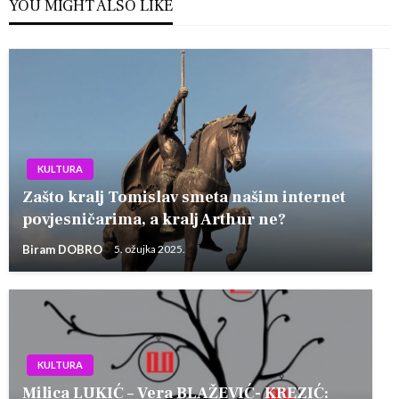
YOU MIGHT ALSO LIKE
KULTURA
Zašto kralj Tomislav smeta našim internet
povjesničarima, a kralj Arthur ne?
Biram DOBRO
5. ožujka 2025.
KULTURA
Milica LUKIĆ – Vera BLAŽEVIĆ- KREZIĆ: