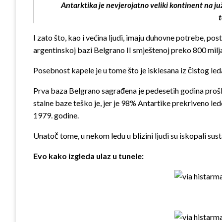
Antarktika je nevjerojatno veliki kontinent na j
t
I zato što, kao i većina ljudi, imaju duhovne potrebe, pos
argentinskoj bazi Belgrano II smještenoj preko 800 milj
Posebnost kapele je u tome što je isklesana iz čistog leda.
Prva baza Belgrano sagrađena je pedesetih godina prošlog 
stalne baze teško je, jer je 98% Antartike prekriveno le
1979. godine.
Unatoč tome, u nekom ledu u blizini ljudi su iskopali sust
Evo kako izgleda ulaz u tunele: