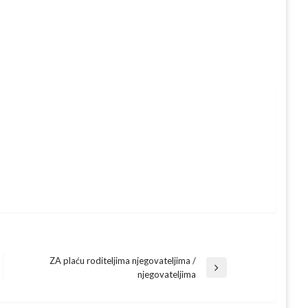
ZA plaću roditeljima njegovateljima /
Next
njegovateljima
Post