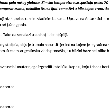
užnom polu našeg globusa. Zimske temperature se spuštaju preko 70 
emperaturama, nekoliko tisuća ljudi tamo živi u bilo kojem trenutk
toji niz kapela u raznim vladinim bazama. Upravo na Antarktici se na
a od južnog pola.
 Tako da se nalazi u stalnoj ledenoj špilji.
stoljeća, ali ju je trebalo napustiti jer led na kojem je izgrađena 
dom. Srećom, argentinska vlada pronašla je u blizini baze nekoliko 
av tunela i unutar njega izgradili katoličku kapelu, koju i danas kori