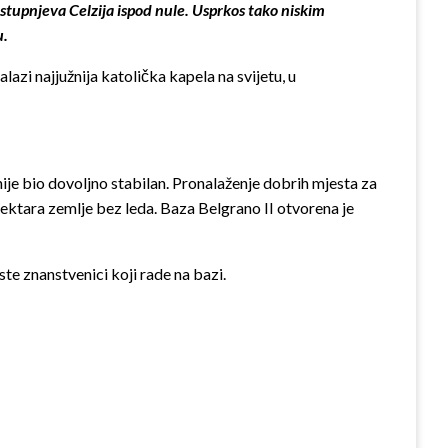
stupnjeva Celzija ispod nule. Usprkos tako niskim
u.
lazi najjužnija katolička kapela na svijetu, u
nije bio dovoljno stabilan. Pronalaženje dobrih mjesta za
hektara zemlje bez leda. Baza Belgrano II otvorena je
ste znanstvenici koji rade na bazi.