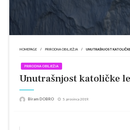
HOMEPAGE
PRIRODNA OBILJEŽJA
UNUTRAŠNJOST KATOLIČKE L
PRIRODNA OBILJEŽJA
Unutrašnjost katoličke le
Posted
Biram DOBRO
5. prosinca 2019.
on