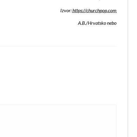
Izvor:
https://churchpop.com
A.B./Hrvatsko nebo