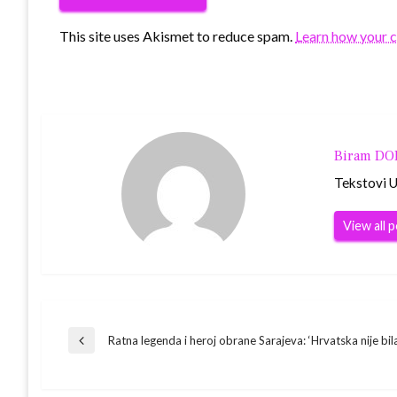
This site uses Akismet to reduce spam.
Learn how your 
Biram D
Tekstovi Ur
View all 
Navigacija
Ratna legenda i heroj obrane Sarajeva: ‘Hrvatska nije bil
Previous
Post
objava