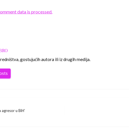
comment data is processed.
OBRO
edništva, gostujućih autora ili iz drugih medija.
posts
a agresor u BiH’