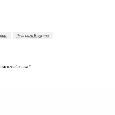
ledom
Prva baza Belgrano
a su označena sa
*