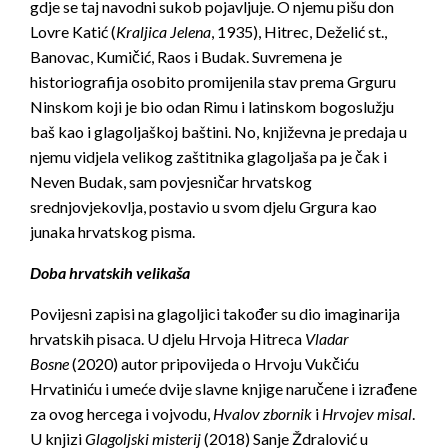
gdje se taj navodni sukob pojavljuje. O njemu pišu don
Lovre Katić (
Kraljica Jelena
, 1935), Hitrec, Deželić st.,
Banovac, Kumičić, Raos i Budak. Suvremena je
historiografija osobito promijenila stav prema Grguru
Ninskom koji je bio odan Rimu i latinskom bogoslužju
baš kao i glagoljaškoj baštini. No, književna je predaja u
njemu vidjela velikog zaštitnika glagoljaša pa je čak i
Neven Budak, sam povjesničar hrvatskog
srednjovjekovlja, postavio u svom djelu Grgura kao
junaka hrvatskog pisma.
Doba hrvatskih velikaša
Povijesni zapisi na glagoljici također su dio imaginarija
hrvatskih pisaca. U djelu Hrvoja Hitreca
Vladar
Bosne
(2020) autor pripovijeda o Hrvoju Vukčiću
Hrvatiniću i umeće dvije slavne knjige naručene i izrađene
za ovog hercega i vojvodu,
Hvalov zbornik
i
Hrvojev misal
.
U knjizi
Glagoljski misterij
(2018) Sanje Ždralović u