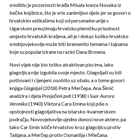
središtu je pozornosti krađa Misala kneza Novaka iz
bečke knjižnice, što je vrlo zanimljivo djelo jer se govori o
hrvatskim velikašima koji od personalne unije s
Ugarskom preuzimaju hrvatsku plemićku prisutnost
umjesto hrvatskih kraljeva, ali je i dokaz koliko hrvatsko
srednjovjekovlje može biti bremenito temama i tajnama
koje su popularizirane na razini Dana Browna.
Novi vijek nije bio toliko atraktivan piscima, iako
glagoljica nije izgubila svoje mjesto. Glagoljaši su bili
poštovani i cijenjeni, osobito uz obalu, a o tome govori
knjiga
Glagoljaš
(2018) Petra Merčepa. Ana Šimić
analizira i djela
Presječeni puti
(1938) i
Suor Aurora
Veronika
(1940) Viktora Cara Emina koji piše o
opstojnosti glagoljaštva na istarsko-kvarnerskom
području. Novovjekovlje ujedno donosi nove aktere, pa
tako Car Emin ističe hrvatstvo kroz glagoljicu protiv
Talijana, a Merčep protiv Osmanlija i Mlečana.