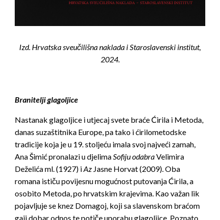
Izd. Hrvatska sveučilišna naklada i Staroslavenski institut,
2024.
Branitelji glagoljice
Nastanak glagoljice i utjecaj svete braće Ćirila i Metoda,
danas suzaštitnika Europe, pa tako i ćirilometodske
tradicije koja je u 19. stoljeću imala svoj najveći zamah,
Ana Šimić pronalazi u djelima
Sofiju odabra
Velimira
Deželića ml. (1927) i
Az
Jasne Horvat (2009). Oba
romana ističu povijesnu mogućnost putovanja Ćirila, a
osobito Metoda, po hrvatskim krajevima. Kao važan lik
pojavljuje se knez Domagoj, koji sa slavenskom braćom
gaji dobar odnos te potiče uporabu glagoljice. Poznato