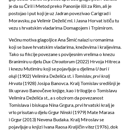
je da su Ćiril i Metod preko Panonije išli za Rim, ali je
postojao i put koji je uz Jadran povezivao Carigrad i
Moravsku, pa Velimir Deželić ml. i Jasna Horvat ističu tu
vezu s hrvatskim vladarima Domagojem i Trpimirom.
Većinu motiva glagoljice Ana Šimić nalazi u romanima
koji se bave hrvatskim vladarima, kneževima i kraljevima.
Tako su fikcije povezane s povijesnim vrelima o knezu
Branimiru u djelu
Dux Chroatorum
(2022) Hrvoja Hitreca
i knezu Mutimiru koji se pojavljuje u djelima
U buri i
oluji
(1902) Velimira Deželića st. i
Tomislav, prvi kralj
Hrvata
(1928) Josipa Banovca. Kralj Tomislav središnji je
lik upravo Banovčeve knjige, kao i trilogije o Tomislavu
Velimira Deželića st., a s obzirom da povezanost
Tomislava i biskupa Nina Grgura, prvi hrvatski kralj je
vrlo prisutan u djelu
Grgur Ninski
(1979) Mate Marasa
i
Grgur
(2013) Nevena Budaka. Kralj Miroslav se
pojavljuje u knjizi Ivana Raosa
Kraljičin vitez
(1976), dok