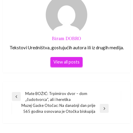
Biram DOBRO
Tekstovi Uredništva, gostujućih autora ili iz drugih medija.
View all posts
Navigacija
Mate BOŽIĆ: Trpimirov dvor – dom
Previous
„čudotvorca“, ali i heretika
Post
objava
Muzej Gacke Otočac: Na današnji dan prije
Next
565 godina osnovana je Otočka biskupija
Post