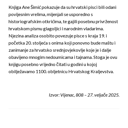
Knjiga Ane Šimić pokazuje da su hrvatski pisci bili odani
povijesnim vrelima, mijenjali se usporedno s
historiografskim otkrićima, te gajili posebnu privrženost
hrvatskom pismu glagoljici i narodnim vladarima.
Njezina analiza osobito povezuje pisce s kraja 19. i
početka 20. stoljeća s onima koji ponovno bude maštu i
zanimanje za hrvatsko srednjovjekovlje koje je i dalje
obavijeno mnogim nedoumicama i tajnama. Stoga je ovu
knjigu posebno vrijedno čitati u godini u kojoj
obilježavamo 1100. obljetnicu Hrvatskog Kraljevstva.
Izvor: Vijenac, 808 – 27. veljače 2025.