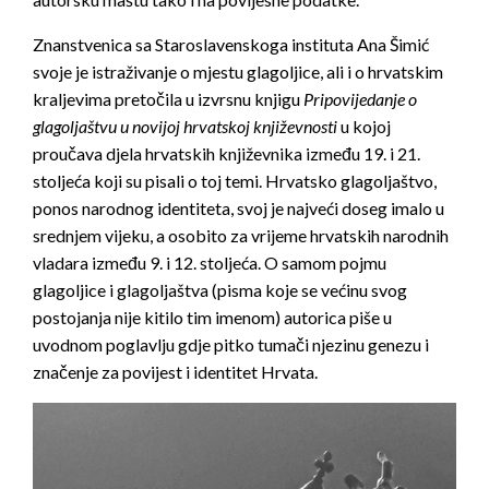
Znanstvenica sa Staroslavenskoga instituta Ana Šimić
svoje je istraživanje o mjestu glagoljice, ali i o hrvatskim
kraljevima pretočila u izvrsnu knjigu
Pripovijedanje o
glagoljaštvu u novijoj hrvatskoj književnosti
u kojoj
proučava djela hrvatskih književnika između 19. i 21.
stoljeća koji su pisali o toj temi. Hrvatsko glagoljaštvo,
ponos narodnog identiteta, svoj je najveći doseg imalo u
srednjem vijeku, a osobito za vrijeme hrvatskih narodnih
vladara između 9. i 12. stoljeća. O samom pojmu
glagoljice i glagoljaštva (pisma koje se većinu svog
postojanja nije kitilo tim imenom) autorica piše u
uvodnom poglavlju gdje pitko tumači njezinu genezu i
značenje za povijest i identitet Hrvata.