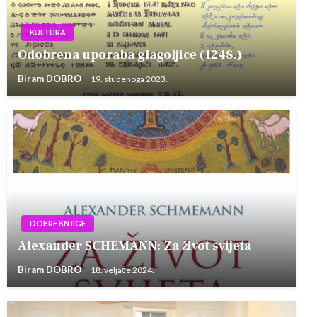
KULTURA
Odobrena uporaba glagoljice (1248.)
Biram DOBRO
19. studenoga 2023.
DOBRE KNJIGE
Alexander SCHEMANN: Za život svijeta
Biram DOBRO
18. veljače 2024.