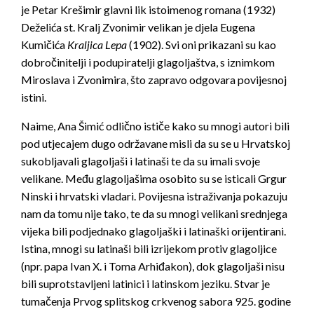
je Petar Krešimir glavni lik istoimenog romana (1932)
Deželića st. Kralj Zvonimir velikan je djela Eugena
Kumičića
Kraljica Lepa
(1902). Svi oni prikazani su kao
dobročinitelji i podupiratelji glagoljaštva, s iznimkom
Miroslava i Zvonimira, što zapravo odgovara povijesnoj
istini.
Naime, Ana Šimić odlično ističe kako su mnogi autori bili
pod utjecajem dugo održavane misli da su se u Hrvatskoj
sukobljavali glagoljaši i latinaši te da su imali svoje
velikane. Među glagoljašima osobito su se isticali Grgur
Ninski i hrvatski vladari. Povijesna istraživanja pokazuju
nam da tomu nije tako, te da su mnogi velikani srednjega
vijeka bili podjednako glagoljaški i latinaški orijentirani.
Istina, mnogi su latinaši bili izrijekom protiv glagoljice
(npr. papa Ivan X. i Toma Arhiđakon), dok glagoljaši nisu
bili suprotstavljeni latinici i latinskom jeziku. Stvar je
tumačenja Prvog splitskog crkvenog sabora 925. godine