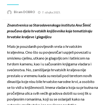
Posted
Biram DOBRO
7. ožujka 2025.
on
Znanstvenica sa Staroslavenskoga instituta Ana Šimić
proučava djela hrvatskih književnika koja tematiziraju
hrvatske kraljeve i glagoljicu
Malo je pouzdanih povijesnih vrela o hrvatskim
kraljevima. Ono što su povjesničari uspjeli povezati u
smislenu cjelinu, utkano je glagoljicom i latinicom na
tvrdom kamenu, kao i u sačuvanim knjigama vladara i
svećenstva. No, zamišljanje hrvatskih kraljeva nije
prestalo u vremenu kada su nestali pod teretom novih
dinastija koje nisu bile hrvatske narodne krvi, a osobito
se to vidi u književnosti. Imena vladara koja su prisutna na
pročeljima ulica svih većih gradova dobili su svoj lik u
povijesnim romanima, koji su se oslanjali kako na
autorsku maštu tako i na povijesne podatke.