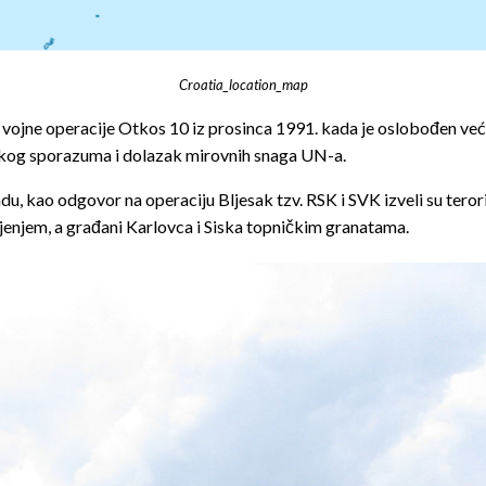
Croatia_location_map
e vojne operacije Otkos 10 iz prosinca 1991. kada je oslobođen ve
evskog sporazuma i dolazak mirovnih snaga UN-a.
 kao odgovor na operaciju Bljesak tzv. RSK i SVK izveli su terori
enjem, a građani Karlovca i Siska topničkim granatama.