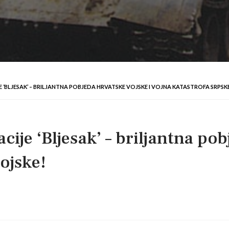
 ‘BLJESAK’ – BRILJANTNA POBJEDA HRVATSKE VOJSKE I VOJNA KATASTROFA SRPSK
ije ‘Bljesak’ – briljantna pob
ojske!