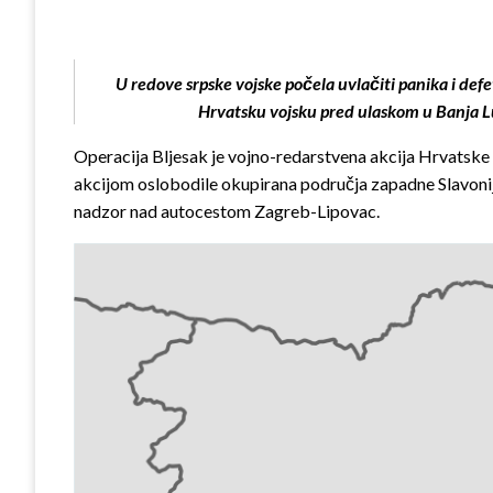
U redove srpske vojske poče
la uvlačiti panika i de
Hrvatsku vojsku pred ulaskom u Banja Luk
Operacija Bljesak je vojno-redarstvena akcija Hrvatske v
akcijom oslobodile okupirana područja zapadne Slavonije
nadzor nad autocestom Zagreb-Lipovac.