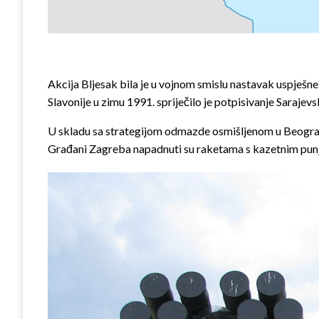
Akcija Bljesak bila je u vojnom smislu nastavak uspješn
Slavonije u zimu 1991. spriječilo je potpisivanje Saraj
U skladu sa strategijom odmazde osmišljenom u Beogradu,
Građani Zagreba napadnuti su raketama s kazetnim punj