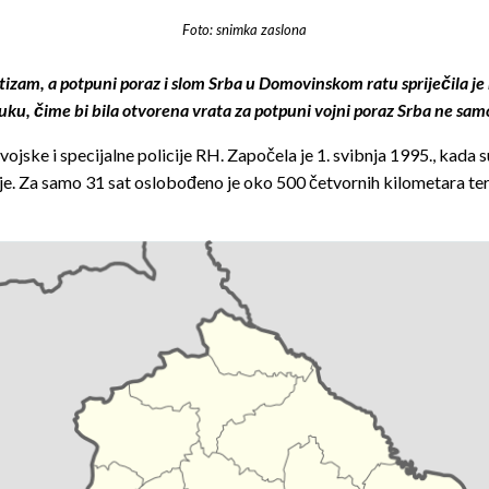
Foto: snimka zaslona
fetizam, a potpuni poraz i slom Srba u Domovinskom ratu spriječila j
u, čime bi bila otvorena vrata za potpuni vojni poraz Srba ne samo 
ojske i specijalne policije RH. Započela je 1. svibnja 1995., kada
. Za samo 31 sat oslobođeno je oko 500 četvornih kilometara terito