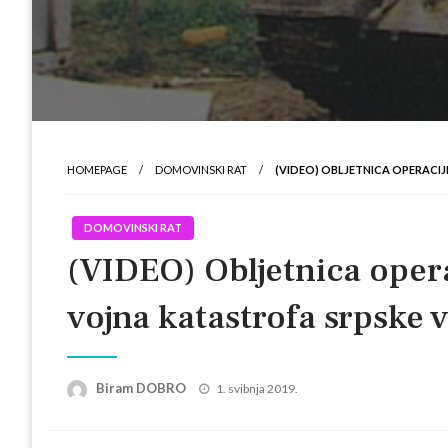
HOMEPAGE
DOMOVINSKI RAT
(VIDEO) OBLJETNICA OPERACIJE
DOMOVINSKI RAT
(VIDEO) Obljetnica operac
vojna katastrofa srpske v
Posted
Biram DOBRO
1. svibnja 2019.
on