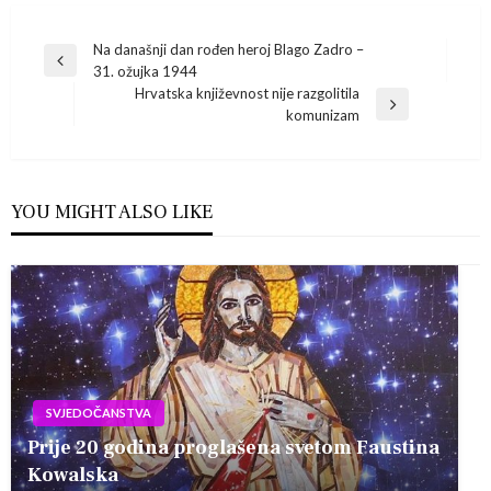
Navigacija
Na današnji dan rođen heroj Blago Zadro –
Previous
31. ožujka 1944
Post
objava
Hrvatska književnost nije razgolitila
Next
komunizam
Post
YOU MIGHT ALSO LIKE
SVJEDOČANSTVA
Prije 20 godina proglašena svetom Faustina
Kowalska