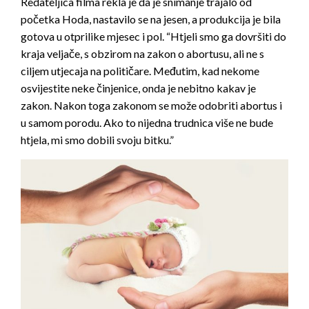
Redateljica filma rekla je da je snimanje trajalo od
početka Hoda, nastavilo se na jesen, a produkcija je bila
gotova u otprilike mjesec i pol. “Htjeli smo ga dovršiti do
kraja veljače, s obzirom na zakon o abortusu, ali ne s
ciljem utjecaja na političare. Međutim, kad nekome
osvijestite neke činjenice, onda je nebitno kakav je
zakon. Nakon toga zakonom se može odobriti abortus i
u samom porodu. Ako to nijedna trudnica više ne bude
htjela, mi smo dobili svoju bitku.”