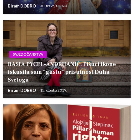
Biram DOBRO
30. travnja 2020.
SVJEDOČANSTVA
BASIA PYCEL-ANDRIJANIĆ: Pišući ikone
iskusila sam “gustu” prisutnost Duha
Svetoga
Biram DOBRO
15. ožujka 2019.