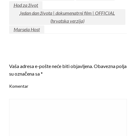
Hod za život
Jedan dan života | dokumenatrni film | OFFICIAL
(hrvatska verzija)
Marsela Host
LEAVE A RESPONSE
Vaša adresa e-pošte neće biti objavljena.
Obavezna polja
su označena sa
*
Komentar