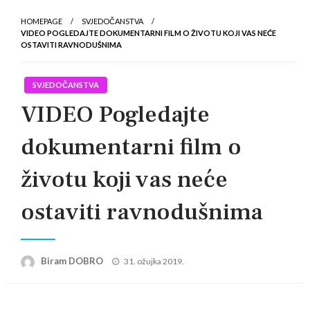
HOMEPAGE
SVJEDOČANSTVA
VIDEO POGLEDAJTE DOKUMENTARNI FILM O ŽIVOTU KOJI VAS NEĆE
OSTAVITI RAVNODUŠNIMA
SVJEDOČANSTVA
VIDEO Pogledajte
dokumentarni film o
životu koji vas neće
ostaviti ravnodušnima
Posted
Biram DOBRO
31. ožujka 2019.
on