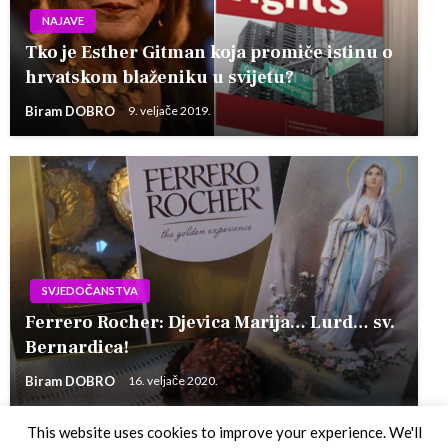
NAJAVE
Tko je Esther Gitman koja promiče istinu o
hrvatskom blaženiku u svijetu?
Biram DOBRO
9. veljače 2019.
SVJEDOČANSTVA
Ferrero Rocher: Djevica Marija… Lurd… sv.
Bernardica!
Biram DOBRO
16. veljače 2020.
This website uses cookies to improve your experience. We'll