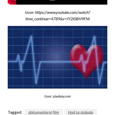
Izvor: https://www.youtube.com/watch?
time_continue=4789&v=iY2l0BH9FNI
Izvor: pixabay.com
Tagged:
dokumentarni film
Hod za slobodu