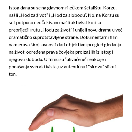
Istog dana su se na glavnom riječkom šetalištu, Korzu,
našli „Hod za život“ i „Hod za slobodu“. No, na Korzu su
se i potpuno neočekivano našli aktivisti koji su
prepriječili rutu „Hodu za život“ i unijeli novu dramu u već
dramatično suprotstavljene strane. Dokumentarni film
namjerava široj javnosti dati objektivni pregled gledanja
na život, određena prava čovjeka proizašlih iz istog i
njegovu slobodu. U filmu su ”uhvaćene” reakcije i
ponašanja svih aktivista, uz autentičnu i “sirovu” sliku i
ton.