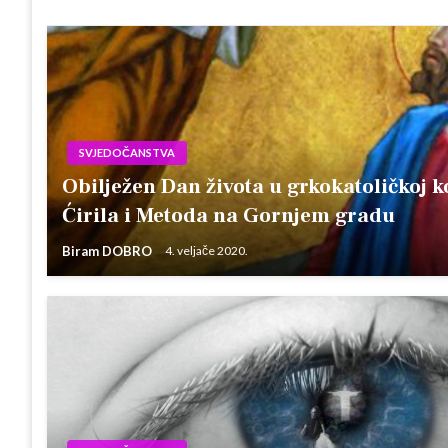
SVJEDOČANSTVA
Obilježen Dan života u grkokatoličkoj k
Ćirila i Metoda na Gornjem gradu
Biram DOBRO
4. veljače 2020.