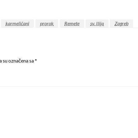
karmelićani
prorok
Remete
sv. Ilija
Zagreb
a su označena sa
*