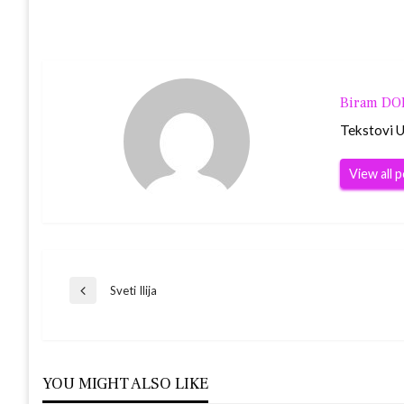
Biram D
Tekstovi Ur
View all 
Navigacija
Sveti Ilija
Previous
Post
objava
YOU MIGHT ALSO LIKE