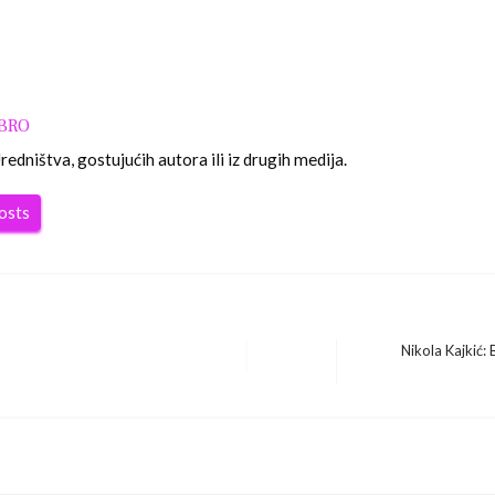
OBRO
edništva, gostujućih autora ili iz drugih medija.
posts
Nikola Kajkić: 
Next
Post