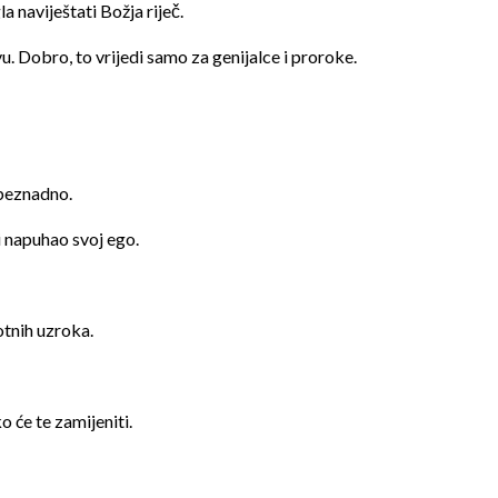
a naviještati Božja riječ.
ivu. Dobro, to vrijedi samo za genijalce i proroke.
 beznadno.
bi napuhao svoj ego.
votnih uzroka.
 će te zamijeniti.