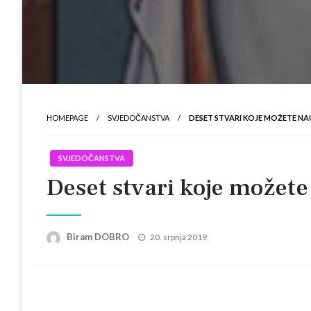
HOMEPAGE
SVJEDOČANSTVA
DESET STVARI KOJE MOŽETE NAUČ
SVJEDOČANSTVA
Deset stvari koje možete n
Posted
Biram DOBRO
20. srpnja 2019.
on