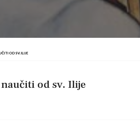
ITI OD SV. ILIJE
aučiti od sv. Ilije