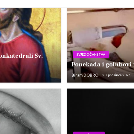
onkatedrali Sv.
SVJEDOČANSTVA
Ponekada i golubovi i
Biram DOBRO
20. prosinca 2021.