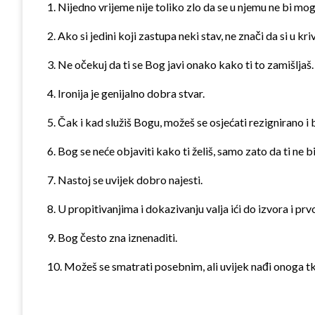
1. Nijedno vrijeme nije toliko zlo da se u njemu ne bi mogl
2. Ako si jedini koji za
stupa neki stav, ne znači da si u kr
3. Ne očekuj da ti se Bog javi onako kako ti to zamišljaš.
4. Ironija je genijalno dobra stvar.
5. Čak i kad služiš Bogu, možeš se osjećati rezignirano i
6. Bog se neće objaviti kako ti želiš, samo zato da ti ne 
7. Nastoj se uvijek dobro najesti.
8. U propitivanjima i dokazivanju valja ići do izvora i pr
9. Bog često zna iznenaditi.
10. Možeš se smatrati posebnim, ali uvijek nađi onoga tko