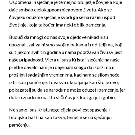
Uspomena ili sjećanje je temeljno obilježje čovjeka koje
daje smisao cjelokupnom njegovom životu. Ako se
čovjeku oduzme sjećanje svodi ga se na razinu ispod
životinje, koja također ima neki oblik pamćenja.
Budući da mnogi od nas svoje djedove nikad nisu
upoznali, zahvalni smo svojim bakama i roditeljima, koji
su tijekom svih tih godina u nama podržavali živu svijest
naše pripadnosti. Vjera u Isusa Krista i sjećanje na naše
pretke davalo nam je i daje nam snagu da izdržimo u
prošlim i sadašnjim vremenima, kad nam se silom hoće
izbrisati pamćenje. I ovakva okupljanja kao što je ovo,
pokazatelj su da se narodu ne može oduzeti pamćenje, jer
dobro znademo na što sliči čovjek koji ga je izgubio.
Ne samo Isus Krist, nego cijela povijest spasenja i
biblijska baština kao takva, temelje se na sjećanju i
pamćenju.