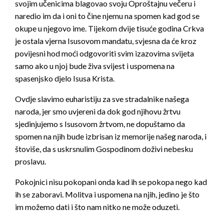
svojim učenicima blagovao svoju Oproštajnu večeru i
naredio im da i oni to čine njemu na spomen kad god se
okupe u njegovo ime. Tijekom dvije tisuće godina Crkva
je ostala vjerna Isusovom mandatu, svjesna da će kroz
povijesni hod moći odgovoriti svim izazovima svijeta
samo ako u njoj bude živa svijest i uspomena na
spasenjsko djelo Isusa Krista.
Ovdje slavimo euharistiju za sve stradalnike našega
naroda, jer smo uvjereni da dok god njihovu žrtvu
sjedinjujemo s Isusovom žrtvom, ne dopuštamo da
spomen na njih bude izbrisan iz memorije našeg naroda, i
štoviše, da s uskrsnulim Gospodinom doživi nebesku
proslavu.
Pokojnici nisu pokopani onda kad ih se pokopa nego kad
ih se zaboravi. Molitva i uspomena na njih, jedino je što
im možemo dati i što nam nitko ne može oduzeti.