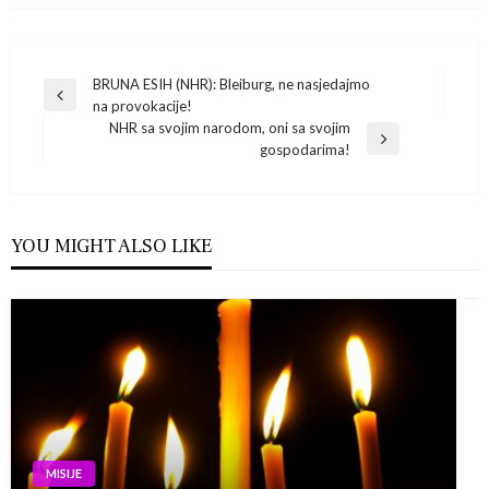
Navigacija
BRUNA ESIH (NHR): Bleiburg, ne nasjedajmo
Previous
na provokacije!
Post
objava
NHR sa svojim narodom, oni sa svojim
Next
gospodarima!
Post
YOU MIGHT ALSO LIKE
MISIJE