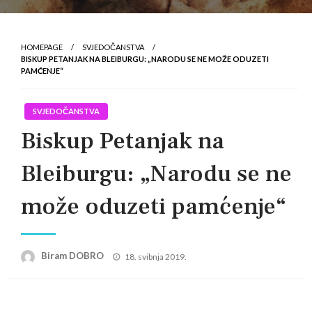
HOMEPAGE
SVJEDOČANSTVA
BISKUP PETANJAK NA BLEIBURGU: „NARODU SE NE MOŽE ODUZETI
PAMĆENJE“
SVJEDOČANSTVA
Biskup Petanjak na
Bleiburgu: „Narodu se ne
može oduzeti pamćenje“
Posted
Biram DOBRO
18. svibnja 2019.
on