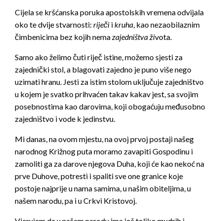
Cijela se kršćanska poruka apostolskih vremena odvijala
oko te dvije stvarnosti:
riječi
i
kruha
, kao nezaobilaznim
čimbenicima bez kojih nema
zajedništva ži
vota.
Samo ako želimo čuti riječ istine, možemo sjesti za
zajednički stol, a blagovati zajedno je puno više nego
uzimati hranu. Jesti za istim stolom uključuje zajedništvo
u kojem je svatko prihvaćen takav kakav jest, sa svojim
posebnostima kao darovima, koji obogaćuju međusobno
zajedništvo i vode k jedinstvu.
Mi danas, na ovom mjestu, na ovoj prvoj postaji našeg
narodnog Križnog puta moramo zavapiti Gospodinu i
zamoliti ga za darove njegova Duha, koji će kao nekoć na
prve Duhove, potresti i spaliti sve one granice koje
postoje najprije u nama samima, u našim obiteljima, u
našem narodu, pa i u Crkvi Kristovoj.
Vjerujem da u našem narodu ima još toliko mudrih i