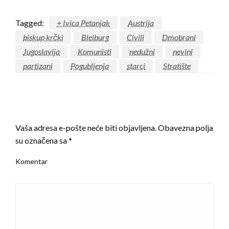
Tagged:
+ Ivica Petanjak
Austrija
biskup krčki
Bleiburg
Civili
Dmobrani
Jugoslavija
Komunisti
nedužni
nevini
partizani
Pogubljenja
starci
Stratište
LEAVE A RESPONSE
Vaša adresa e-pošte neće biti objavljena.
Obavezna polja
su označena sa
*
Komentar