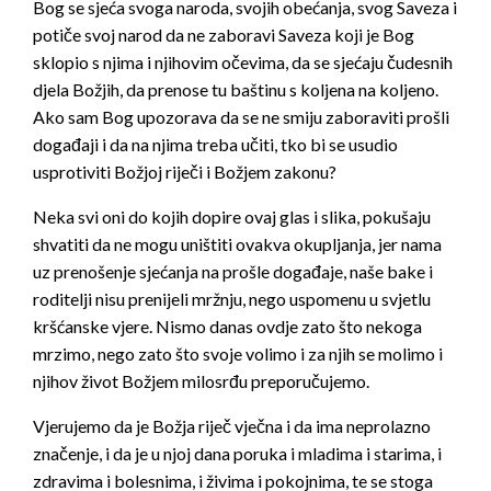
Bog se sjeća svoga naroda, svojih obećanja, svog Saveza i
potiče svoj narod da ne zaboravi Saveza koji je Bog
sklopio s njima i njihovim očevima, da se sjećaju čudesnih
djela Božjih, da prenose tu baštinu s koljena na koljeno.
Ako sam Bog upozorava da se ne smiju zaboraviti prošli
događaji i da na njima treba učiti, tko bi se usudio
usprotiviti Božjoj riječi i Božjem zakonu?
Neka svi oni do kojih dopire ovaj glas i slika, pokušaju
shvatiti da ne mogu uništiti ovakva okupljanja, jer nama
uz prenošenje sjećanja na prošle događaje, naše bake i
roditelji nisu prenijeli mržnju, nego uspomenu u svjetlu
kršćanske vjere. Nismo danas ovdje zato što nekoga
mrzimo, nego zato što svoje volimo i za njih se molimo i
njihov život Božjem milosrđu preporučujemo.
Vjerujemo da je Božja riječ vječna i da ima neprolazno
značenje, i da je u njoj dana poruka i mladima i starima, i
zdravima i bolesnima, i živima i pokojnima, te se stoga