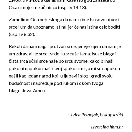
Oca u moje ime učinit ću (usp. Iv 14,13).
Zamolimo Oca nebeskoga da nam u ime Isusovo otvori
srce i um da upoznamo istinu, jer će nas istina osloboditi
(usp. Iv 8,32).
Rekoh da nam najprije otvori srce, jer vjerujem da nam je
um zdrav, ali je srce tvrdo i u srcu je tama. Isuse blaga i
čista srca učini srce naše po srcu svome, kako bi naši
pokojni napokon našli svoj spokoj i mir, a mi se napokon
našli kao jedan narod koji u ljubavi i slozi gradi svoju
budućnost i napreduje pod rukom i okom tvoga
blagoslova. Amen.
+ Ivica Petanjak, biskup krčki
Izvor: ika.hkm.hr