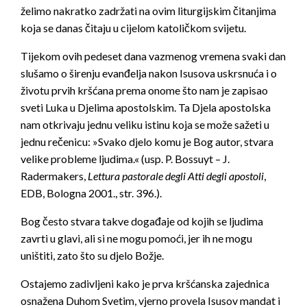
želimo nakratko zadržati na ovim liturgijskim čitanjima
koja se danas čitaju u cijelom katoličkom svijetu.
Tijekom ovih pedeset dana vazmenog vremena svaki dan
slušamo o širenju evanđelja nakon Isusova uskrsnuća i o
životu prvih kršćana prema onome što nam je zapisao
sveti Luka u Djelima apostolskim. Ta Djela apostolska
nam otkrivaju jednu veliku istinu koja se može sažeti u
jednu rečenicu: »Svako djelo komu je Bog autor, stvara
velike probleme ljudima.« (usp. P. Bossuyt – J.
Radermakers,
Lettura pastorale degli Atti degli apostoli
,
EDB, Bologna 2001., str. 396.).
Bog često stvara takve događaje od kojih se ljudima
zavrti u glavi, ali si ne mogu pomoći, jer ih ne mogu
uništiti, zato što su djelo Božje.
Ostajemo zadivljeni kako je prva kršćanska zajednica
osnažena Duhom Svetim, vjerno provela Isusov mandat i