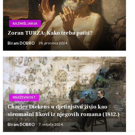
RAZMIŠLJANJA
Zoran TURZA: Kako treba patiti?
Biram DOBRO
28. prosinca 2024.
KNJIŽEVNOST
Charles Dickens u djetinjstvu živio kao
siromašni likovi iz njegovih romana (1812.)
Biram DOBRO
7. veljače 2024.