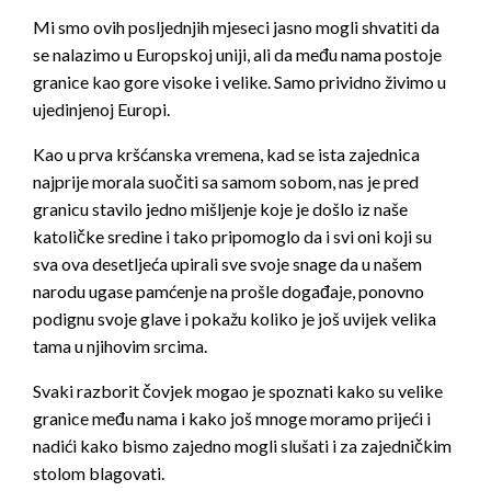
Mi smo ovih posljednjih mjeseci jasno mogli shvatiti da
se nalazimo u Europskoj uniji, ali da među nama postoje
granice kao gore visoke i velike. Samo prividno živimo u
ujedinjenoj Europi.
Kao u prva kršćanska vremena, kad se ista zajednica
najprije morala suočiti sa samom sobom, nas je pred
granicu stavilo jedno mišljenje koje je došlo iz naše
katoličke sredine i tako pripomoglo da i svi oni koji su
sva ova desetljeća upirali sve svoje snage da u našem
narodu ugase pamćenje na prošle događaje, ponovno
podignu svoje glave i pokažu koliko je još uvijek velika
tama u njihovim srcima.
Svaki razborit čovjek mogao je spoznati kako su velike
granice među nama i kako još mnoge moramo prijeći i
nadići kako bismo zajedno mogli slušati i za zajedničkim
stolom blagovati.