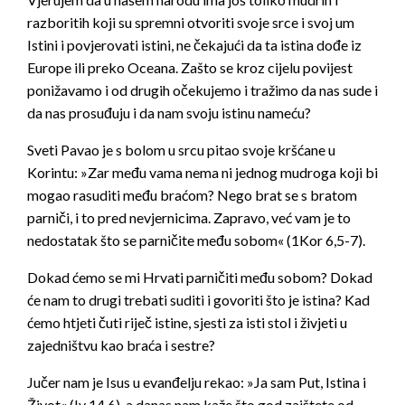
razboritih koji su spremni otvoriti svoje srce i svoj um
Istini i povjerovati istini, ne čekajući da ta istina dođe iz
Europe ili preko Oceana. Zašto se kroz cijelu povijest
ponižavamo i od drugih očekujemo i tražimo da nas sude i
da nas prosuđuju i da nam svoju istinu nameću?
Sveti Pavao je s bolom u srcu pitao svoje kršćane u
Korintu: »Zar među vama nema ni jednog mudroga koji bi
mogao rasuditi među braćom? Nego brat se s bratom
parniči, i to pred nevjernicima. Zapravo, već vam je to
nedostatak što se parničite među sobom« (1Kor 6,5-7).
Dokad ćemo se mi Hrvati parničiti među sobom? Dokad
će nam to drugi trebati suditi i govoriti što je istina? Kad
ćemo htjeti čuti riječ istine, sjesti za isti stol i živjeti u
zajedništvu kao braća i sestre?
Jučer nam je Isus u evanđelju rekao: »Ja sam Put, Istina i
Život« (Iv 14,6), a danas nam kaže što god zaištete od