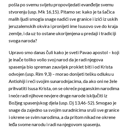
pošla po svemu svijetu propovijedati evanđelje svemu
stvorenju (usp. Mk 16,15). Pitamo se: kako je ta šačica
malih ljudi smogla snage nadići sve granice i izići iz uskih
jeruzalemskih okvira i pronijeti ime Isusovo sve do kraja
zemlje, i da uz to ostane ukorijenjena u predaji i tradiciji
svoga naroda?
Upravo smo danas čuli kako je sveti Pavao apostol – koji
je inače toliko volio svoj narod da je radi njegova
spasenja bio spreman zauvijek proklet biti i od Krista
odvojen (usp. Rim 9,3) – morao donijeti tešku odluku u
Antiohiji i reći svojim sunarodnjacima, da ako oni ne žele
prihvatiti Isusa Krista, on se okreće poganskim narodima
i neće radi njihove nevjere druge narode isključiti iz
Božjeg spasenjskog djela (usp. Dj 13,46-52). Smogao je
snage da zajedno sa svojim suradnicima sruši sve granice
i okrene se svim narodima, a da pritom nikad ne okrene
leđa svome narodu i radi na njegovom spasenju.