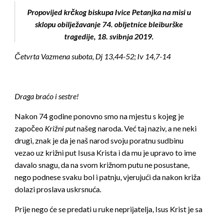
Propovijed krčkog biskupa Ivice Petanjka na misi u
sklopu obilježavanje 74. obljetnice bleiburške
tragedije, 18. svibnja 2019.
Četvrta Vazmena subota, Dj 13,44-52; Iv 14,7-14
Draga braćo i sestre!
Nakon 74 godine ponovno smo na mjestu s kojeg je
započeo
Križni put
našeg naroda. Već taj naziv, a ne neki
drugi, znak je da je naš narod svoju poratnu sudbinu
vezao uz križni put Isusa Krista i da mu je upravo to ime
davalo snagu, da na svom križnom putu ne posustane,
nego podnese svaku bol i patnju, vjerujući da nakon križa
dolazi proslava uskrsnuća.
Prije nego će se predati u ruke neprijatelja, Isus Krist je sa