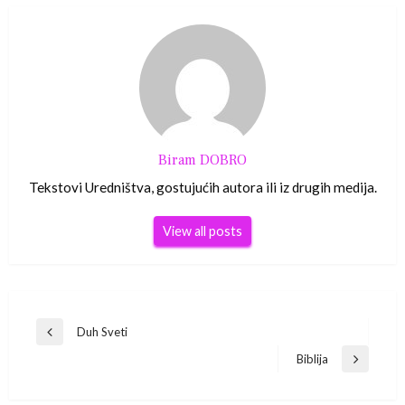
Biram DOBRO
Tekstovi Uredništva, gostujućih autora ili iz drugih medija.
View all posts
Navigacija
Duh Sveti
Previous
Post
Biblija
objava
Next
Post