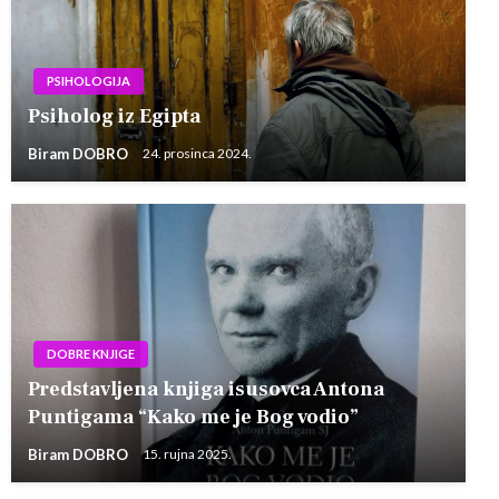
PSIHOLOGIJA
Psiholog iz Egipta
Biram DOBRO
24. prosinca 2024.
DOBRE KNJIGE
Predstavljena knjiga isusovca Antona
Puntigama “Kako me je Bog vodio”
Biram DOBRO
15. rujna 2025.