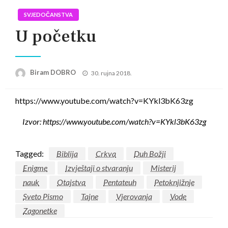
SVJEDOČANSTVA
U početku
Posted
Biram DOBRO
30. rujna 2018.
on
https://www.youtube.com/watch?v=KYkl3bK63zg
Izvor: https://www.youtube.com/watch?v=KYkl3bK63zg
Tagged:
Biblija
Crkva
Duh Božji
Enigme
Izvještaji o stvaranju
Misterij
nauk
Otajstva
Pentateuh
Petoknjižnje
Sveto Pismo
Tajne
Vjerovanja
Vode
Zagonetke